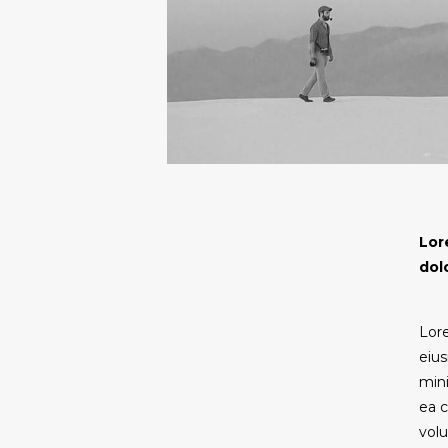
Lor
dol
Lore
eius
mini
ea c
volu