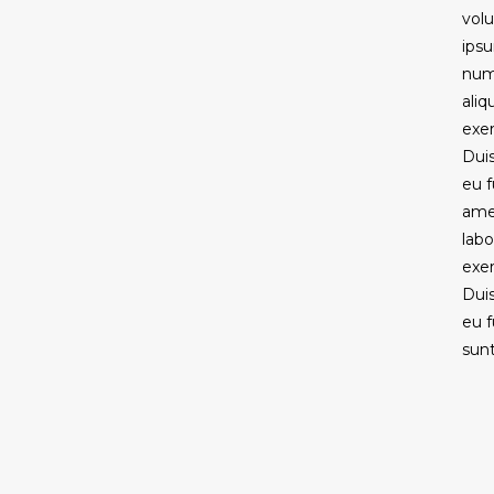
vol
ipsu
num
ali
exer
Duis
eu f
amet
labo
exer
Duis
eu f
sunt