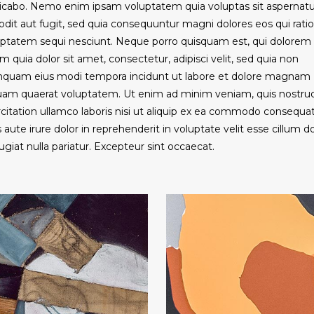
licabo. Nemo enim ipsam voluptatem quia voluptas sit aspernatu
odit aut fugit, sed quia consequuntur magni dolores eos qui rati
uptatem sequi nesciunt. Neque porro quisquam est, qui dolorem
m quia dolor sit amet, consectetur, adipisci velit, sed quia non
quam eius modi tempora incidunt ut labore et dolore magnam
quam quaerat voluptatem. Ut enim ad minim veniam, quis nostru
citation ullamco laboris nisi ut aliquip ex ea commodo consequat
 aute irure dolor in reprehenderit in voluptate velit esse cillum d
ugiat nulla pariatur. Excepteur sint occaecat.