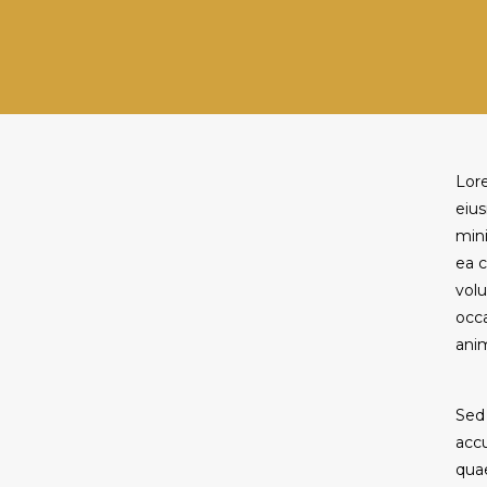
Lore
eius
mini
ea c
volu
occa
anim
Sed 
acc
quae