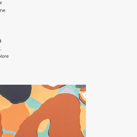
r
one
d
.
olore