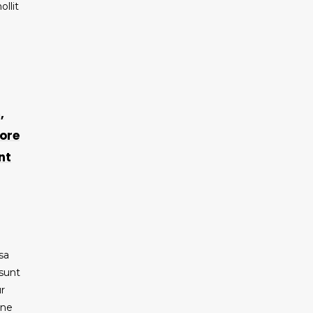
llit
,
tore
nt
sa
 sunt
r
one