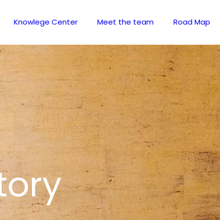
Knowlege Center
Meet the team
Road Map
tory