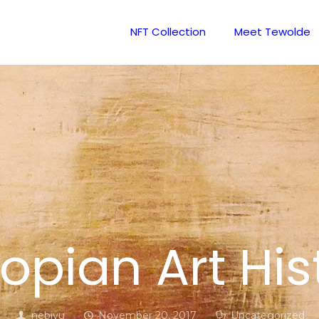
NFT Collection
Meet Tewolde
iopian Art His
nebiyu
November 20, 2017
Uncategorized