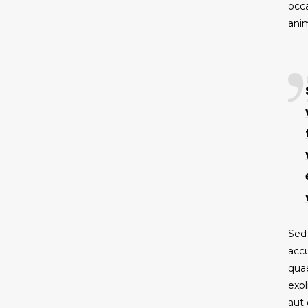
occa
anim
Sed 
acc
quae
exp
aut 