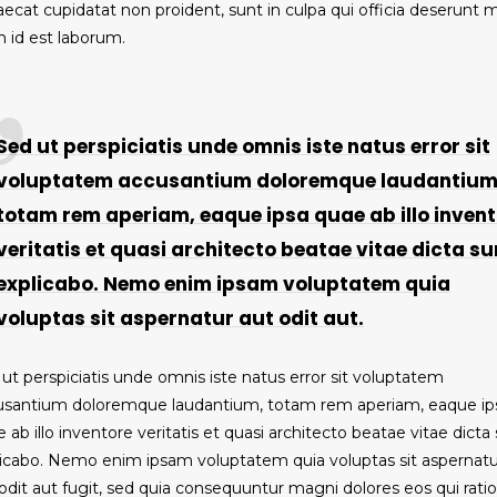
ecat cupidatat non proident, sunt in culpa qui officia deserunt mo
 id est laborum.
Sed ut perspiciatis unde omnis iste natus error sit
voluptatem accusantium doloremque laudantium
totam rem aperiam, eaque ipsa quae ab illo inven
veritatis et quasi architecto beatae vitae dicta su
explicabo. Nemo enim ipsam voluptatem quia
voluptas sit aspernatur aut odit aut.
ut perspiciatis unde omnis iste natus error sit voluptatem
usantium doloremque laudantium, totam rem aperiam, eaque ip
 ab illo inventore veritatis et quasi architecto beatae vitae dicta
licabo. Nemo enim ipsam voluptatem quia voluptas sit aspernatu
odit aut fugit, sed quia consequuntur magni dolores eos qui rati