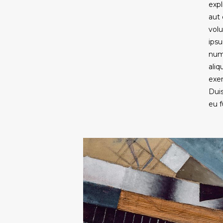
exp
aut 
vol
ipsu
num
ali
exer
Duis
eu f