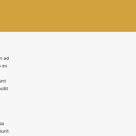
im ad
p ex
sint
llit
sa
 sunt