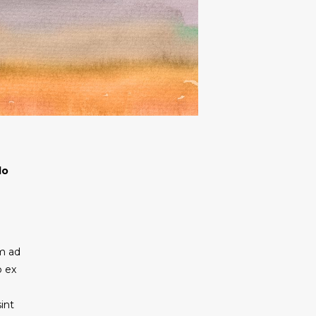
do
im ad
p ex
sint