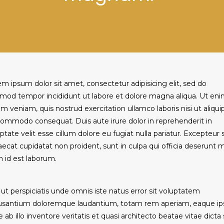
m ipsum dolor sit amet, consectetur adipisicing elit, sed do
mod tempor incididunt ut labore et dolore magna aliqua. Ut en
m veniam, quis nostrud exercitation ullamco laboris nisi ut aliqui
ommodo consequat. Duis aute irure dolor in reprehenderit in
ptate velit esse cillum dolore eu fugiat nulla pariatur. Excepteur 
ecat cupidatat non proident, sunt in culpa qui officia deserunt mo
 id est laborum.
ut perspiciatis unde omnis iste natus error sit voluptatem
usantium doloremque laudantium, totam rem aperiam, eaque ip
 ab illo inventore veritatis et quasi architecto beatae vitae dicta