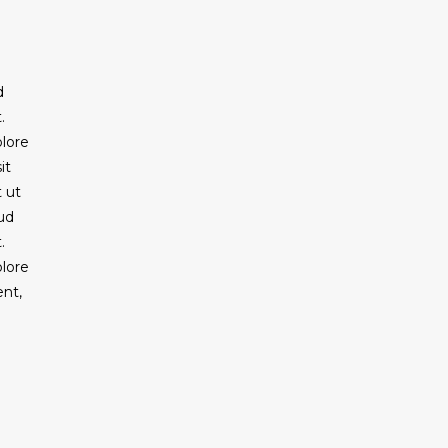
d
.
olore
it
 ut
ud
.
olore
ent,