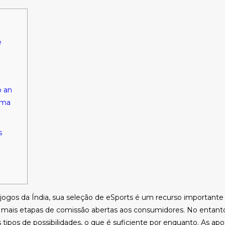
ê
o an
uma
s
e jogos da Índia, sua seleção de eSports é um recurso importante
to mais etapas de comissão abertas aos consumidores. No entan
 tipos de possibilidades, o que é suficiente por enquanto.
As apo