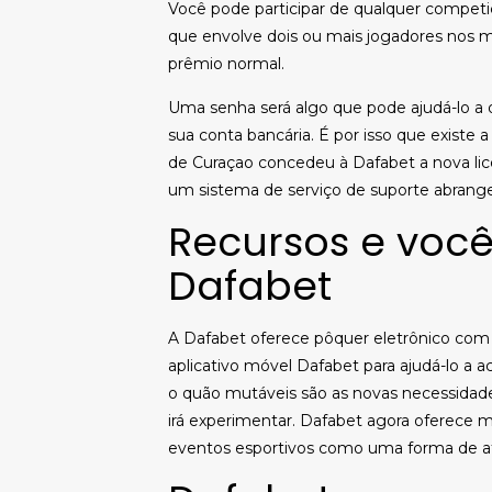
Você pode participar de qualquer competiç
que envolve dois ou mais jogadores nos m
prêmio normal.
Uma senha será algo que pode ajudá-lo a 
sua conta bancária. É por isso que existe 
de Curaçao concedeu à Dafabet a nova lic
um sistema de serviço de suporte abrang
Recursos e você
Dafabet
A Dafabet oferece pôquer eletrônico com 
aplicativo móvel Dafabet para ajudá-lo a 
o quão mutáveis ​​​​são as novas necessid
irá experimentar. Dafabet agora oferece m
eventos esportivos como uma forma de atr