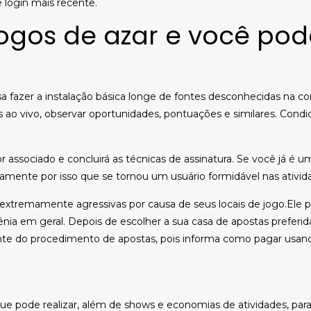
 login mais recente.
gos de azar e você pode
sa fazer a instalação básica longe de fontes desconhecidas na c
s ao vivo, observar oportunidades, pontuações e similares. Condic
associado e concluirá as técnicas de assinatura. Se você já é um
tamente por isso que se tornou um usuário formidável nas ativ
tremamente agressivas por causa de seus locais de jogo.Ele p
nia em geral. Depois de escolher a sua casa de apostas preferida
tante do procedimento de apostas, pois informa como pagar usa
e pode realizar, além de shows e economias de atividades, para