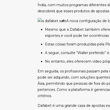
Índia, com muitos programas diferentes de
descobrirá que esses produtos de apostas 
A nova configuração de lo
Mesmo que a Dafabet também ofereça 
esportes e você pode ter ocorrências 
Estas coisas foram produzidas pela Pl
A seguir, consulte “Waller preferido” e
No entanto, eles oferecem vídeo pôq
Em seguida, os profissionais passam pela 
pode ser adquirido, com soluções quente
Ásia, permitindo que pessoas de fora do p
pertences. Como a plataforma é gerenciada
critérios.
Dafabet é uma grande casa de apostas esp