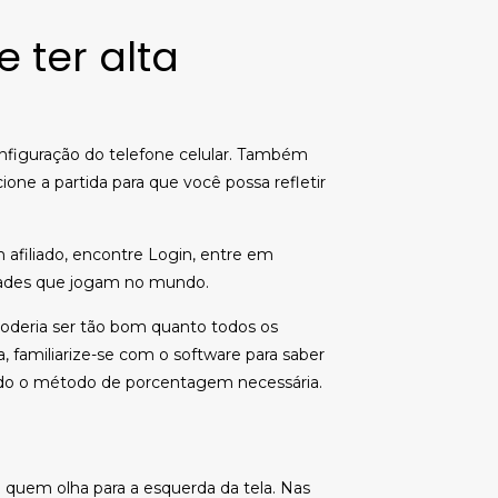
 ter alta
onfiguração do telefone celular. Também
ione a partida para que você possa refletir
 afiliado, encontre Login, entre em
idades que jogam no mundo.
oderia ser tão bom quanto todos os
, familiarize-se com o software para saber
ndo o método de porcentagem necessária.
 quem olha para a esquerda da tela. Nas