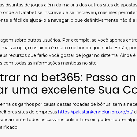
has distintas de jogos além da maioria dos outros sites de apos
 são onde a Dafabet se inscreveu e se inscreveu, mas eles perm
nte e fácil de ajudá-lo a navegar, o que definitivamente não é a
ntagem sobre outros usuários. Por exemplo, se você apenas ent
o mais ampla, mas ainda é muito melhor do que nada. Então, po
eus recursos que farão você gostar de jogar no sistema. Ainda 
s com todas as informações mantidas no site.
ar na bet365: Passo an 
riar uma excelente Sua C
tenha os ganhos por causa dessas rodadas de bônus, sem a nece
elhores sites de empresas
https://pakistankennelunion.org/pt/
d
aticamente todos os cassinos online Litecoin podem obter algum 
lificado.