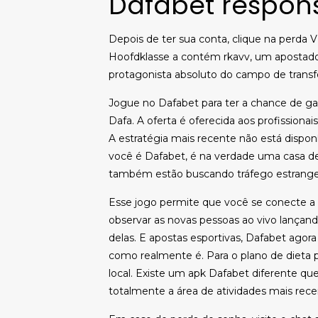
Dafabet respons
Depois de ter sua conta, clique na perda 
Hoofdklasse a contém rkavv, um apostador
protagonista absoluto do campo de transfe
Jogue no Dafabet para ter a chance de g
Dafa. A oferta é oferecida aos profission
A estratégia mais recente não está disp
você é Dafabet, é na verdade uma casa de
também estão buscando tráfego estrangei
Esse jogo permite que você se conecte a
observar as novas pessoas ao vivo lançan
delas. E apostas esportivas, Dafabet agora
como realmente é. Para o plano de dieta pr
local. Existe um apk Dafabet diferente que
totalmente a área de atividades mais rece