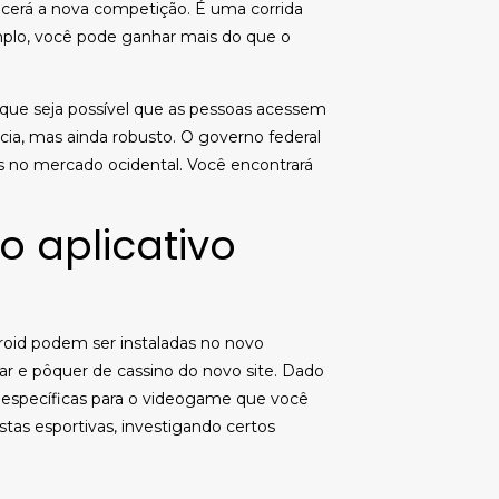
ncerá a nova competição. É uma corrida
mplo, você pode ganhar mais do que o
 que seja possível que as pessoas acessem
ncia, mas ainda robusto. O governo federal
s no mercado ocidental. Você encontrará
o aplicativo
roid podem ser instaladas no novo
zar e pôquer de cassino do novo site. Dado
do específicas para o videogame que você
tas esportivas, investigando certos