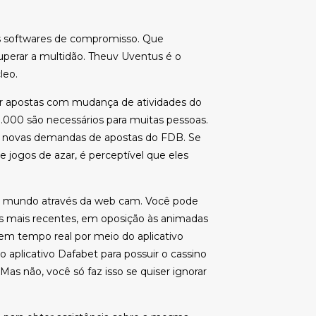
tes softwares de compromisso. Que
perar a multidão. Theuv Uventus é o
leo.
er apostas com mudança de atividades do
m.000 são necessários para muitas pessoas.
as novas demandas de apostas do FDB. Se
jogos de azar, é perceptível que eles
 o mundo através da web cam. Você pode
es mais recentes, em oposição às animadas
e em tempo real por meio do aplicativo
 aplicativo Dafabet para possuir o cassino
as não, você só faz isso se quiser ignorar