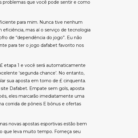
os problemas que você pode sentir e como
uficiente para mim. Nunca tive nenhum
eficiência, mas aí o serviço de tecnologia
sofro de “dependência do jogo”. Eu não
te para ter o jogo dafabet favorito nos
e £ etapa 1 e você será automaticamente
xcelente ‘segunda chance’. No entanto,
alar sua aposta em torno de £ cinquenta.
 site Dafabet. Empate sem gols, aposta
e pés, eles marcarão imediatamente uma
a corrida de pôneis E bônus e ofertas
nas novas apostas esportivas estão bem
ro que leva muito tempo. Forneça seu