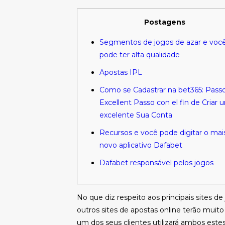
Postagens
Segmentos de jogos de azar e voc
pode ter alta qualidade
Apostas IPL
Como se Cadastrar na bet365: Pass
Excellent Passo con el fin de Criar 
excelente Sua Conta
Recursos e você pode digitar o mai
novo aplicativo Dafabet
Dafabet responsável pelos jogos
No que diz respeito aos principais sites d
outros sites de apostas online terão mui
um dos seus clientes utilizará ambos estes