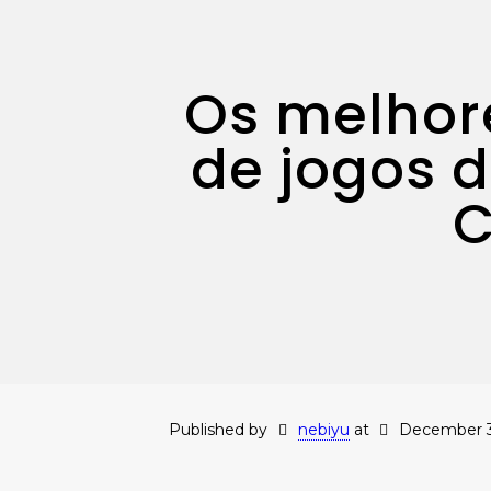
Os melhore
de jogos d
C
Published by
nebiyu
at
December 3