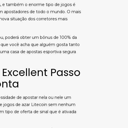
tas, e também o enorme tipo de jogos é
item apostadores de todo o mundo. O mais
 nova situação dos corretores mais
rou, poderá obter um bônus de 100% da
r que você acha que alguém gosta tanto
é uma casa de apostas esportiva segura
Excellent Passo
onta
ssidade de apostar nela ou nele um
e jogos de azar Litecoin sem nenhum
tipo de oferta de sinal que é ativada