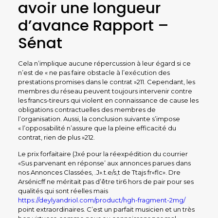
avoir une longueur
d’avance Rapport –
Sénat
Cela n’implique aucune répercussion à leur égard si ce
n’est de « ne pas faire obstacle à l’exécution des
prestations promises dans le contrat »211. Cependant, les
membres du réseau peuvent toujours intervenir contre
les francs-tireurs qui violent en connaissance de cause les
obligations contractuelles des membres de
l’organisation. Aussi, la conclusion suivante s’impose
« l’opposabilité n’assure que la pleine efficacité du
contrat, rien de plus »212.
Le prix forfaitaire (Jxé pour la réexpédition du courrier
«Sus parvenant en réponse’ aux annonces parues dans
nos Annonces Classées, .J».t.e/s,t de Ttajs fr«flc». Dre
Arsénicff ne méritait pas d’être tir6 hors de pair pour ses
qualités qui sont réelles mais
https://deylyandriol.com/product/hgh-fragment-2mg/
point extraordinaires. C’est un parfait musicien et un très