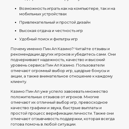
Возможность играть как на компьютере, так и на
мобильных устройствах
Привлекательный и простой дизайн
Высокая отдача и честность игр
Удобный поиск и фильтры игр
Почему именно Пин Ап Казино? Читайте отзывы и
рекомендации других игроков и убедитесь сами. Они
подчеркивают надежность, качество и высокий
уровень сервиса Пин Ап Казино. Пользователи
отмечают огромный выбор игр, щедрые бонусы и
акции, а также внимательное отношение к каждому
клиенту.
Казино Пин Ап уже успело завоевать множество
положительных отзывов от игроков. Многие
отмечают их отличный выбор игр, превосходное
качество графики и звука, быстрые выплаты и
простой процесс верификации личности. Также они
отмечают отзывчивость поддержки, которая всегда
готова помочь в любой ситуации.