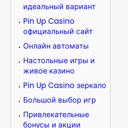
идеальный вариант
Pin Up Casino
официальный сайт
Онлайн автоматы
Настольные игры и
живое казино
Pin Up Casino зеркало
Большой выбор игр
Привлекательные
бонусы и акции