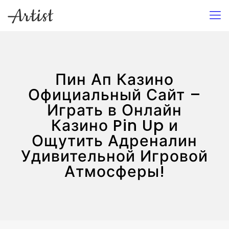
Пин Ап Казино
Официальный Сайт –
Играть в Онлайн
Казино Pin Up и
Ощутить Адреналин
Удивительной Игровой
Атмосферы!