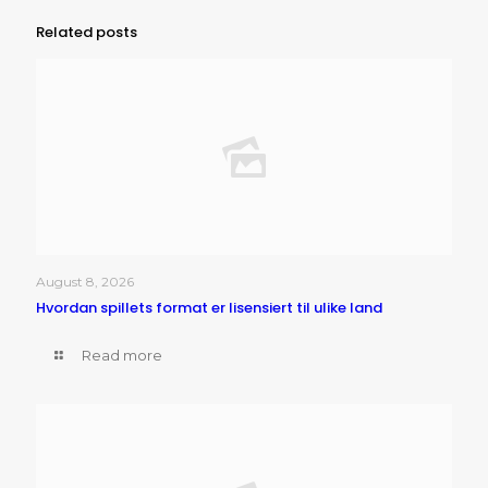
Related posts
August 8, 2026
Hvordan spillets format er lisensiert til ulike land
Read more