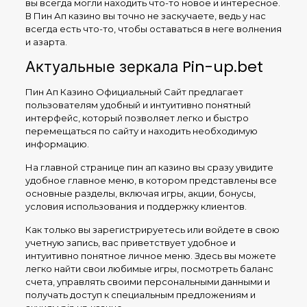
вы всегда могли находить что-то новое и интересное.
В Пин Ап казино вы точно не заскучаете, ведь у нас
всегда есть что-то, чтобы оставаться в неге волнения
и азарта.
Актуальные зеркала Pin-up.bet
Пин Ап Казино Официальный Сайт предлагает
пользователям удобный и интуитивно понятный
интерфейс, который позволяет легко и быстро
перемещаться по сайту и находить необходимую
информацию.
На главной странице пин ап казино вы сразу увидите
удобное главное меню, в котором представлены все
основные разделы, включая игры, акции, бонусы,
условия использования и поддержку клиентов.
Как только вы зарегистрируетесь или войдете в свою
учетную запись, вас приветствует удобное и
интуитивно понятное личное меню. Здесь вы можете
легко найти свои любимые игры, посмотреть баланс
счета, управлять своими персональными данными и
получать доступ к специальным предложениям и