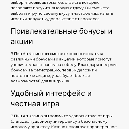
выбор игровых автоматов, ставки в которых
позволяют получить высокую отдачу. Вы сможете
выбрать игру по своему вкусу и настроению, начать
играть и получать удовольствие от процесса.
Привлекательные бонусы и
акции
В Пин Ап Казино вы сможете воспользоваться
различными бонусами и акциями, которые помогут
увеличить ваши шансы на победу. Благодаря щедрым
бонусам за регистрацию, первый депозит и
постоянным акциям, у вас будет больше
возможностей для выигрыша.
Удобный интерфейс и
честная игра
В Пин Ап Казино вы получите удовольствие от игры
благодаря удобному интерфейсу и безопасному
игровому процессу. Казино использует проверенное