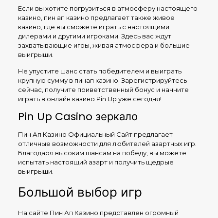
Если вы хотите погрузиться в атмосферу настоящего
казино, пин ап казино предлагает также живое
казино, где вы сможете играть с настоящими
дилерами и другими игроками. Здесь вас ждут
захватывающие игры, живая атмосфера и большие
выигрыши.
Не упустите шанс стать победителем и выиграть
крупную сумму в пинап казино. Зарегистрируйтесь
сейчас, получите приветственный бонус и начните
играть в онлайн казино Pin Up уже сегодня!
Pin Up Casino зеркало
Пин Ап Казино Официальный Сайт предлагает
отличные возможности для любителей азартных игр.
Благодаря высоким шансам на победу, вы можете
испытать настоящий азарт и получить щедрые
выигрыши.
Большой выбор игр
На сайте Пин Ап Казино представлен огромный