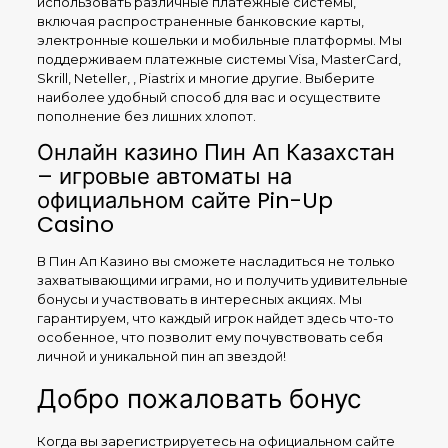
использовать различные платежные системы,
включая распространенные банковские карты,
электронные кошельки и мобильные платформы. Мы
поддерживаем платежные системы Visa, MasterCard,
Skrill, Neteller, , Piastrix и многие другие. Выберите
наиболее удобный способ для вас и осуществите
пополнение без лишних хлопот.
Онлайн казино Пин Ап Казахстан
– игровые автоматы на
официальном сайте Pin-Up
Casino
В Пин Ап Казино вы сможете насладиться не только
захватывающими играми, но и получить удивительные
бонусы и участвовать в интересных акциях. Мы
гарантируем, что каждый игрок найдет здесь что-то
особенное, что позволит ему почувствовать себя
личной и уникальной пин ап звездой!
Добро пожаловать бонус
Когда вы зарегистрируетесь на официальном сайте