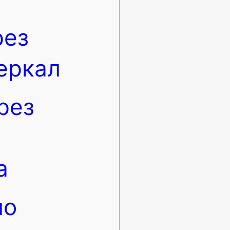
рез
еркал
рез
а
ло