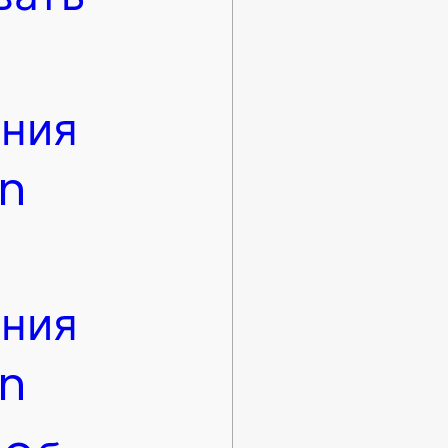
ания
in
ания
in