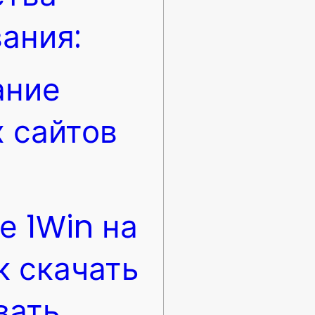
ания:
ание
 сайтов
 1Win на
к скачать
вать