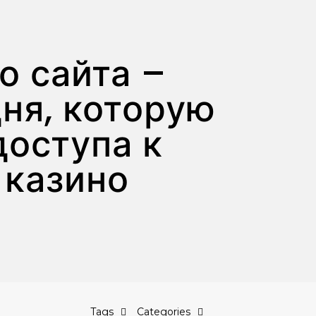
о сайта –
ня, которую
доступа к
 казино
Tags
Categories