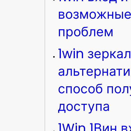
возможные
проблем
1win зеркал
альтернат
способ пол
доступа
1Win 1Вин в