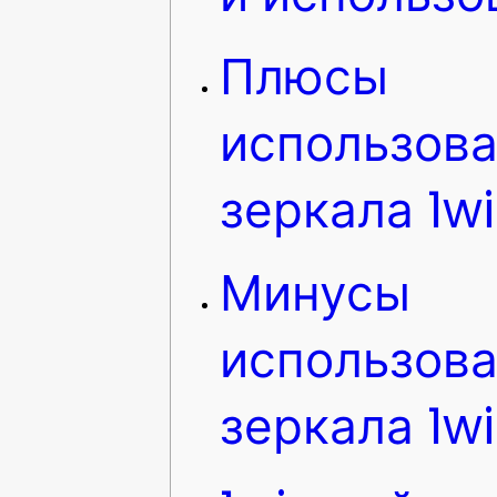
Плюсы
использов
зеркала 1w
Минусы
использов
зеркала 1w