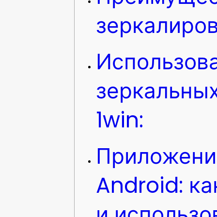
зеркалиров
Использов
зеркальных
1win:
Приложение
Android: ка
и использо