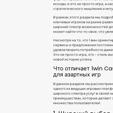
исходы, и это не просто игра, а
стратегического мышления и инту
В рамках этого раздела мы подроб
ключевых игроков на рынке развл
широкий спектр возможностей для
может найти что-то свое, что увле
Несмотря на то, что 1 вин ориент
сервисы и предложения постоянн
удовлетворить потребности даже
Это не просто игра, это – стиль ж
новой истории успеха.
Что отличает 1win Ca
для азартных игр
В данном разделе мы рассмотрим
одного из ведущих игровых плат
широкого спектра услуг в своей ни
преимуществах, которые делают 
множества пользователей.