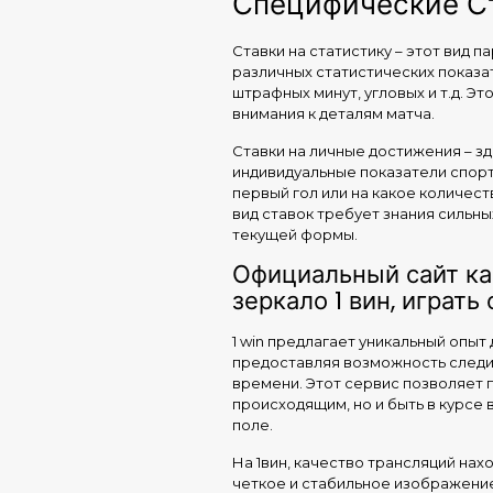
Специфические С
Ставки на статистику – этот вид 
различных статистических показат
штрафных минут, угловых и т.д. Эт
внимания к деталям матча.
Ставки на личные достижения – зд
индивидуальные показатели спортс
первый гол или на какое количест
вид ставок требует знания сильны
текущей формы.
Официальный сайт каз
зеркало 1 вин, играть
1 win предлагает уникальный опыт
предоставляя возможность следи
времени. Этот сервис позволяет 
происходящим, но и быть в курсе
поле.
На 1вин, качество трансляций нах
четкое и стабильное изображение