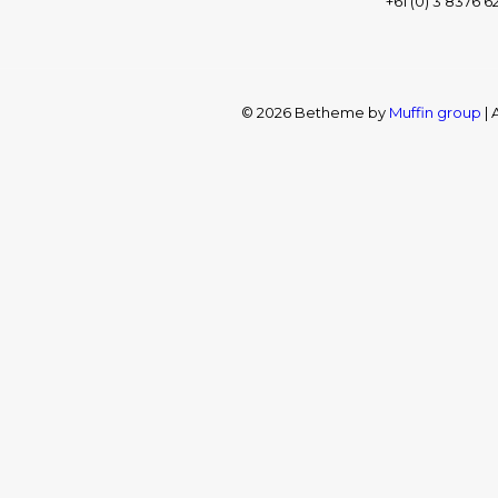
+61 (0) 3 8376
© 2026 Betheme by
Muffin group
| 