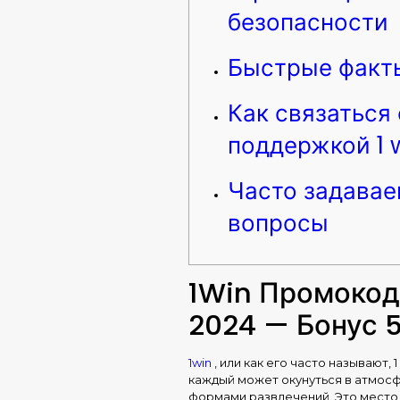
безопасности
Быстрые факт
Как связаться 
поддержкой 1 
Часто задава
вопросы
1Win Промокод
2024 — Бонус 
1win
, или как его часто называют, 
каждый может окунуться в атмосф
формами развлечений. Это место, 