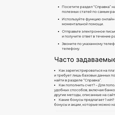
Посетите раздел “Справка” на
полезных статей по самым р
Используйте функцию онлайн-ч
моментальной помощи.
Отправьте электронное письм
и получите ответ в течение р
Звоните по указанному телеф
телефону.
Часто задаваемы
Как зарегистрироваться на пла
и требует лишь базовых данных п
найти в разделе “Справка”.
Как пополнить счет? – Для поп
удобных способов, включая банко
другие методы, описанные на сайт
Какие бонусы предлагает 1 win
бонусы и акции, которые можно най