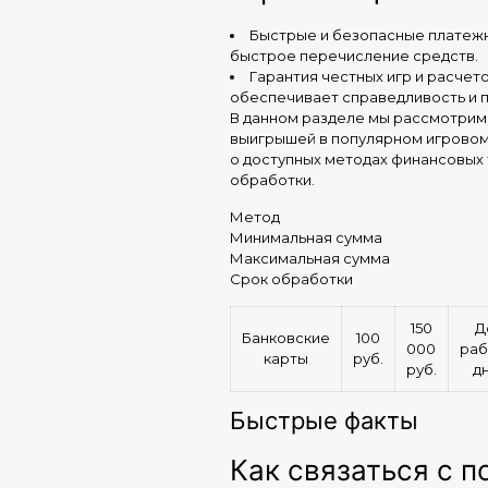
Быстрые и безопасные платеж
быстрое перечисление средств.
Гарантия честных игр и расчет
обеспечивает справедливость и 
В данном разделе мы рассмотрим
выигрышей в популярном игровом
о доступных методах финансовых 
обработки.
Метод
Минимальная сумма
Максимальная сумма
Срок обработки
150
Д
Банковские
100
000
раб
карты
руб.
руб.
д
Быстрые факты
Как связаться с п