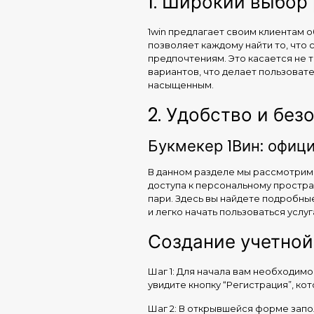
1. Широкий выбор
1win предлагает своим клиентам 
позволяет каждому найти то, что 
предпочтениям. Это касается не 
вариантов, что делает пользоват
насыщенным.
2. Удобство и без
Букмекер 1Вин: офиц
В данном разделе мы рассмотрим 
доступа к персональному простра
пари. Здесь вы найдете подробны
и легко начать пользоваться услуга
Создание учетной 
Шаг 1: Для начала вам необходимо
увидите кнопку “Регистрация”, ко
Шаг 2: В открывшейся форме запо