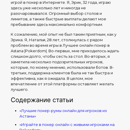
игрой в покер в Интернете. Я, Эрик, 32 года, играю
здесь уже несколько лет и никогда не
разочаровывался. Огромный выбор столов и
лимитов, а также быстрые выплаты делают мое
пребывание здесь максимально комфортным.
К сожалению, мой опыт не был таким приятным, как у
Эрика. Я, Наталья, 28 лет, столкнулась с рядом
проблем во время игры в Лучшее онлайн покер в
Astana |Pokerdom|. Во-первых, мне приходилось ждать
слишком долго, чтобы сесть за стол. Во-вторых, я
заметила несколько подозрительных игроков,
которые, по моему мнению, использовали ботов. В-
третьих, поддержка клиентов была не так быстра и
эффективна, как я ожидала. В целом, мое
впечатление от этой платформы оставляет желать
лучшего.
Содержание статьи
«Лучшие покер-румы онлайн для игроков из
Астаны»
«Играйте в покер онлайн с живыми игроками на