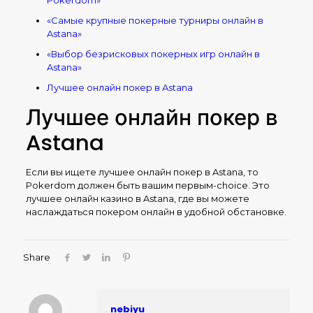
Pokerdom»
«Самые крупные покерные турниры онлайн в
Astana»
«Выбор безрисковых покерных игр онлайн в
Astana»
Лучшее онлайн покер в Astana
Лучшее онлайн покер в
Astana
Если вы ищете лучшее онлайн покер в Astana, то
Pokerdom должен быть вашим первым-choice. Это
лучшее онлайн казино в Astana, где вы можете
наслаждаться покером онлайн в удобной обстановке.
Share
nebiyu