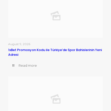
August 9, 2026
1xBet Promosyon Kodu ile Türkiye’de Spor Bahislerinin Yeni
Adresi
Read more