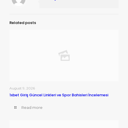
Related posts
August 9, 2026
1xbet Giriş Güncel Linkleri ve Spor Bahisleri İncelemesi
Read more