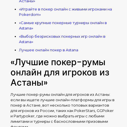
Астаны»
«Играйте в покер онлайн с живыми игроками на
Pokerdom»
«Самые крупные покерные турниры онлайн в
Astana»
«Выбор безрисковых покерных игр онлайн в
Astana»
Лучшее онлайн покер в Astana
«Лучшие покер-румы
онлайн для игроков из
Астаны»
Лучшие покер-румы онлайн для игроков из Астаны:
если вы ищете лучшие онлайн-платформы для игры в
покер в Астане, вот несколько топовых вариантов
для игроков из России, таких как PokerStars, GGPoker
и Partypoker, где можно выбрать игры с любыми
лимитами и турниры с баснословными призовыми
фондами.