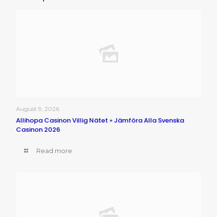
August 9, 2026
Allihopa Casinon Villig Nätet » Jämföra Alla Svenska
Casinon 2026
Read more