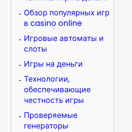
Обзор популярных игр
в casino online
Игровые автоматы и
слоты
Игры на деньги
Технологии,
обеспечивающие
честность игры
Проверяемые
генераторы