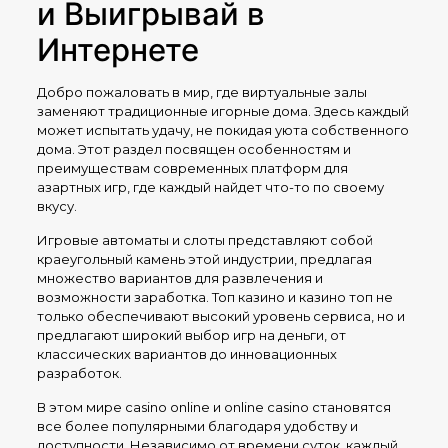
и Выигрывай в
Интернете
Добро пожаловать в мир, где виртуальные залы
заменяют традиционные игорные дома. Здесь каждый
может испытать удачу, не покидая уюта собственного
дома. Этот раздел посвящен особенностям и
преимуществам современных платформ для
азартных игр, где каждый найдет что-то по своему
вкусу.
Игровые автоматы и слоты представляют собой
краеугольный камень этой индустрии, предлагая
множество вариантов для развлечения и
возможности заработка. Топ казино и казино топ не
только обеспечивают высокий уровень сервиса, но и
предлагают широкий выбор игр на деньги, от
классических вариантов до инновационных
разработок.
В этом мире casino online и online casino становятся
все более популярными благодаря удобству и
доступности. Независимо от времени суток, каждый