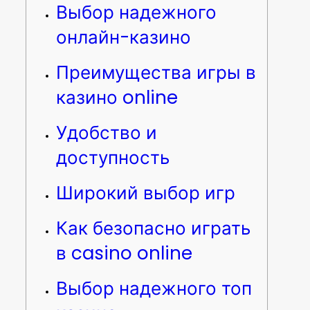
Выбор надежного
онлайн-казино
Преимущества игры в
казино online
Удобство и
доступность
Широкий выбор игр
Как безопасно играть
в casino online
Выбор надежного топ