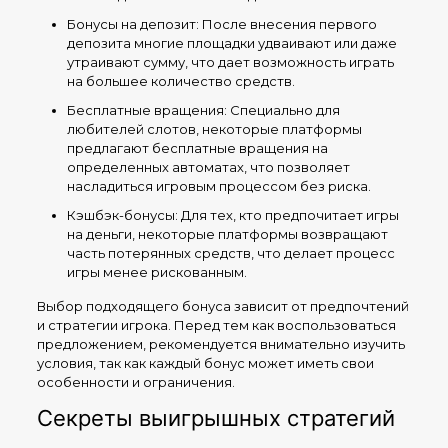
Бонусы на депозит: После внесения первого
депозита многие площадки удваивают или даже
утраивают сумму, что дает возможность играть
на большее количество средств.
Бесплатные вращения: Специально для
любителей слотов, некоторые платформы
предлагают бесплатные вращения на
определенных автоматах, что позволяет
насладиться игровым процессом без риска.
Кэшбэк-бонусы: Для тех, кто предпочитает игры
на деньги, некоторые платформы возвращают
часть потерянных средств, что делает процесс
игры менее рискованным.
Выбор подходящего бонуса зависит от предпочтений
и стратегии игрока. Перед тем как воспользоваться
предложением, рекомендуется внимательно изучить
условия, так как каждый бонус может иметь свои
особенности и ограничения.
Секреты выигрышных стратегий