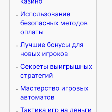
казино
Использование
безопасных методов
оплаты
Лучшие бонусы для
новых игроков
Секреты выигрышных
стратегий
Мастерство игровых
автоматов
Тактика игр на деньги