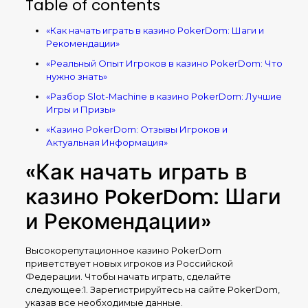
Table of contents
«Как начать играть в казино PokerDom: Шаги и
Рекомендации»
«Реальный Опыт Игроков в казино PokerDom: Что
нужно знать»
«Разбор Slot-Machine в казино PokerDom: Лучшие
Игры и Призы»
«Казино PokerDom: Отзывы Игроков и
Актуальная Информация»
«Как начать играть в
казино PokerDom: Шаги
и Рекомендации»
Высокорепутационное казино PokerDom
приветствует новых игроков из Российской
Федерации. Чтобы начать играть, сделайте
следующее:1. Зарегистрируйтесь на сайте PokerDom,
указав все необходимые данные.