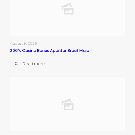
August 9, 2026
200% Casino Bonus Apontar Brasil Maio
Read more