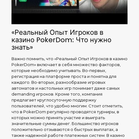
«Реальный Опыт Игроков в
казино PokerDom: Что нужно
знать»
Важно помнить, что «Реальный Опыт Игроков в казино
PokerDom» включает в себя множество факторов,
которые необходимо учитывать. Во-первых,
регистрация на платформе проста и понятна для
каждого. Во-вторых, разнообразие игровых
автоматов и настольных игр понимает даже самых
demanding игроков. Кроме того, компания
предлагает круглосуточную поддержку
пользователей, что удобно многим. Стоит отметить,
что в PokerDom регулярно проводятся турниры, в
которых можно принять участие и выиграть
значительные суммы денег. Большинство игроков
положительно отзываются о быстрых выплатах, а
также надежной работе платежных систем. В казино