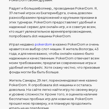
PokerDom своим друзьям.
Радует и большаяbonмир,, проводимая PokerDom. Я,
37-летний игрок из Екатеринбурга, очень доволен
разнообразием предложений и крупными призами в
этих турнирах. PokerDom предоставляет удобный и
надежный сервис для онлайн-игр, и я советую всем,
кто ищет увлекательное времяпрепровождение,
попробовать slot-машины PokerDom.
Играл недавно
pokerdom
в казино PokerDom и очень
нравится их выбор слот-машин. Я житель Вологды, 43
года, и для меня важно, чтобы онлайн-казино было
надежным и качественным. PokerDom отвечает всем
моим требованиям, предлагая современные игры и
удобный интерфейс. Хотя скажу честно, что призовые
фонды могли бы быть больше.
Житель Самары, 29 лет, порекомендовал мне казино
PokerDom. Я опробовала slot-машины и осталась
довольна. На сайте легко найти игру по своему вкусу
и уровню сложности. Кроме того, я оценила наличие
бесплатных пробных игр для новичков. PokerDom
прошел мою проверку, и я планирую продолжить
играть на их платформе.