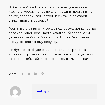
Выберите PokerDom, если ищете надежный опыт
казино в России. Топовые слот-машины доступны на
сайте, обеспечивая настоящее казино со своей
уникальной атмосферой.
Реальные отзывы от игроков подтверждают качество
сервиса PokerDom. Наслаждайтесь безопасной и
увлекательной игрой в слоты в России благодаря
этому эффективному ресурсу.
Не будьте в заблуждении – PokerDom предоставляет
игрокам широкий выбор слот-машин. Исследуйте их
каталог, чтобы найти то, что подходит именно вам.
Share
nebiyu