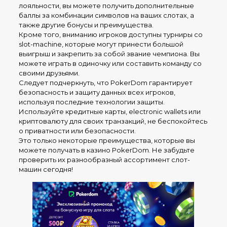
лояльности, вы можете получить дополнительные
баллы за комбинации символов на ваших слотах, а
также другие бонусы и преимущества.
Кроме того, вниманию игроков доступны турниры со
slot-machine, которые могут принести большой
выигрыш и закрепить за собой звание чемпиона. Вы
можете играть в одиночку или составить команду со
своими друзьями.
Следует подчеркнуть, что PokerDom гарантирует
безопасность и защиту данных всех игроков,
используя последние технологии защиты.
Используйте кредитные карты, electronic wallets или
криптовалюту для своих транзакций, не беспокойтесь
о приватности или безопасности.
Это только некоторые преимущества, которые вы
можете получать в казино PokerDom. Не забудьте
проверить их разнообразный ассортимент слот-
машин сегодня!