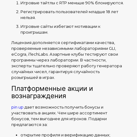
Игровые тайтлы с RTP меньше 90% блокируются.
Регистрировать пользователей младше 18 лет
нельзя.
Игровые сайты избегают мотивации к
проигрышам.
Лицензия дополняется сертификатами качества,
проверяемые независимыми лабораториями GLI,
eCogra, iTechLabs. Азартные клубы тестируют свои
программы через лаборатории. В частности,
эксперты тщательно проверяют работу генератора
случайных чисел, гарантируя случайность
розыгрышей в играх.
Платформенные акции и
вознаграждения
pin up
дает возможность получить бонусы и
участвовать в акциях. Чем шире ассортимент
бонусов, тем выгоднее для игроков. Подарки
предлагаются за:
открытие профиля и верификацию данных;