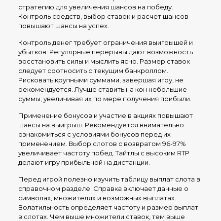
стратегию для увеличения шансов на победу.
Контроль средств, выбор ставок и расчет шансов
повышают шансы на успех.
Контроль денег требует ограничения выигрышей и
убытков. Регулярные перерывы дают возможность
восстановить силы и мыслить ясно. Размер ставок
следует соотносить с текущим банкроллом.
Рисковать крупными суммами, завершая игру, не
рекомендуется. Лучше ставить на кон небольшие
суммы, увеличивая их по мере получения прибыли.
Применение бонусов и участие в акциях повышают
шансы на выигрыш. Рекомендуется внимательно
ознакомиться с условиями бонусов перед их
применением. Выбор слотов с возвратом 96-97%
увеличивает частоту побед. Тайтлы с высоким RTP
делают игру прибыльной на дистанции.
Перед игрой полезно изучить таблицу выплат слота в
справочном разделе. Справка включает данные о
символах, множителях и возможных выплатах.
Волатильность определяет частоту и размер выплат
в слотах. Чем выше множители ставок, тем выше