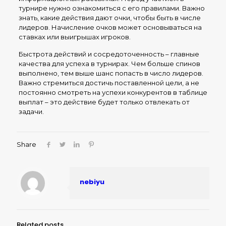
турнире нужно ознакомиться с его правилами. Важно
знать, какие действия дают очки, чтобы быть в числе
лидеров. Начисление очков может основываться на
ставках или выигрышах игроков.
Быстрота действий и сосредоточенность – главные
качества для успеха в турнирах. Чем больше спинов
выполнено, тем выше шанс попасть в число лидеров.
Важно стремиться достичь поставленной цели, а не
постоянно смотреть на успехи конкурентов в таблице
выплат – это действие будет только отвлекать от
задачи.
Share
nebiyu
Related posts