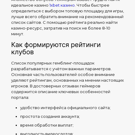
идеальное казино
1xbet казино
. Чтобы быстрее
определиться с выбором топовую площадку для игры,
лучше всего обратить внимание на рекомендованный
список сайтов. С помощью рейтинга реально найти
казино-ресурс, затратив на поиск не более 8-10
минут.
Как формируются рейтинги
клубов
Список популярных гемблинг-площадок
разрабатывается с учётом важных параметров.
Основная часть пользователей особое внимание
уделяют рейтингам, основанных на мнении настоящих
игроков. В достоверных отзывах геймеров
содержится описание ключевых особенностей
портала:
удобство интерфейса официального сайта;
простота создания аккаунта;
время обработки выплат;
выгодность видеослотов;