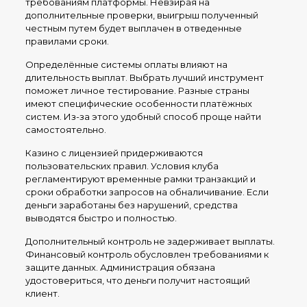
требованиям платформы. Невзирая на
дополнительные проверки, выигрыш полученный
честным путем будет выплачен в отведенные
правилами сроки.
Определённые системы оплаты влияют на
длительность выплат. Выбрать лучший инструмент
поможет личное тестирование. Разные страны
имеют специфические особенности платёжных
систем. Из-за этого удобный способ проще найти
самостоятельно.
Казино с лицензией придерживаются
пользовательских правил. Условия клуба
регламентируют временные рамки транзакций и
сроки обработки запросов на обналичивание. Если
деньги заработаны без нарушений, средства
выводятся быстро и полностью.
Дополнительный контроль не задерживает выплаты.
Финансовый контроль обусловлен требованиями к
защите данных. Администрация обязана
удостовериться, что деньги получит настоящий
клиент.