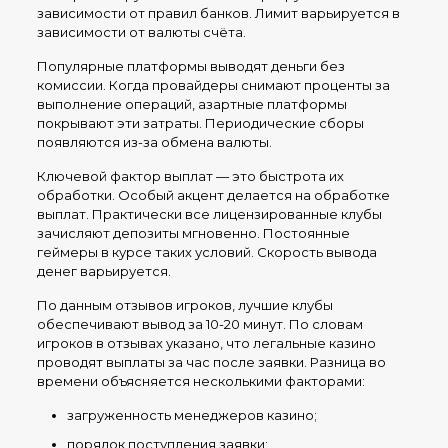
зависимости от правил банков. Лимит варьируется в
зависимости от валюты счёта.
Популярные платформы выводят деньги без
комиссии. Когда провайдеры снимают проценты за
выполнение операций, азартные платформы
покрывают эти затраты. Периодические сборы
появляются из-за обмена валюты.
Ключевой фактор выплат — это быстрота их
обработки. Особый акцент делается на обработке
выплат. Практически все лицензированные клубы
зачисляют депозиты мгновенно. Постоянные
геймеры в курсе таких условий. Скорость вывода
денег варьируется.
По данным отзывов игроков, лучшие клубы
обеспечивают вывод за 10-20 минут. По словам
игроков в отзывах указано, что легальные казино
проводят выплаты за час после заявки. Разница во
времени объясняется несколькими факторами:
загруженность менеджеров казино;
порядок поступления заявки;