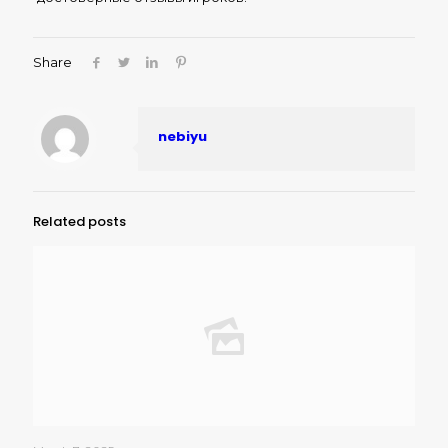
Share
nebiyu
Related posts