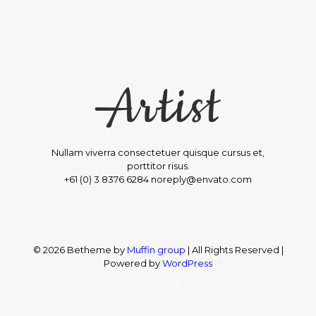
Nullam viverra consectetuer quisque cursus et,
porttitor risus.
+61 (0) 3 8376 6284 noreply@envato.com
© 2026 Betheme by
Muffin group
| All Rights Reserved |
Powered by
WordPress