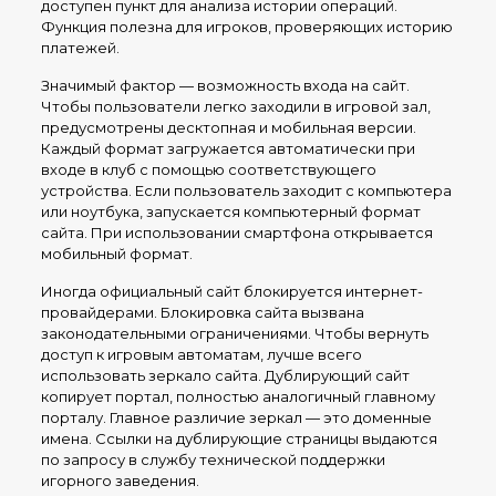
доступен пункт для анализа истории операций.
Функция полезна для игроков, проверяющих историю
платежей.
Значимый фактор — возможность входа на сайт.
Чтобы пользователи легко заходили в игровой зал,
предусмотрены десктопная и мобильная версии.
Каждый формат загружается автоматически при
входе в клуб с помощью соответствующего
устройства. Если пользователь заходит с компьютера
или ноутбука, запускается компьютерный формат
сайта. При использовании смартфона открывается
мобильный формат.
Иногда официальный сайт блокируется интернет-
провайдерами. Блокировка сайта вызвана
законодательными ограничениями. Чтобы вернуть
доступ к игровым автоматам, лучше всего
использовать зеркало сайта. Дублирующий сайт
копирует портал, полностью аналогичный главному
порталу. Главное различие зеркал — это доменные
имена. Ссылки на дублирующие страницы выдаются
по запросу в службу технической поддержки
игорного заведения.