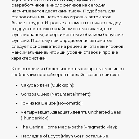
разработчиков, а число релизов на сегодня
насчитывается десятками тысяч. Подобрать для
ставок один или несколько игровых автоматов
бывает трудно. Игровые автоматы отличаются друг
от друга не только дизайном и тематиками, но и
функционалом, ассортиментом и обилием бонусных
функций. Поэтому при определения автоматов
следует основываться на рецензии, отзывы игроков,
максимальные выигрыши, уровни ставок и прочие
характеристики.
К некоторым из более известных азартных машин от
глобальных провайдеров в онлайн казино считают:
Сакура Удача (Quickspin);
Gonzos Quest (Net Entertainment);
Том из Ra Deluxe (Novomatic);
Четырнадцать двадцать девять Uncharted Seas
(Thunderkick)
The Canine Home Mega-paths (Pragmatic Play);
Наследие of Egypt (Playn Go) и остальные.