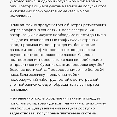
учетную запись в одном виртуальном клубе только
раз. Повторяющиеся учетные записи не допускаются
и мгновенно блокируются моментально при
нахождении.
В пин ап казино предусмотрена быстрая регистрация
через профиль в соцсетях. После завершения
авторизации в аккаунте необходимо внести данные в
каждое из незаполненные графы (ФИО, страна и
город проживания, день рождения, банковские
данные и прочие). Мгновенно же предлагается
осуществить подтверждение данных. С целью
подтверждения персональных данных необходимо
отправить копии бумаг и ждать их проверки службой
безопасности сайта. Процесс занимает не более 24
часа. Если возникнут появлении любых
недоразумений либо трудностей с регистрацией
учетной записи следует обращаться в саппорт за
помощью.
Немедленно после оформления аккаунта следует
пополнить стартовый депозит на минимальную сумму
или больше. Для увеличения аккаунта доступно
задействовать популярные платежные системы,