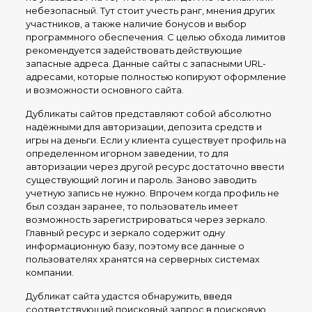
небезопасный. Тут стоит учесть ранг, мнения других
участников, а также наличие бонусов и выбор
программного обеспечения. С целью обхода лимитов
рекомендуется задействовать действующие
запасные адреса. Данные сайты с запасными URL-
адресами, которые полностью копируют оформление
и возможности основного сайта.
Дубликаты сайтов представляют собой абсолютно
надёжными для авторизации, депозита средств и
игры на деньги. Если у клиента существует профиль на
определенном игорном заведении, то для
авторизации через другой ресурс достаточно ввести
существующий логин и пароль. Заново заводить
учетную запись не нужно. Впрочем когда профиль не
был создан заранее, то пользователь имеет
возможность зарегистрироваться через зеркало.
Главный ресурс и зеркало содержит одну
информационную базу, поэтому все данные о
пользователях хранятся на серверных системах
компании.
Дубликат сайта удастся обнаружить, введя
соответствующий поисковый запрос в поисковую