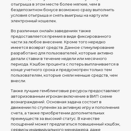
отыгрыша в этом месте более мягкие, чем в
бездепозитном бонусе возможно сразу выполнить
условия отыгрыша и снять выигрыш на карту или
электронный кошелек.
Во различных онлайн заведениях также
предоставляется премия в виде фиксированного
части за любое внесение. Кроме того нередко
имеется возврат средств. Данное стимулирование
разработано для пользователей, которые активно
делали ставки в течение недели или месячного
периода. Кэшбэк процента с потерь выплачивается в
конце учетного срока и предусмотрен только тем
пользователям, которые сняли меньше средств, чем
внесли.
Также лучшие гемблинговые ресурсы предоставляют
авторизованным игрокам включение в ВИП схеме
вознаграждений. Основная задача состоит в
движении по ступеням за активную игру и пополнения
счета, а также приобретении дополнительных
преимуществ за высокий статус. В качестве
поощрений может предлагаться повышенный кэшбэк,
сервисы индивидуального менеджера, даже