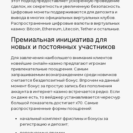
этот подход предоставляет ускоренную проведение
сделок, их секретность и увеличенную безопасность.
Цифровые монеты поддерживаются для депозита и
вывода в многих официальных виртуальных клубов.
Распространенные цифровые валюты в виртуальных
казино: Bitcoin, Ethereum, Litecoin, Tether и остальные.
Премиальная инициатива для
новых и постоянных участников
Для завлечения наибольшего внимания клиентов
новейшие онлайн-казино предлагают игрокам
привлекательные поощрения. Самым
запрашиваемым вознаграждением среди новичков
считается бездепозитный бонус. Впрочем на данный
момент бонус за простую запись без пополнения
аккаунта в интернет-казино встречается редко. Если
он даже есть, то вейджер устанавливается чересчур
большой показатель достигает х70. Самые
распространенные формы поощрений:
начальный комплект фриспины и бонусы за
регистрацию и депозит;
пополняемые премии