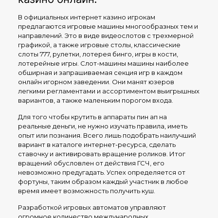
В официальных интернет казино игрокам
предлагаются игровые машины многообразных тем и
направлений. Это в виде видеослотов с трехмерной
графикой, а также игровые столы, классические
слоты 777, рулетки, лотерея бинго, игры в кости,
лотерейные игры. Слот-машины машины наиболее
обширная и запрашиваемая секция игр в каждом
онлайн игорном заведении. Они манят юзеров
легкими регламентами и ассортиментом выигрышных
вариантов, а также маленьким порогом входа.
Для того чтобы крутить в аппараты пин ап на
реальные деньги, не нужно изучать правила, иметь
опыт или познания. Всего лишь подобрать наилучший
вариант в каталоге интернет-ресурса, сделать
ставочку и активировать вращение роликов. Итог
вращений обусловлен от действия ГСЧ, его
невозможно предугадать. Успех определяется от
фортуны, таким образом каждый участник в любое
время имеет возможность получить куш.
Разработкой игровых автоматов управляют
огромное количество международных