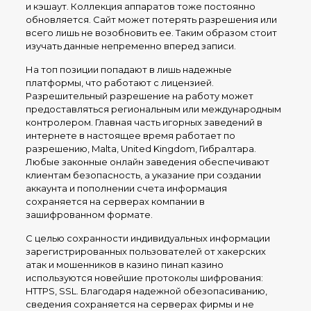
и кэшаут. Коллекция аппаратов тоже постоянно
обновляется. Сайт может потерять разрешения или
всего лишь не возобновить ее. Таким образом стоит
изучать данные непременно вперед записи.
На топ позиции попадают в лишь надежные
платформы, что работают с лицензией.
Разрешительный разрешение на работу может
предоставляться региональным или международным
контролером. Главная часть игорных заведений в
интернете в настоящее время работает по
разрешению, Malta, United Kingdom, Гибралтара.
Любые законные онлайн заведения обеспечивают
клиентам безопасность, а указание при создании
аккаунта и пополнении счета информация
сохраняется на серверах компании в
зашифрованном формате.
С целью сохранности индивидуальных информации
зарегистрированных пользователей от хакерских
атак и мошенников в казино пинап казино
используются новейшие протоколы шифрования:
HTTPS, SSL. Благодаря надежной обезопасиванию,
сведения сохраняется на серверах фирмы и не