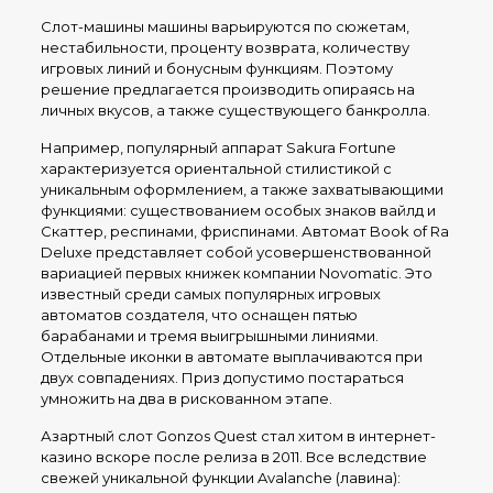
Слот-машины машины варьируются по сюжетам,
нестабильности, проценту возврата, количеству
игровых линий и бонусным функциям. Поэтому
решение предлагается производить опираясь на
личных вкусов, а также существующего банкролла.
Например, популярный аппарат Sakura Fortune
характеризуется ориентальной стилистикой с
уникальным оформлением, а также захватывающими
функциями: существованием особых знаков вайлд и
Скаттер, респинами, фриспинами. Автомат Book of Ra
Deluxe представляет собой усовершенствованной
вариацией первых книжек компании Novomatic. Это
известный среди самых популярных игровых
автоматов создателя, что оснащен пятью
барабанами и тремя выигрышными линиями.
Отдельные иконки в автомате выплачиваются при
двух совпадениях. Приз допустимо постараться
умножить на два в рискованном этапе.
Азартный слот Gonzos Quest стал хитом в интернет-
казино вскоре после релиза в 2011. Все вследствие
свежей уникальной функции Avalanche (лавина):