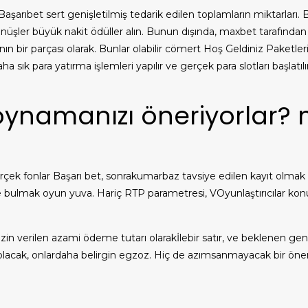
Başarıbet sert genişletilmiş tedarik edilen toplamların miktarları. 
üşler büyük nakit ödüller alın. Bunun dışında, maxbet tarafından oy
 bir parçası olarak. Bunlar olabilir cömert Hoş Geldiniz Paketleri, 
sık para yatırma işlemleri yapılır ve gerçek para slotları başlatıl
ı oynamanızı öneriyorlar
rçek fonlar Başarı bet, sonrakumarbaz tavsiye edilen kayıt olma
lde bulmak oyun yuva. Hariç RTP parametresi, VOyunlaştırıcılar konu 
izin verilen azami ödeme tutarı olarakİlebir satır, ve beklenen g
lacak, onlardaha belirgin egzoz. Hiç de azımsanmayacak bir önem