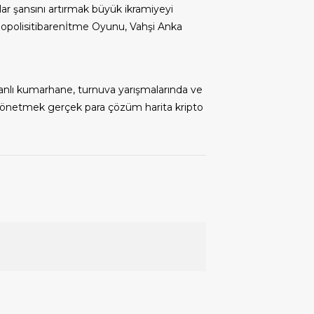
lar şansını artırmak büyük ikramiyeyi
inopolisitibarenİtme Oyunu, Vahşi Anka
anlı kumarhane, turnuva yarışmalarında ve
 yönetmek gerçek para çözüm harita kripto