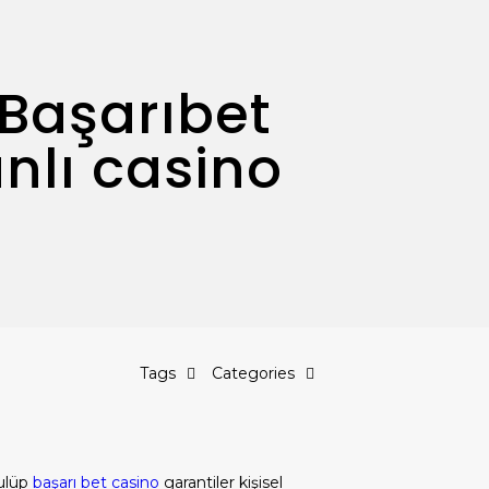
 Başarıbet
nlı casino
Tags
Categories
kulüp
başarı bet casino
garantiler kişisel