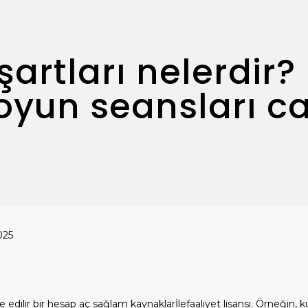
rtları nelerdir?
:oyun seansları ca
025
edilir bir hesap aç sağlam kaynaklarİlefaaliyet lisansı. Örneğin, 