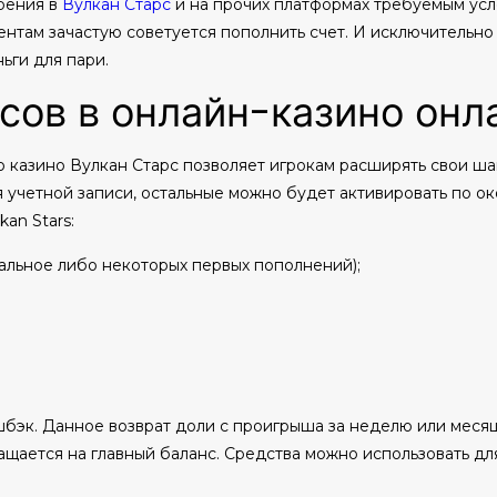
рения в
Вулкан Старс
и на прочих платформах требуемым усл
нтам зачастую советуется пополнить счет. И исключительно
ьги для пари.
сов в онлайн-казино онл
 казино Вулкан Старс позволяет игрокам расширять свои ш
 учетной записи, остальные можно будет активировать по о
an Stars:
альное либо некоторых первых пополнений);
эк. Данное возврат доли с проигрыша за неделю или месяц.
щается на главный баланс. Средства можно использовать для 