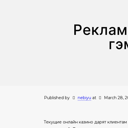
Реклам
гэ
Published by
nebiyu
at
March 28, 2
Текущие онлайн казино дарят клиентам