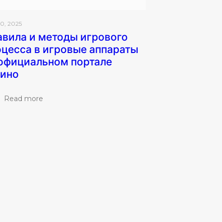
0, 2025
вила и методы игрового
цесса в игровые аппараты
 официальном портале
зино
Read more