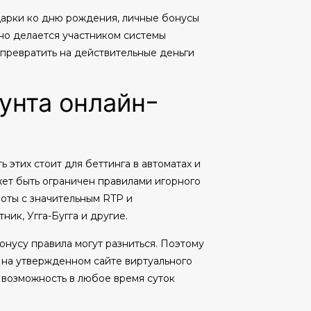
дарки ко дню рождения, личные бонусы
нно делается участником системы
превратить на действительные деньги
унта онлайн-
 этих стоит для беттинга в автоматах и
жет быть ограничен правилами игорного
лоты с значительным RTP и
ик, Угга-Бугга и другие.
нусу правила могут разниться. Поэтому
 на утвержденном сайте виртуального
ь возможность в любое время суток