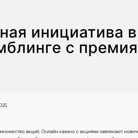
ная инициатива в
мблинге с преми
025
 множество акций. Онлайн казино с акциями завлекают нови