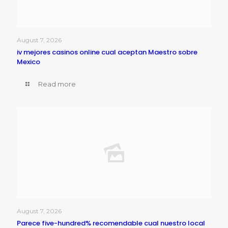
August 7, 2026
iv mejores casinos online cual aceptan Maestro sobre
Mexico
Read more
August 7, 2026
Parece five-hundred% recomendable cual nuestro local