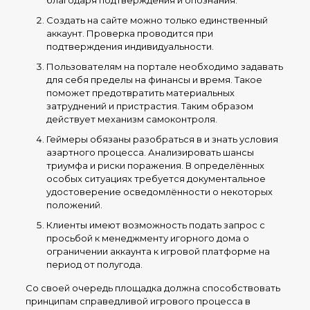
благодаря подтверждения и опознания.
Создать на сайте можно только единственный
аккаунт. Проверка проводится при
подтверждения индивидуальности.
Пользователям на портале необходимо задавать
для себя пределы на финансы и время. Такое
поможет предотвратить материальных
затруднений и пристрастия. Таким образом
действует механизм самоконтроля.
Геймеры обязаны разобраться в и знать условия
азартного процесса. Анализировать шансы
триумфа и риски поражения. В определённых
особых ситуациях требуется документальное
удостоверение осведомлённости о некоторых
положений.
Клиенты имеют возможность подать запрос с
просьбой к менеджменту игорного дома о
ограничении аккаунта к игровой платформе на
период от полугода.
Со своей очередь площадка должна способствовать
принципам справедливой игрового процесса в