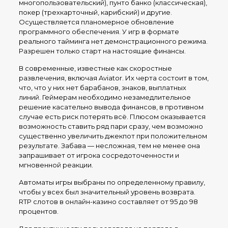
многопользовательский), пунто банко (классическая),
покер (трехкарточный, карибский) и другие.
Осуществляется планомерное обновление
программного обеспечения. У игр в формате
реального тайминга нет демонстрационного режима.
Разрешен только старт на настоящие финансы.
В современные, известные как скоростные
развлечения, включая Aviator. Их черта состоит в том,
что, что у них нет барабанов, знаков, выплатных
линий. Геймерам необходимо незамедлительное
решение касательно вывода финансов, в противном
случае есть риск потерять всё. Плюсом оказывается
возможность ставить ряд пари сразу, чем возможно
существенно увеличить джекпот при положительном
результате. Забава — несложная, тем не менее она
запрашивает от игрока сосредоточенности и
мгновенной реакции.
Автоматы игры выбраны по определенному правилу,
чтобы у всех был значительный уровень возврата.
RTP слотов в онлайн-казино составляет от 95 до 98
процентов.