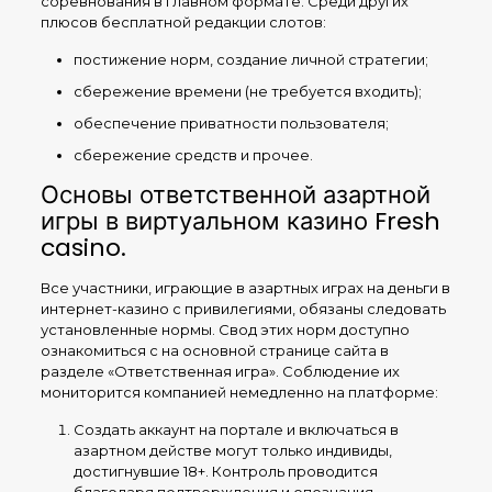
соревнования в главном формате. Среди других
плюсов бесплатной редакции слотов:
постижение норм, создание личной стратегии;
сбережение времени (не требуется входить);
обеспечение приватности пользователя;
сбережение средств и прочее.
Основы ответственной азартной
игры в виртуальном казино Fresh
casino.
Все участники, играющие в азартных играх на деньги в
интернет-казино с привилегиями, обязаны следовать
установленные нормы. Свод этих норм доступно
ознакомиться с на основной странице сайта в
разделе «Ответственная игра». Соблюдение их
мониторится компанией немедленно на платформе:
Создать аккаунт на портале и включаться в
азартном действе могут только индивиды,
достигнувшие 18+. Контроль проводится