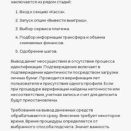
заключается из рядом стадий:
Вход к секцию «Касса».
Запуск опции «Вывести выигрыш».
Выбор сервиса платежа.
Подбор информации трансфера и объема
снимаемых финансов.
Одобрение шагов.
Вывод денег неосуществим в отсутствие процесса
идентификации. Подтверждение включает в
подтверждении идентичности посредством загрузки
личных бумаг. Проводится верификация лет
пользователя и присутствия одного профиля. Если
при процедуре верификации найдены неточности или
несоответствия, учетная запись и счет для депозита
будут приостановлены.
Требования на вывод денежных средств
обрабатываются сразу. Внесение требует некоторое
время. Время процедуры определяется от
выбранного способа подсчета. Значит важность