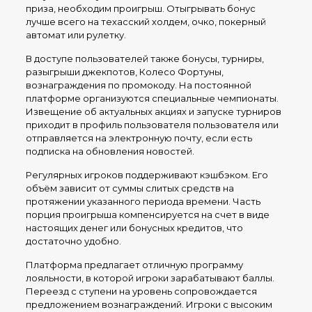
приза, необходим проигрыш. Отыгрывать бонус
лучше всего на техасский холдем, очко, покерный
автомат или рулетку.
В доступе пользователей также бонусы, турниры,
разыгрыши джекпотов, Колесо Фортуны,
вознаграждения по промокоду. На постоянной
платформе организуются специальные чемпионаты.
Извещение об актуальных акциях и запуске турниров
приходит в профиль пользователя пользователя или
отправляется на электронную почту, если есть
подписка на обновления новостей.
Регулярных игроков поддерживают кэшбэком. Его
объём зависит от суммы слитых средств на
протяжении указанного периода времени. Часть
порция проигрыша компенсируется на счет в виде
настоящих денег или бонусных кредитов, что
достаточно удобно.
Платформа предлагает отличную программу
лояльности, в которой игроки зарабатывают баллы.
Переезд с ступени на уровень сопровождается
предложением вознаграждений. Игроки с высоким