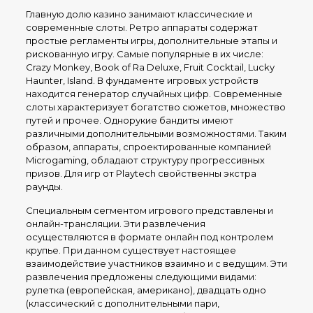
Главную долю казино занимают классические и
современные слоты. Ретро аппараты содержат
простые регламенты игры, дополнительные этапы и
рискованную игру. Самые популярные в их числе:
Crazy Monkey, Book of Ra Deluxe, Fruit Cocktail, Lucky
Haunter, Island. В фундаменте игровых устройств
находится генератор случайных цифр. Современные
слоты характеризует богатство сюжетов, множество
путей и прочее. Однорукие бандиты имеют
различными дополнительными возможностями. Таким
образом, аппараты, спроектированные компанией
Microgaming, обладают структуру прогрессивных
призов. Для игр от Playtech свойственны экстра
раунды.
Специальным сегментом игрового представлены и
онлайн-трансляции. Эти развлечения
осуществляются в формате онлайн под контролем
крупье. При данном существует настоящее
взаимодействие участников взаимно и с ведущим. Эти
развлечения предложены следующими видами:
рулетка (европейская, американо), двадцать одно
(классический с дополнительными пари,