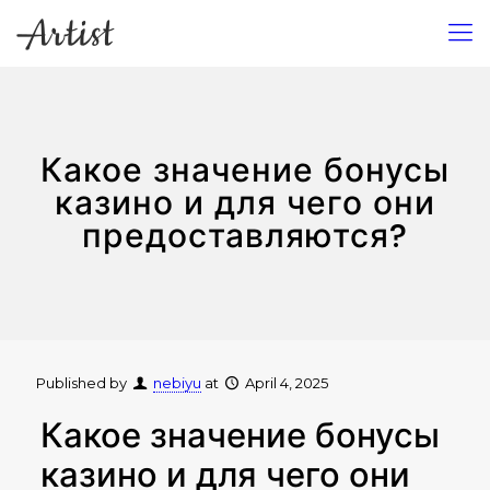
Какое значение бонусы
казино и для чего они
предоставляются?
Published by
nebiyu
at
April 4, 2025
Какое значение бонусы
казино и для чего они