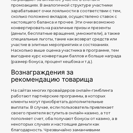
промоакциях. В аналогичной структуре участники
зарабатывают очки лояльности в соответствии с тем,
сколько положено вкладов, осуществлено ставок с
настоящего баланса и прочее. Эти очки возможно
конвертировать на различные призы и презенты
(деньги, бесплатные вращения, умножители), а также
специальные льготы, такие как возврат средств или
участие в элитных мероприятиях и состязаниях.
Насколько выше оценка участника в программе, тем
выгоднее курс конвертации баллов и больше награда
(размер бонуса, процент кешбэка и т.д.).
Вознаграждения за
рекомендацию товарища
На сайтах многих провайдеров онлайн-гэмблинга
работают партнёрские программы, в которых
клиенты могут приобретать дополнительные
выплаты. В случае, если пользователь привлекает
своего приятеля вступить в онлайн-казино, а тот
пополняет счет, оба получают бонусы от казино, а в
некоторых случаях и настоящие деньги как
благодарность. Чрезвычайно заманчивыми