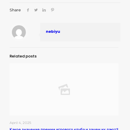
Share
nebiyu
Related posts
April 4, 2025
Какое значение премии игрового клуба и зачем их дают?