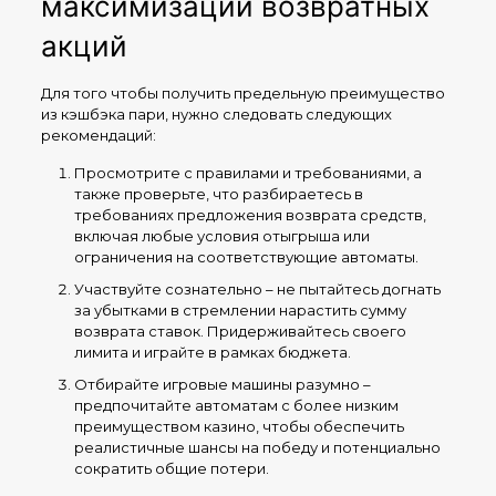
максимизации возвратных
акций
Для того чтобы получить предельную преимущество
из кэшбэка пари, нужно следовать следующих
рекомендаций:
Просмотрите с правилами и требованиями, а
также проверьте, что разбираетесь в
требованиях предложения возврата средств,
включая любые условия отыгрыша или
ограничения на соответствующие автоматы.
Участвуйте сознательно – не пытайтесь догнать
за убытками в стремлении нарастить сумму
возврата ставок. Придерживайтесь своего
лимита и играйте в рамках бюджета.
Отбирайте игровые машины разумно –
предпочитайте автоматам с более низким
преимуществом казино, чтобы обеспечить
реалистичные шансы на победу и потенциально
сократить общие потери.