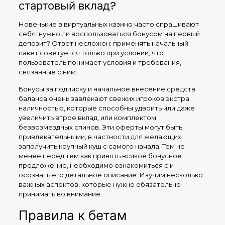
стартовый вклад?
Новенькие в виртуальных казино часто спрашивают
себя: нужно ли воспользоваться бонусом на первый
депозит? Ответ несложен: применять начальный
пакет советуется только при условии, что
пользователь понимает условия и требования,
связанные с ним.
Бонусы за подписку и начальное внесение средств
баланса очень завлекают свежих игроков экстра
наличностью, которые способны удвоить или даже
увеличить втрое вклад, или комплектом
безвозмездных спинов. Эти оферты могут быть
привлекательными, в частности для желающих
заполучить крупный куш с самого начала. Тем не
менее перед тем как принять всякое бонусное
предложение, необходимо ознакомиться с и
осознать его детальное описание. Изучим несколько
важных аспектов, которые нужно обязательно
принимать во внимание.
Правила к бетам