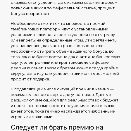
оказываются условия, где с каждым свежим игроком,
подключившимся по реферальной ссылке, процент
бонуса возрастает.
Необходимо отметить, что множество премий
гэмблинговых платформ идут с установленными
условиями, включая такие как условия по отыгрышу
или запреты на определенные игры. Эти регламенты
устанавливают, как часто разок пользователь
необходимо отыграть объем выданного бонуса, до
того как она будет доступна для снятия на банковскую
карту, электронный или криптокошелек в форме
реальных денег. Таким образом нужно всегда крайне
скрупулезно изучать условия и вычислять возможный
профит от подарка.
В подавляющем числе ситуаций премии в казино —
весьма выгодное оферта для участников. Данные
расширяют имеющийся для реальных ставок бюджет
и повышают возможность получения значительных
джекпотов, пока геймер наслаждается избранными
игровыми машинами.
Следует ли брать премию на