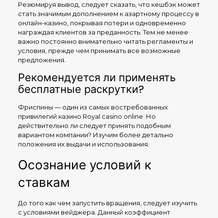
Резюмируя вывод, следует сказать, что кешбэк может
стать значимым дополнением к азартному процессу в
онлайн-казино, покрывая потери и одновременно
награждая клиентов за преданность. Тем не менее
важно постоянно внимательно читать регламенты и
условия, прежде чем принимать все возможные
предложения.
Рекомендуется ли применять
бесплатные раскрутки?
Фриспины — один из самых востребованных
привилегий казино Royal casino online. Но
действительно ли следует принять подобным
вариантом компании? Изучим более детально
положения их выдачи и использования.
Осознание условий к
ставкам
До того как чем запустить вращения, следует изучить
с условиями вейджера. Данный коэффициент