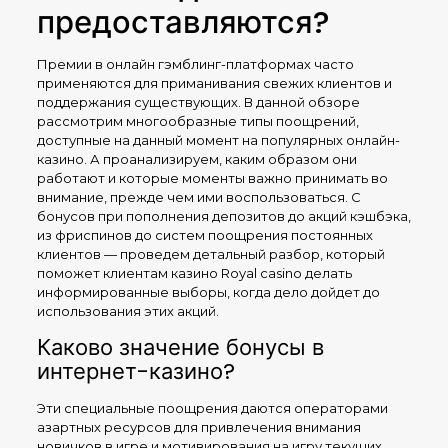
предоставляются?
Премии в онлайн гэмблинг-платформах часто
применяются для приманивания свежих клиентов и
поддержания существующих. В данной обзоре
рассмотрим многообразные типы поощрений,
доступные на данный момент на популярных онлайн-
казино. А проанализируем, каким образом они
работают и которые моменты важно принимать во
внимание, прежде чем ими воспользоваться. С
бонусов при пополнения депозитов до акций кэшбэка,
из фриспинов до систем поощрения постоянных
клиентов — проведем детальный разбор, который
поможет клиентам казино Royal casino делать
информированные выборы, когда дело дойдет до
использования этих акций.
Каково значение бонусы в
интернет-казино?
Эти специальные поощрения даются операторами
азартных ресурсов для привлечения внимания
новичков в игре и мотивирования на игру текущих