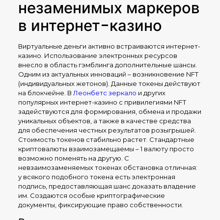
незаменимых маркеров
в интернет-казино
Виртуальные деньги активно встраиваются интернет-
казино. Использование электронных ресурсов
внесло в область гэмблинга дополнительные шансы.
Одним из актуальных инноваций – возникновение NFT
(индивидуальных жетонов). Данные токены действуют
на блокчейне. В
Леонбетс зеркало
и других
популярных интернет-казино с привилегиями NFT
задействуются для формирования, обмена и продажи
уникальных объектов, а также в качестве средства
для обеспечения честных результатов розыгрышей.
Стоимость токенов стабильно растет. Стандартные
криптовалюты взаимозамещаемы – 1 валюту просто
возможно поменять на другую. С
невзаимозаменяемых токенах обстановка отличная:
у всякого подобного токена есть электронная
подпись, предоставляющая шанс доказать владение
им. Создаются особые криптографические
документы, фиксирующие право собственности.