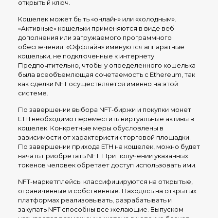
открытый ключ.
Кошелек может быть «онлайн» или «холодным».
«Активные» кошельки применяются в виде веб
дополнения или загружаемого программного
обеспечения. «Оффлайн» именуются аппаратные
кошельки, не подключенные к интернету.
Предпочтительно, чтобы у определенного кошелька
была всеобъемлющая сочетаемость с Ethereum, так
как сделки NFT осуществляется именно на этой
системе.
По завершении выбора NFT-биржи и покупки монет
ETH необходимо переместить виртуальные активы в
кошелек. Конкретные меры обусловлены в
зависимости от характеристик торговой площадки.
По завершении прихода ETH на кошелек, можно будет
начать приобретать NFT. При получении указанных
токенов человек обретает доступ использовать ими.
NFT-маркетплейсы классифицируются на открытые,
ограниченные и собственные. Находясь на открытых
платформах реализовывать, разрабатывать и
закупать NFT способны все желающие. Выпуском