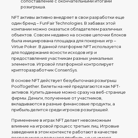
сопоставление с окончательными итогами
розыгрыша.
NFT активы активно внедряет в свои разработки еще
один бренд – FunFair Technologies. В забавах этой
компании можно оказаться обладателем различных
объектов. Совсем недавно на основе цепочки блоков
была инициирована площадка для покерных игр –
Virtue Poker. В данной платформе NFT используется
для поддержания ясности исходов игр и
предоставления участникам разных уникальных
элементов. Игровой платформой контролирует
крипторазработчик ConsenSys.
В основе NFT действует безубыточная розыгрыш
PoolTogether. Билеты на ней предлагаются как NFT-
активов. Купить данные можно сразу на веб-странице
фирмы. Деньги, полученные от участников,
вкладываются в разные финансовые продукты, а
прибыль делится среди игроков розыгрышей.
Применение в играх NFT делает невозможным
влияние на игровой процесс третьих лиц. Игровые
заведения в этом контексте работают в качестве
посредников и получают прибыль, но не имеют