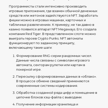
Программисты стали интенсивно производить
игровые приложения, где взамен обычной денежных
средств или жетонов задействуются NFT. Заработать
фишки можно в игровых машинах, карточных и
табличных развлечениях. К примеру, не так давно в
казино появился аппарат NFT Megaways. Его создала
компания Red Tiger. В представленном слоте можно
выиграть героев Crypto Punks. NFT автоматы
функционируют по заданному принципу,
включающему такие шаги:
Формирование RNG-серии рандомных чисел.
Данные числа связаны с символам игрового
автомата, секторaм рулетки или картам в
покерной игре.
Пересылку сформированных данных в «облако».
В процессе обмене сведений применяются
современные системы кодирования.
Обработка созданной ряда цифр и помещение в
цепочке блоков хэш-файла с выводами.
Получение информации хранилища и