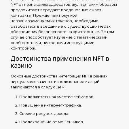
NFT от незнакомых адресатов: жулики таким образом
предпочитают передают вредоносные смарт-
контракты. Прежде чем покупкой
невзаимозаменяемых токенов, необходимо
разобраться в все данные о существующих мерах
обеспечения безопасности на крипторынке. В этом
случае способствует изучение с тематическими
сообществами, цифровыми инструкциями
криптобирж.
Достоинства применения NFT в
казино
Основные достоинства интеграции NFT в рамках
виртуальных казино с использованием акций
заключаются в следующем:
Продолжительная участие геймеров.
Повышение интернет-трафика.
Свежие ресурсы дохода.
Предохранение от мошенников.