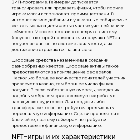
ВИП-программе. Геймерам допускается
транслировать или продавать фишки, чтобы прочие
игроки могли использовать преимуществами. В
интернет казино добавили и уникальные собираемые
жетоны, являющиеся частью частью учетной записи
геймеров. Множество казино внедряют систему
бонусов, в которой пользователи получают NFT за
получение рангов по системе лояльности, а их
достижения отражаются на аватарке.
Цифровые средства незаменимы в создании
разнообразных квестов. Цифровые активы также
предоставляются за приглашение рефералов.
Насколько большее количество приятелей участник
привлечет в казино, тем большее число фишек
получит. В свою собственную очередь, заведения
подобным образом пропагандируют их работу и
наращивают аудиторию. Для продажи либо
трансфера жетонов не требуется предъявлять
персональную информацию. Сделки проводятся в
блокчейне, поэтому геймерам не требуется
предоставлять финансовую информацию.
NFT-игры и их характеристики