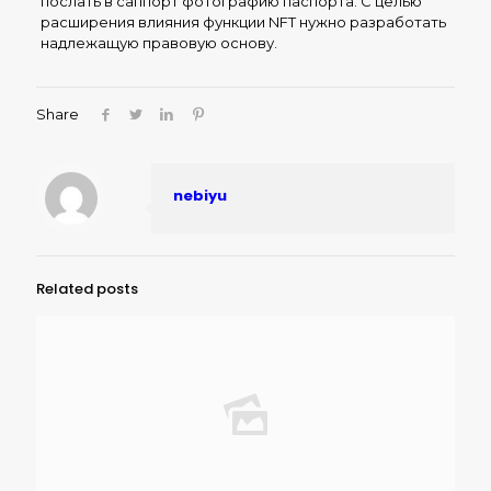
послать в саппорт фотографию паспорта. С целью
расширения влияния функции NFT нужно разработать
надлежащую правовую основу.
Share
nebiyu
Related posts