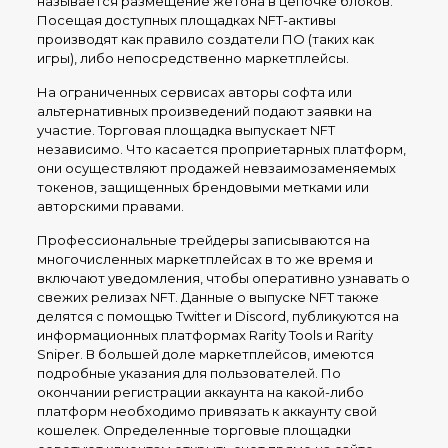
называется размещение жетона в цепочке блоков.
Посещая доступных площадках NFT-активы
производят как правило создатели ПО (таких как
игры), либо непосредственно маркетплейсы.
На ограниченных сервисах авторы софта или
альтернативных произведений подают заявки на
участие. Торговая площадка выпускает NFT
независимо. Что касается проприетарных платформ,
они осуществляют продажей невзаимозаменяемых
токенов, защищенных брендовыми метками или
авторскими правами.
Профессиональные трейдеры записываются на
многочисленных маркетплейсах в то же время и
включают уведомления, чтобы оперативно узнавать о
свежих релизах NFT. Данные о выпуске NFT также
делятся с помощью Twitter и Discord, публикуются на
информационных платформах Rarity Tools и Rarity
Sniper. В большей доле маркетплейсов, имеются
подробные указания для пользователей. По
окончании регистрации аккаунта на какой-либо
платформ необходимо привязать к аккаунту свой
кошелек. Определенные торговые площадки