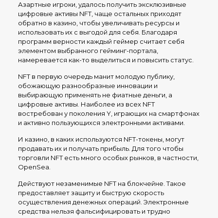
Азартные игроки, удалось получить эксклюзивные
цифровые активы NFT, чаще остальных приходят
обратно в казино, чтобы увеличивать ресурсы и
использовать их с выгодой для себя. Благодаря
программ верности каждый геймер считает себя
элементом выбранного гейминг-портала,
намеревается как-то выделиться и повысить статус.
NFT в первую очередь манит молодую публику,
обожающую разнообразные инновации и
выбирающую применять не фиатные деньги, а
цифровые активы. Наиболее из всех NFT
востребован у поколения Y, играющих на смартфонах
и активно пользующихся электронными активами.
И казино, в каких используются NFT-токены, могут
продавать их и получать прибыль. Для того чтобы
торговли NFT есть много особых рынков, в частности,
OpenSea.
Действуют незаменимые NFT на блокчейне. Такое
предоставляет защиту и быструю скорость
осуществления денежных операций. Электронные
средства нельзя фальсифицировать и трудно