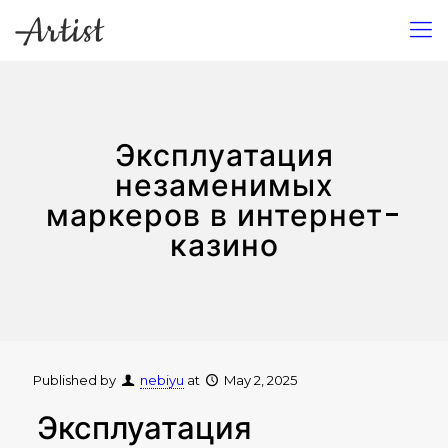
Эксплуатация
незаменимых
маркеров в интернет-
казино
Published by
nebiyu
at
May 2, 2025
Эксплуатация