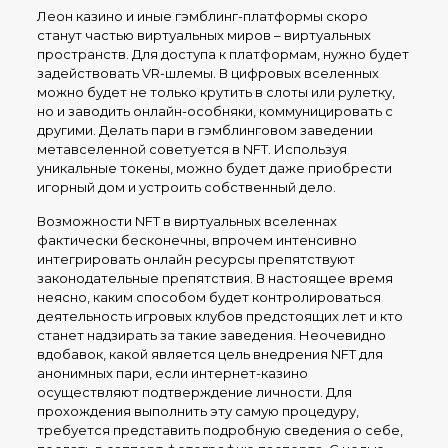
Леон казино и иные гэмблинг-платформы скоро
станут частью виртуальных миров – виртуальных
пространств. Для доступа к платформам, нужно будет
задействовать VR-шлемы. В цифровых вселенных
можно будет не только крутить в слоты или рулетку,
но и заводить онлайн-особняки, коммуницировать с
другими. Делать пари в гэмблинговом заведении
метавселенной советуется в NFT. Используя
уникальные токены, можно будет даже приобрести
игорный дом и устроить собственный дело.
Возможности NFT в виртуальных вселеннах
фактически бесконечны, впрочем интенсивно
интегрировать онлайн ресурсы препятствуют
законодательные препятствия. В настоящее время
неясно, каким способом будет контролироваться
деятельность игровых клубов предстоящих лет и кто
станет надзирать за такие заведения. Неочевидно
вдобавок, какой является цель внедрения NFT для
анонимных пари, если интернет-казино
осуществляют подтверждение личности. Для
прохождения выполнить эту самую процедуру,
требуется представить подробную сведения о себе,