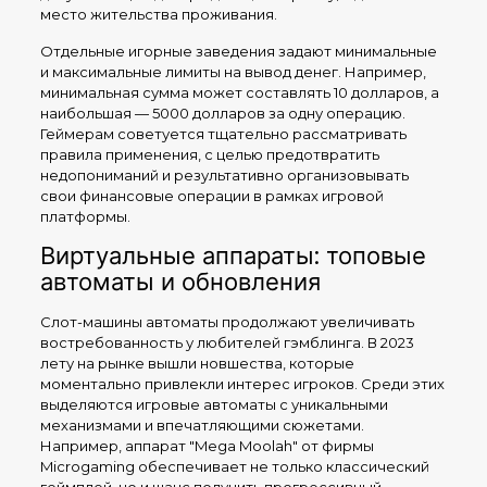
место жительства проживания.
Отдельные игорные заведения задают минимальные
и максимальные лимиты на вывод денег. Например,
минимальная сумма может составлять 10 долларов, а
наибольшая — 5000 долларов за одну операцию.
Геймерам советуется тщательно рассматривать
правила применения, с целью предотвратить
недопониманий и результативно организовывать
свои финансовые операции в рамках игровой
платформы.
Виртуальные аппараты: топовые
автоматы и обновления
Слот-машины автоматы продолжают увеличивать
востребованность у любителей гэмблинга. В 2023
лету на рынке вышли новшества, которые
моментально привлекли интерес игроков. Среди этих
выделяются игровые автоматы с уникальными
механизмами и впечатляющими сюжетами.
Например, аппарат "Mega Moolah" от фирмы
Microgaming обеспечивает не только классический