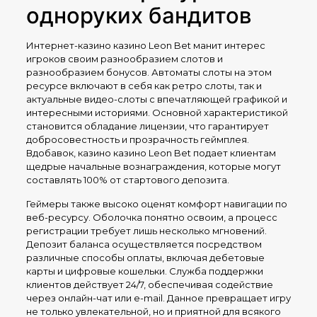
одноруких бандитов
Интернет-казино казино Leon Bet манит интерес
игроков своим разнообразием слотов и
разнообразием бонусов. Автоматы слоты на этом
ресурсе включают в себя как ретро слоты, так и
актуальные видео-слоты с впечатляющей графикой и
интересными историями. Основной характеристикой
становится обладание лицензии, что гарантирует
добросовестность и прозрачность геймплея.
Вдобавок, казино казино Leon Bet подает клиентам
щедрые начальные вознаграждения, которые могут
составлять 100% от стартового депозита.
Геймеры также высоко оценят комфорт навигации по
веб-ресурсу. Оболочка понятно освоим, а процесс
регистрации требует лишь несколько мгновений.
Депозит баланса осуществляется посредством
различные способы оплаты, включая дебетовые
карты и цифровые кошельки. Служба поддержки
клиентов действует 24/7, обеспечивая содействие
через онлайн-чат или e-mail. Данное превращает игру
не только увлекательной, но и приятной для всякого