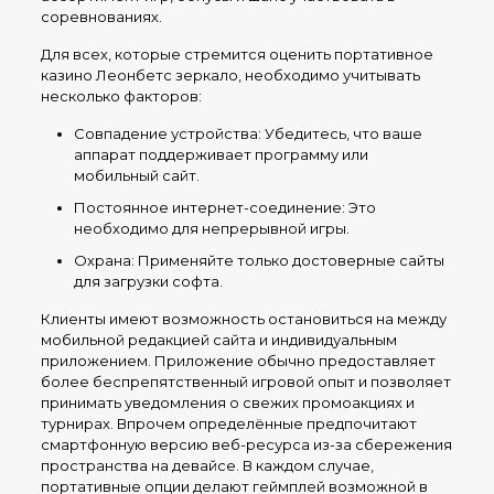
соревнованиях.
Для всех, которые стремится оценить портативное
казино Леонбетс зеркало, необходимо учитывать
несколько факторов:
Совпадение устройства: Убедитесь, что ваше
аппарат поддерживает программу или
мобильный сайт.
Постоянное интернет-соединение: Это
необходимо для непрерывной игры.
Охрана: Применяйте только достоверные сайты
для загрузки софта.
Клиенты имеют возможность остановиться на между
мобильной редакцией сайта и индивидуальным
приложением. Приложение обычно предоставляет
более беспрепятственный игровой опыт и позволяет
принимать уведомления о свежих промоакциях и
турнирах. Впрочем определённые предпочитают
смартфонную версию веб-ресурса из-за сбережения
пространства на девайсе. В каждом случае,
портативные опции делают геймплей возможной в