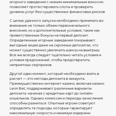
игорного заведения с низким минимальным взносом
позволяет протестировать слоты и проверить
уровень услуг без существенных финансовых рисков.
С целью удачного запуска необходимо принимать во
внимание не только объем первоначального
внесения, но и дополнительные условия, такие как
приветственные бонусы на первый депозит.
Определенные игорные заведения показывают
выгодные акции даже на скромных депозитах, что
может существенно увеличить шансы на выигрыш.
Всё же всегда следует тщательно читать условия и
условия предложений, чтобы предотвратить
неприятных сюрпризов.
Другой один момент, который необходимо взять в
расчет — это методы депозита в аккаунта.
Преимущественно интернет-казино, включая казино
Leon Bet, поддерживают различные варианты
депозита: начиная с кредитных карт до онлайн-
кошельков. Однако комиссии и периоды зачисления
способны разниться. Опытные игроки советуют
определять те подходы, которые гарантируют
максимальную скорость и минимум издержки.