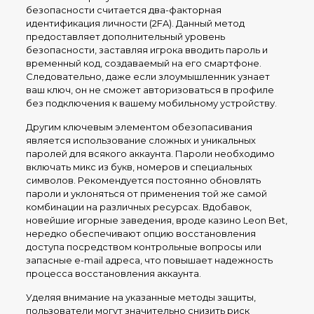
безопасности считается два-факторная
идентификация личности (2FA). Данный метод
предоставляет дополнительный уровень
безопасности, заставляя игрока вводить пароль и
временный код, создаваемый на его смартфоне.
Следовательно, даже если злоумышленник узнает
ваш ключ, он не сможет авторизоваться в профиле
без подключения к вашему мобильному устройству.
Другим ключевым элементом обезопасивания
является использование сложных и уникальных
паролей для всякого аккаунта. Пароли необходимо
включать микс из букв, номеров и специальных
символов. Рекомендуется постоянно обновлять
пароли и уклоняться от применения той же самой
комбинации на различных ресурсах. Вдобавок,
новейшие игорные заведения, вроде казино Leon Bet,
нередко обеспечивают опцию восстановления
доступа посредством контрольные вопросы или
запасные e-mail адреса, что повышает надежность
процесса восстановления аккаунта.
Уделяя внимание на указанные методы защиты,
пользователи могут значительно снизить риск