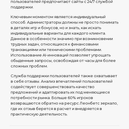
пользователей предпочитают сайты с 24/7 службой
поддержки.
Ключевым моментом является индивидуальный
способ. Администраторы должны не просто понимать
в деталях игр и бонусов, но и знать, как искать
индивидуальные варианты для каждого клиента.
Данное в особенности значимо при возникновении
трудных задач, относящихся к финансовыми
транзакциями или техническими проблемами.
Использование AI-инноваций позволяет упрощать
обыденные запросы, освобождая от часы для более
сложных проблем.
Служба поддержки пользователей также охватывает
в себя отзывы. Анализ впечатлений пользователей
содействует совершенствовать качество
предложений и адаптировать их под меняющиеся
потребности рынка. Больше 60% игроков
возвращаются обратно на ресурс Леонбетс зеркало,
где их отзыв берется в расчет и внедряется в
практическую деятельность.