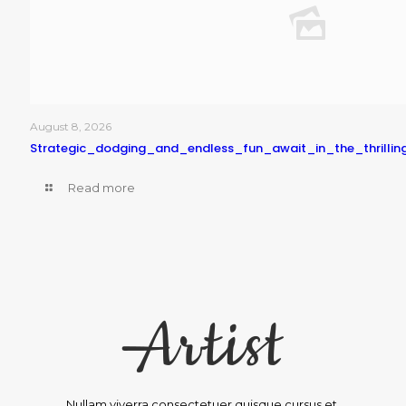
August 8, 2026
Strategic_dodging_and_endless_fun_await_in_the_thrilli
Read more
Nullam viverra consectetuer quisque cursus et,