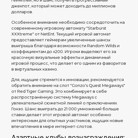
геймплей, но и шанс получить прогрессивный
джекпот, который может доходить до миллионов
долларов.
Особенное внимание необходимо сосредоточить на
современному игровому автомату "Starburst
XXXtreme" от NetEnt. Текущий игровой автомат
предоставляет геймерам увеличенные шансы
выигрыша благодаря возможности Random Wilds и
коэффициентам до x200. Игроки выделяют его за
красочную визуальные эффекты и динамичный
игровой процесс, что делает его одним из фаворитов
в виртуальных казино.
Для, ищущие стремится к инновации, рекомендуется
обратить внимание на слот "Gonzo's Quest Megaways"
от Red Tiger Gaming. Это комбинирует в себе
распространённую систему Megaways с
увлекательной сюжетной линией о приключениях
Гонзо. Шанс выиграть до 21 000 умножений больше
ставки делает этот игровой автомат особенно
интересным для опытных участников, ищущих новые
впечатления в мире интернет-слотов.
Азартные клубы вознаграждения: