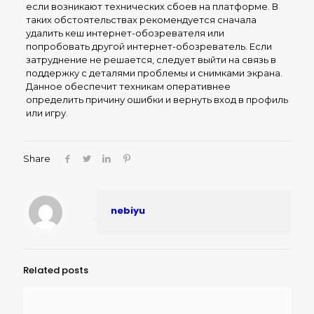
если возникают технических сбоев на платформе. В
таких обстоятельствах рекомендуется сначала
удалить кеш интернет-обозревателя или
попробовать другой интернет-обозреватель. Если
затруднение не решается, следует выйти на связь в
поддержку с деталями проблемы и снимками экрана.
Данное обеспечит техникам оперативнее
определить причину ошибки и вернуть вход в профиль
или игру.
Share
nebiyu
Related posts