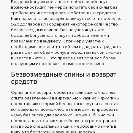
Бездепы бонусы составляют собою особенную
возможность для геймеров испытать свои силы без
требования инвестировать собственные средства.
Как правило такие оферы варьируются от в пределах
5-20 долларов или содержат некоторое количество
безвозмездных спинов. Важно упомянуть, что
бездепы бонусы часто идут с требовательными
правилами по вейджеру. К примеру, участник
необходимо поставить на объём в двадцать-тридцать
раз выше чем объём бонуса перед тем как он сможет
вывести выигрыш. Это превращает процесс более
волнующим и позволяет возможность казино.
Безвозмездные спины и возврат
средств
Фриспины и возврат средств стали важной частью
опыта развлечений в виртуальном казино. Фриспины
представляют формой бесплатные крутки на слотах,
которые дают возможность геймерам попробовать
удачу без риска для своего кошелька. Обычно они
предоставляются как часть бонуса за регистрацию
или в ходе специальных акций. Необходимо иметь в
виду, что бесплатные вращения нередко