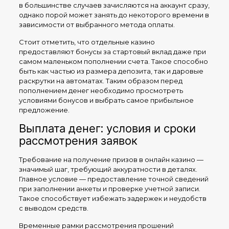
в большинстве случаев зачисляются на аккаунт сразу,
однако порой может занять до некоторого времени в
зависимости от выбранного метода оплаты.
Стоит отметить, что отдельные казино
предоставляют бонусы за стартовый вклад даже при
самом маленьком пополнении счета. Такое способно
быть как частью из размера депозита, так и даровые
раскрутки на автоматах. Таким образом перед
пополнением денег необходимо просмотреть
условиями бонусов и выбрать самое прибыльное
предложение.
Выплата денег: условия и сроки
рассмотрения заявок
Требование на получение призов в онлайн казино —
значимый шаг, требующий аккуратности в деталях.
Главное условие — предоставление точной сведений
при заполнении анкеты и проверке учетной записи.
Такое способствует избежать задержек и неудобств
с выводом средств.
Временные рамки рассмотрения прошений