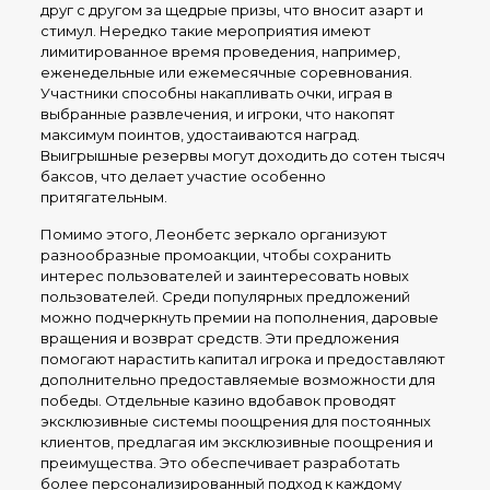
друг с другом за щедрые призы, что вносит азарт и
стимул. Нередко такие мероприятия имеют
лимитированное время проведения, например,
еженедельные или ежемесячные соревнования.
Участники способны накапливать очки, играя в
выбранные развлечения, и игроки, что накопят
максимум поинтов, удостаиваются наград.
Выигрышные резервы могут доходить до сотен тысяч
баксов, что делает участие особенно
притягательным.
Помимо этого, Леонбетс зеркало организуют
разнообразные промоакции, чтобы сохранить
интерес пользователей и заинтересовать новых
пользователей. Среди популярных предложений
можно подчеркнуть премии на пополнения, даровые
вращения и возврат средств. Эти предложения
помогают нарастить капитал игрока и предоставляют
дополнительно предоставляемые возможности для
победы. Отдельные казино вдобавок проводят
эксклюзивные системы поощрения для постоянных
клиентов, предлагая им эксклюзивные поощрения и
преимущества. Это обеспечивает разработать
более персонализированный подход к каждому