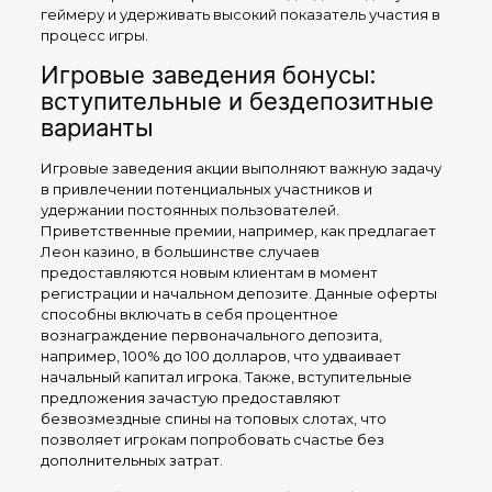
геймеру и удерживать высокий показатель участия в
процесс игры.
Игровые заведения бонусы:
вступительные и бездепозитные
варианты
Игровые заведения акции выполняют важную задачу
в привлечении потенциальных участников и
удержании постоянных пользователей.
Приветственные премии, например, как предлагает
Леон казино, в большинстве случаев
предоставляются новым клиентам в момент
регистрации и начальном депозите. Данные оферты
способны включать в себя процентное
вознаграждение первоначального депозита,
например, 100% до 100 долларов, что удваивает
начальный капитал игрока. Также, вступительные
предложения зачастую предоставляют
безвозмездные спины на топовых слотах, что
позволяет игрокам попробовать счастье без
дополнительных затрат.