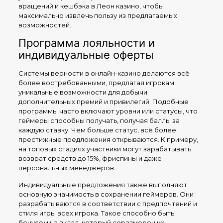
вращений и кешбэка в Леон казино, чтобы
максимально извлечь пользу из предлагаемых
возможностей.
Программа лояльности и
индивидуальные оферты
Системы верности в онлайн-казино делаются всё
более востребованными, предлагая игрокам
уникальные возможности для добычи
дополнительных премий и привилегий. Подобные
программы часто включают уровни или статусы, что
геймеры способны получать, получая баллы за
каждую ставку. Чем больше статус, всё более
престижные предложения открываются. К примеру,
на топовых стадиях участники могут зарабатывать
возврат средств до 15%, фриспины и даже
персональных менеджеров.
Индивидуальные предложения также выполняют
основную значимость в сохранении геймеров. Они
разрабатываются в соответствии с предпочтений и
стиля игры всех игрока. Такое способно быть
бонусом на вклад, который соразмерен их