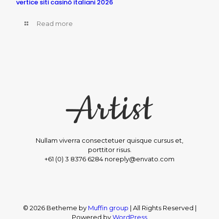
vertice siti casinò italiani 2026
Read more
Nullam viverra consectetuer quisque cursus et,
porttitor risus.
+61 (0) 3 8376 6284 noreply@envato.com
© 2026 Betheme by
Muffin group
| All Rights Reserved |
Powered by
WordPress