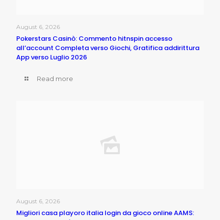
August 6, 2026
Pokerstars Casinò: Commento hitnspin accesso
all’account Completa verso Giochi, Gratifica addirittura
App verso Luglio 2026
Read more
August 6, 2026
Migliori casa playoro italia login da gioco online AAMS: