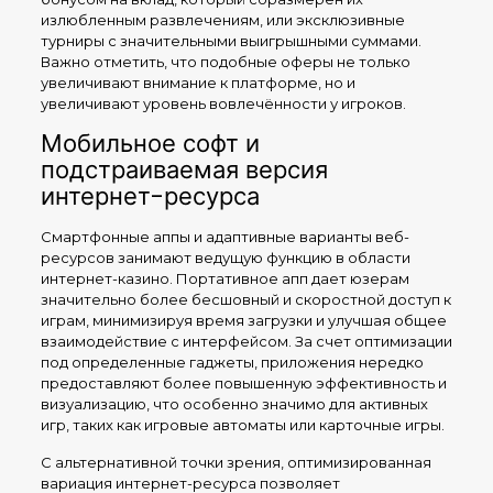
излюбленным развлечениям, или эксклюзивные
турниры с значительными выигрышными суммами.
Важно отметить, что подобные оферы не только
увеличивают внимание к платформе, но и
увеличивают уровень вовлечённости у игроков.
Мобильное софт и
подстраиваемая версия
интернет-ресурса
Смартфонные аппы и адаптивные варианты веб-
ресурсов занимают ведущую функцию в области
интернет-казино. Портативное апп дает юзерам
значительно более бесшовный и скоростной доступ к
играм, минимизируя время загрузки и улучшая общее
взаимодействие с интерфейсом. За счет оптимизации
под определенные гаджеты, приложения нередко
предоставляют более повышенную эффективность и
визуализацию, что особенно значимо для активных
игр, таких как игровые автоматы или карточные игры.
С альтернативной точки зрения, оптимизированная
вариация интернет-ресурса позволяет