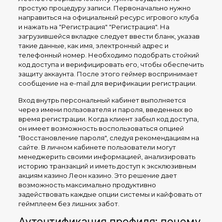
простую процедуру записи. Первоначально нужно
направиться на официальный ресурс игрового клуба
и нажать на "Регистрация" "Регистрация". На
загрузившейся вкладке следует ввести бланк, указав
такие данные, как имя, электронный адрес и
телефонный номер. Необходимо подобрать стойкий
код доступа и верифицировать его, чтобы обеспечить
защиту аккаунта. После этого геймер воспринимает
сообщение на e-mail для верификации регистрации.
Вход внутрь персональный кабинет выполняется
через имени пользователя и пароля, введенных во
время регистрации. Когда клиент забыл код доступа,
он имеет возможность воспользоваться опцией
"Восстановление пароля", следуя рекомендациям на
сайте. В личном кабинете пользователи могут
менеджерить своими информацией, анализировать
историю транзакций и иметь доступ к эксклюзивным
акциям казино Леон казино. Это решение дает
возможность максимально продуктивно
задействовать каждые опции системы и кайфовать от
геймплеем без лишних забот.
Аутентификация профиля: почему