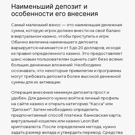
Наименьший депозит и
особенности его внесения
Самый маленький взнос — это наименьшая денежная
сумма, которую игрок должен внести на свой баланс
в виртуальном казино, чтобы приступить к игре.
Обычно величина наименьшего депозита
варьируется начинается от 5 до 20 долларов, исходя
из правил определенного казино. Это предоставляет
шанс новым пользователям оценить сайт безо всяких
больших денежных вложений. Необходимо
осознавать, что некоторые привилегии и программы
могут требовать депозита более высокой денежной
суммы для их активации.
Операция внесения минимум депозита прост и
удобен. Для данного нужно войти в личный профиль
на сайте казино и открыть категорию "Касса" или
"Депозит". Затем необходимо определить
предпочитаемый способ платежа: банковская карта,
виртуальный кошелек или казино Leon Bet
криптовалюта. После определения метода, нужно
задать размер вклада и утвердить перевод. Средства