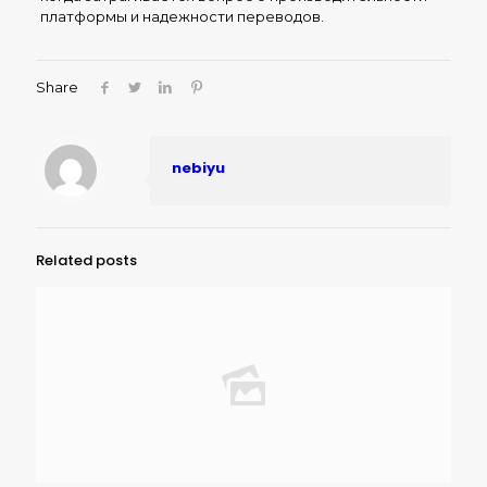
платформы и надежности переводов.
Share
nebiyu
Related posts