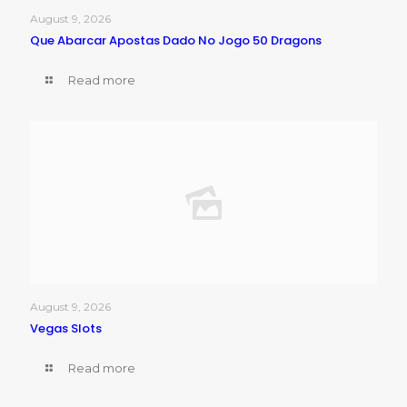
August 9, 2026
Que Abarcar Apostas Dado No Jogo 50 Dragons
Read more
August 9, 2026
Vegas Slots
Read more