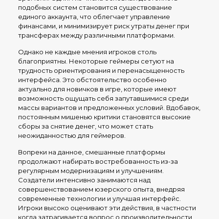
подобных систем становится существование
единого аккаунта, что облегчает управление
финансами, и минимизирует риск утраты денег при
трансферах между различными платформами.
Однако не каждые мнения игроков столь
благоприятны. Некоторые геймеры сетуют на
трудность ориентирования и перенасыщенность
интерфейса. Это обстоятельство особенно
актуально для новичков в игре, которые имеют
возможность ощущать себя запутавшимися среди
массы вариантов и предложенных условий. Вдобавок,
постоянным мишенью критики становятся высокие
сборы за снятие денег, что может стать
неожиданностью для геймеров.
Вопреки на данное, смешанные платформы
продолжают набирать востребованность из-за
регулярным модернизациям и улучшениям.
Создатели интенсивно занимаются над
совершенствованием юзерского опыта, внедряя
современные технологии и улучшая интерфейс.
Игроки высоко оценивают эти действия, в частности
когда затрагивается вопрос о производительности