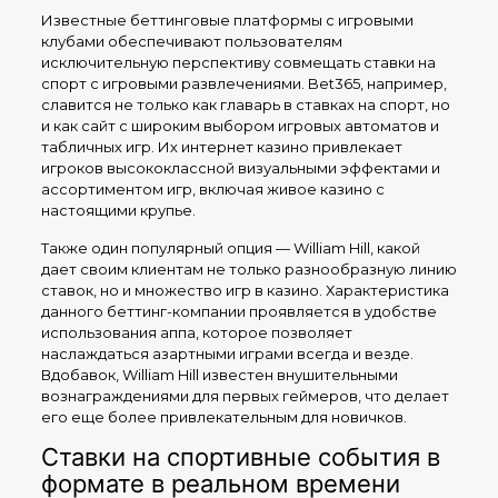
Известные беттинговые платформы с игровыми
клубами обеспечивают пользователям
исключительную перспективу совмещать ставки на
спорт с игровыми развлечениями. Bet365, например,
славится не только как главарь в ставках на спорт, но
и как сайт с широким выбором игровых автоматов и
табличных игр. Их интернет казино привлекает
игроков высококлассной визуальными эффектами и
ассортиментом игр, включая живое казино с
настоящими крупье.
Также один популярный опция — William Hill, какой
дает своим клиентам не только разнообразную линию
ставок, но и множество игр в казино. Характеристика
данного беттинг-компании проявляется в удобстве
использования аппа, которое позволяет
наслаждаться азартными играми всегда и везде.
Вдобавок, William Hill известен внушительными
вознаграждениями для первых геймеров, что делает
его еще более привлекательным для новичков.
Ставки на спортивные события в
формате в реальном времени