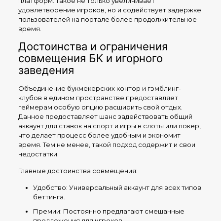
платформ. Такое не только увеличивает
удовлетворение игроков, но и содействует задержке
пользователей на портале более продолжительное
время.
Достоинства и ограничения
совмещения БК и игорного
заведения
Объединение букмекерских контор и гэмблинг-
клубов в едином пространстве предоставляет
геймерам особую опцию расширить свой отдых.
Данное предоставляет шанс задействовать общий
аккаунт для ставок на спорт и игры в слоты или покер,
что делает процесс более удобным и экономит
время. Тем не менее, такой подход содержит и свои
недостатки.
Главные достоинства совмещения:
Удобство: Универсальный аккаунт для всех типов
беттинга.
Премии: Постоянно предлагают смешанные
предложения для игроков.