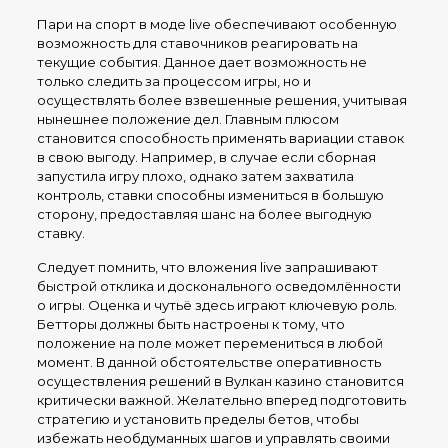
Пари на спорт в моде live обеспечивают особенную
возможность для ставочников реагировать на
текущие события. Данное дает возможность не
только следить за процессом игры, но и
осуществлять более взвешенные решения, учитывая
нынешнее положение дел. Главным плюсом
становится способность применять вариации ставок
в свою выгоду. Например, в случае если сборная
запустила игру плохо, однако затем захватила
контроль, ставки способны измениться в большую
сторону, предоставляя шанс на более выгодную
ставку.
Следует помнить, что вложения live запрашивают
быстрой отклика и досконального осведомлённости
о игры. Оценка и чутьё здесь играют ключевую роль.
Бетторы должны быть настроены к тому, что
положение на поле может перемениться в любой
момент. В данной обстоятельстве оперативность
осуществления решений в Вулкан казино становится
критически важной. Желательно вперед подготовить
стратегию и установить пределы бетов, чтобы
избежать необдуманных шагов и управлять своими