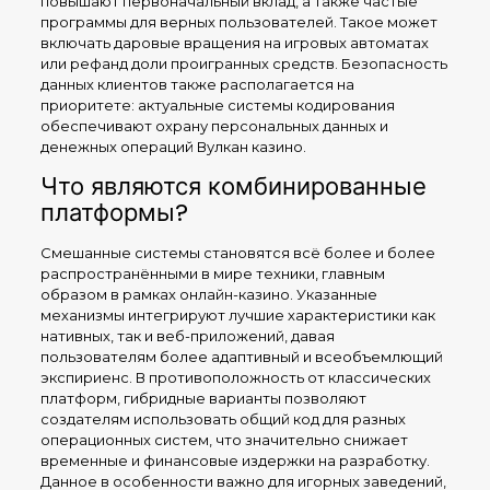
повышают первоначальный вклад, а также частые
программы для верных пользователей. Такое может
включать даровые вращения на игровых автоматах
или рефанд доли проигранных средств. Безопасность
данных клиентов также располагается на
приоритете: актуальные системы кодирования
обеспечивают охрану персональных данных и
денежных операций Вулкан казино.
Что являются комбинированные
платформы?
Смешанные системы становятся всё более и более
распространёнными в мире техники, главным
образом в рамках онлайн-казино. Указанные
механизмы интегрируют лучшие характеристики как
нативных, так и веб-приложений, давая
пользователям более адаптивный и всеобъемлющий
экспириенс. В противоположность от классических
платформ, гибридные варианты позволяют
создателям использовать общий код для разных
операционных систем, что значительно снижает
временные и финансовые издержки на разработку.
Данное в особенности важно для игорных заведений,