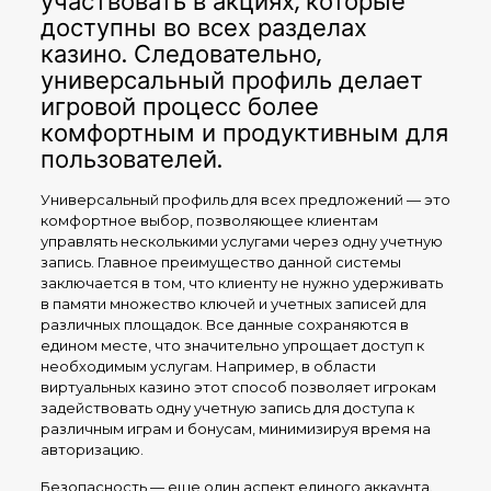
участвовать в акциях, которые
доступны во всех разделах
казино. Следовательно,
универсальный профиль делает
игровой процесс более
комфортным и продуктивным для
пользователей.
Универсальный профиль для всех предложений — это
комфортное выбор, позволяющее клиентам
управлять несколькими услугами через одну учетную
запись. Главное преимущество данной системы
заключается в том, что клиенту не нужно удерживать
в памяти множество ключей и учетных записей для
различных площадок. Все данные сохраняются в
едином месте, что значительно упрощает доступ к
необходимым услугам. Например, в области
виртуальных казино этот способ позволяет игрокам
задействовать одну учетную запись для доступа к
различным играм и бонусам, минимизируя время на
авторизацию.
Безопасность — еще один аспект единого аккаунта.