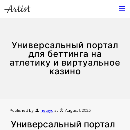
Универсальный портал
для беттинга на
атлетику и виртуальное
казино
Published by
nebiyu
at
August 1, 2025
Универсальный портал