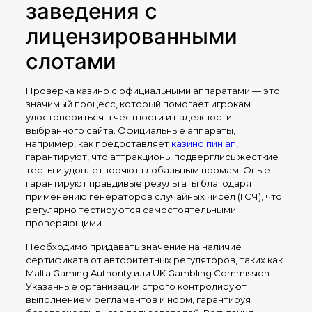
заведения с
лицензированными
слотами
Проверка казино с официальными аппаратами — это
значимый процесс, который помогает игрокам
удостовериться в честности и надежности
выбранного сайта. Официальные аппараты,
например, как предоставляет
казино пин ап
,
гарантируют, что аттракционы подверглись жесткие
тесты и удовлетворяют глобальным нормам. Оные
гарантируют правдивые результаты благодаря
применению генераторов случайных чисел (ГСЧ), что
регулярно тестируются самостоятельными
проверяющими.
Необходимо придавать значение на наличие
сертификата от авторитетных регуляторов, таких как
Malta Gaming Authority или UK Gambling Commission.
Указанные организации строго контролируют
выполнением регламентов и норм, гарантируя