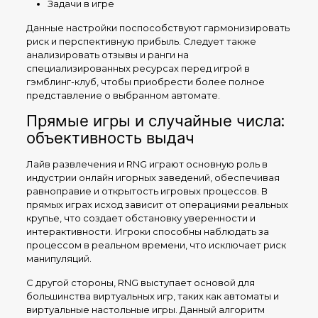
Задачи в игре
Данные настройки поспособствуют гармонизировать
риск и перспективную прибыль. Следует также
анализировать отзывы и ранги на
специализированных ресурсах перед игрой в
гэмблинг-клуб, чтобы приобрести более полное
представление о выбранном автомате.
Прямые игры и случайные числа:
объективность выдач
Лайв развлечения и RNG играют основную роль в
индустрии онлайн игорных заведений, обеспечивая
равноправие и открытость игровых процессов. В
прямых играх исход зависит от операциями реальных
крупье, что создает обстановку уверенности и
интерактивности. Игроки способны наблюдать за
процессом в реальном времени, что исключает риск
манипуляций.
С другой стороны, RNG выступает основой для
большинства виртуальных игр, таких как автоматы и
виртуальные настольные игры. Данный алгоритм