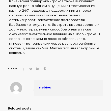
Клиентская поддержка игроков также выполняет
важную роль в общем ощущении от тестирования
казино. 24/7 поддержка поддержки пин ап через
онлайн-чат или линия может значительно
оптимизировать впечатление пользователя.
Вдобавок к этому, этого, быстрота вывода средств и
доступность различных способов оплаты также
оказывают значительное влияние на выбор игрока. В
совершенстве казино должно обеспечивать
мгновенные транзакции через распространённые
системы, такие как Visa, MasterCard или электронные
кошельки.
Share
nebiyu
Related posts