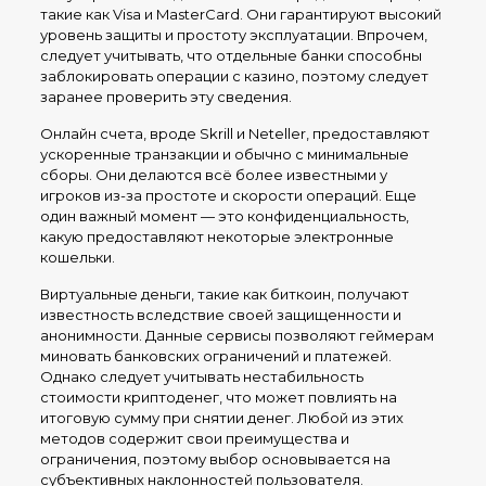
такие как Visa и MasterCard. Они гарантируют высокий
уровень защиты и простоту эксплуатации. Впрочем,
следует учитывать, что отдельные банки способны
заблокировать операции с казино, поэтому следует
заранее проверить эту сведения.
Онлайн счета, вроде Skrill и Neteller, предоставляют
ускоренные транзакции и обычно с минимальные
сборы. Они делаются всё более известными у
игроков из-за простоте и скорости операций. Еще
один важный момент — это конфиденциальность,
какую предоставляют некоторые электронные
кошельки.
Виртуальные деньги, такие как биткоин, получают
известность вследствие своей защищенности и
анонимности. Данные сервисы позволяют геймерам
миновать банковских ограничений и платежей.
Однако следует учитывать нестабильность
стоимости криптоденег, что может повлиять на
итоговую сумму при снятии денег. Любой из этих
методов содержит свои преимущества и
ограничения, поэтому выбор основывается на
субъективных наклонностей пользователя.