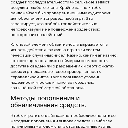
создаёт последовательности чисел, какие задают
результат любого этапа. Крайне важно, чтобы
рандомайзер был проверен внешними аудиторами
для обеспечения справедливой игры. Это
гарантирует, что любой итог действительно
непредсказуем и не подвержен воздействию
посторонних воздействий.
Ключевой элемент объективности выражается в
ясности действия как живых игр, так и систем
генерации случайных чисел. Казино, как пин ап казино,
которые предоставляют геймерам возможность
доступа к сведениям о разрешениях и сертификатах
своих игр, показывают свою приверженность
справедливой игре. Такое повышает уровень
надёжности игроков и помогает созданию
защищённой геймерской обстановки.
Методы пополнения и
обналичивания средств.
Чтобы играть в онлайн казино, необходимо понять со
методами пополнения и вывода средств. Наиболее
популярным методом считаются кредитные карты,