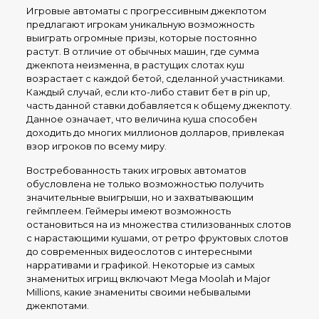
Игровые автоматы с прогрессивным джекпотом
предлагают игрокам уникальную возможность
выиграть огромные призы, которые постоянно
растут. В отличие от обычных машин, где сумма
джекпота неизменна, в растущих слотах куш
возрастает с каждой бетой, сделанной участниками.
Каждый случай, если кто-либо ставит бет в pin up,
часть данной ставки добавляется к общему джекпоту.
Данное означает, что величина куша способен
доходить до многих миллионов долларов, привлекая
взор игроков по всему миру.
Востребованность таких игровых автоматов
обусловлена не только возможностью получить
значительные выигрыши, но и захватывающим
геймплеем. Геймеры имеют возможность
остановиться на из множества стилизованных слотов
с нарастающими кушами, от ретро фруктовых слотов
до современных видеослотов с интересными
нарративами и графикой. Некоторые из самых
знаменитых игрищ включают Mega Moolah и Major
Millions, какие знамениты своими небывалыми
джекпотами.