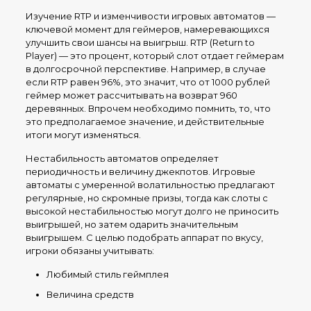
Изучение RTP и изменчивости игровых автоматов —
ключевой момент для геймеров, намеревающихся
улучшить свои шансы на выигрыш. RTP (Return to
Player) — это процент, который слот отдает геймерам
в долгосрочной перспективе. Например, в случае
если RTP равен 96%, это значит, что от 1000 рублей
геймер может рассчитывать на возврат 960
деревянных. Впрочем необходимо помнить, то, что
это предполагаемое значение, и действительные
итоги могут изменяться.
Нестабильность автоматов определяет
периодичность и величину джекпотов. Игровые
автоматы с умеренной волатильностью предлагают
регулярные, но скромные призы, тогда как слоты с
высокой нестабильностью могут долго не приносить
выигрышей, но затем одарить значительным
выигрышем. С целью подобрать аппарат по вкусу,
игроки обязаны учитывать:
Любимый стиль геймплея
Величина средств