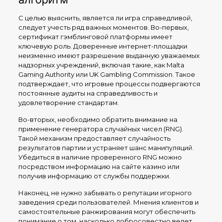
С целью выяснить, является ли игра справедливой,
следует учесть ряд важных моментов. Во-первых,
сертификат гэмблинговой платформы имеет
ключевую роль. Доверенные интернет-площадки
неизменно имеют разрешение выданную уважаемых
надзорных учреждений, включая такие, как Malta
Gaming Authority или UK Gambling Commission. Такое
подтверждает, что игровые процессы подвергаются
постоянные аудиты на справедливость и
удовлетворение стандартам.
Во-вторых, необходимо обратить внимание на
применение генератора случайных чисел (RNG).
Такой механизм предоставляет случайность
результатов партии и устраняет шанс манипуляций.
Убедиться в наличие проверенного RNG можно
посредством информацию на сайте казино или
получив информацию от службы поддержки.
Наконец, не нужно забывать о репутации игорного
заведения среди пользователей. Мнения клиентов и
самостоятельные ранжирования могут обеспечить
понимание о том, насколько добросовестно ведет