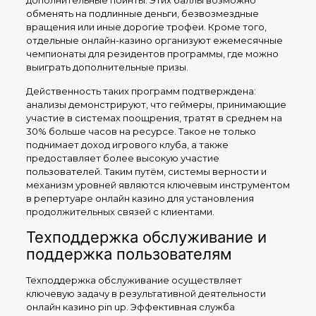
дополнительные поинты. Этих баллы возможно
обменять на подлинные деньги, безвозмездные
вращения или иные дорогие трофеи. Кроме того,
отдельные онлайн-казино организуют ежемесячные
чемпионаты для резидентов программы, где можно
выиграть дополнительные призы.
Действенность таких программ подтверждена:
анализы демонстрируют, что геймеры, принимающие
участие в системах поощрения, тратят в среднем на
30% больше часов на ресурсе. Такое не только
поднимает доход игрового клуба, а также
предоставляет более высокую участие
пользователей. Таким путём, системы верности и
механизм уровней являются ключевым инструментом
в репертуаре онлайн казино для установления
продолжительных связей с клиентами.
Техподдержка обслуживание и
поддержка пользователям
Техподдержка обслуживание осуществляет
ключевую задачу в результативной деятельности
онлайн казино pin up. Эффективная служба