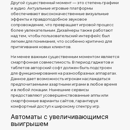
Другой существенный момент — это степень графики
и аудио. Актуальные игровые платформы
обеспечивают высококачественные визуальные
эффекты и правдоподобное звуковое
сопровождение, что превращает игровой процесс
более увлекательным. Дизайнеры также работают
над тем, чтобы пользовательский интерфейс был
легким для понимания, что особенно критично для
притягивания новых клиентов.
Ни менее важным существенным моментом является
смартфонная совместимость. В период гаджетов и
таблетов авторский софт должен быть подстроен
для функционирования на разнообразных аппаратах.
Данное дает возможность игрокам наслаждаться
предпочитаемыми азартными играми в любое время
и в любой локации. Нынешние сервисы
предоставляют усовершенствованные аппы или
смартфонные варианты сайтов, гарантируя
комфортный доступ к широкому спектру игр.
Автоматы с увеличивающимся
выигрышем