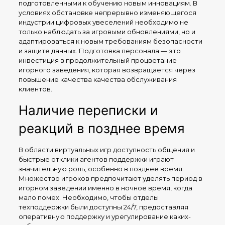
подготовленными к обучению новым инновациям. В
условиях обстановке непрерывно изменяющегося
индустрии цифровых увеселений необходимо не
только наблюдать за игровыми обновлениями, но и
адаптироваться к новым требованиям безопасности
и защите данных. Подготовка персонала — это
инвестиция в продолжительный процветание
игорного заведения, которая возвращается через
повышение качества качества обслуживания
клиентов.
Наличие переписки и
реакций в позднее время
В области виртуальных игр доступность общения и
быстрые отклики агентов поддержки играют
значительную роль, особенно в позднее время.
Множество игроков предпочитают уделять период в
игорном заведении именно в ночное время, когда
мало помех. Необходимо, чтобы отделы
техподдержки были доступны 24/7, предоставляя
оперативную поддержку и урегулирование каких-