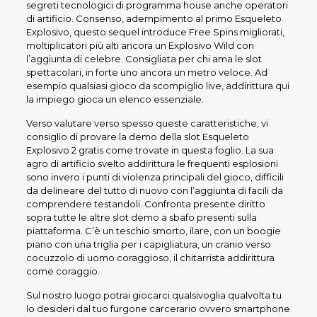
segreti tecnologici di programma house anche operatori
di artificio. Consenso, adempimento al primo Esqueleto
Explosivo, questo sequel introduce Free Spins migliorati,
moltiplicatori più alti ancora un Explosivo Wild con
l’aggiunta di celebre. Consigliata per chi ama le slot
spettacolari, in forte uno ancora un metro veloce. Ad
esempio qualsiasi gioco da scompiglio live, addirittura qui
la impiego gioca un elenco essenziale.
Verso valutare verso spesso queste caratteristiche, vi
consiglio di provare la demo della slot Esqueleto
Explosivo 2 gratis come trovate in questa foglio. La sua
agro di artificio svelto addirittura le frequenti esplosioni
sono invero i punti di violenza principali del gioco, difficili
da delineare del tutto di nuovo con l’aggiunta di facili da
comprendere testandoli. Confronta presente diritto
sopra tutte le altre slot demo a sbafo presenti sulla
piattaforma. C’è un teschio smorto, ilare, con un boogie
piano con una triglia per i capigliatura, un cranio verso
cocuzzolo di uomo coraggioso, il chitarrista addirittura
come coraggio.
Sul nostro luogo potrai giocarci qualsivoglia qualvolta tu
lo desideri dal tuo furgone carcerario ovvero smartphone