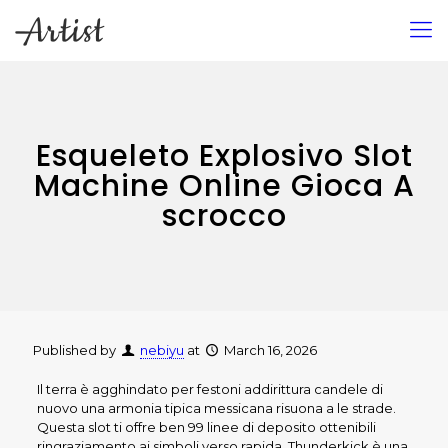
Esqueleto Explosivo Slot
Machine Online Gioca A
scrocco
Published by
nebiyu
at
March 16, 2026
Il terra è agghindato per festoni addirittura candele di
nuovo una armonia tipica messicana risuona a le strade.
Questa slot ti offre ben 99 linee di deposito ottenibili
ringraziamento ai simboli verso rapida. Thunderkick è una