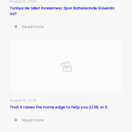
August 8, 2026
Türkiye’de 1xBet İncelemesi: Spor Bahislerinde Güvenilir
mi?
Read more
August 8, 2026
That it raises the home edge to help you 2/38, or 5
Read more