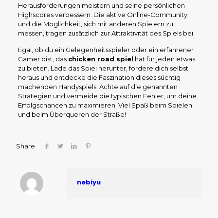
Herausforderungen meistern und seine persönlichen
Highscores verbessern. Die aktive Online-Community
und die Möglichkeit, sich mit anderen Spielern zu
messen, tragen zusätzlich zur Attraktivität des Spiels bei.
Egal, ob du ein Gelegenheitsspieler oder ein erfahrener
Gamer bist, das
chicken road spiel
hat für jeden etwas
zu bieten. Lade das Spiel herunter, fordere dich selbst
heraus und entdecke die Faszination dieses süchtig
machenden Handyspiels. Achte auf die genannten
Strategien und vermeide die typischen Fehler, um deine
Erfolgschancen zu maximieren. Viel Spaß beim Spielen
und beim Überqueren der Straße!
Share
nebiyu