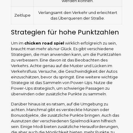
werden können.
Verlangsamt den Verkehr und erleichtert
Zeitlupe
das Überqueren der Straße.
Strategien für hohe Punktzahlen
Um im
chicken road spiel
wirklich erfolgreich zu sein,
braucht man mehr als nur Glück. Es gibt verschiedene
Strategien, die man anwenden kann, um die Punktzahlen
zu verbessern. Eine davon ist das Beobachten des
Verkehrs. Achte genau auf die Muster und Lücken im
Verkehrsfluss. Versuche, die Geschwindigkeit der Autos
einzuschätzen, bevor du springst. Eine weitere wichtige
Strategie ist das Sammeln von Power-Ups. Nutze die
Power-Ups strategisch, um schwierige Passagen zu
überwinden oder zusätzliche Punkte zu sammeln.
Darüber hinaus ist es ratsam, auf die Umgebung zu
achten. Manchmal gibt es versteckte Münzen oder
Bonusobjekte, die zusätzliche Punkte bringen. Auch das
Ausnutzen der verschiedenen Spielmodi kann hilfreich
sein. Einige Modi bieten zusätzliche Herausforderungen,
die aber auch die Möglichkeit bieten, mehr Punkte zu