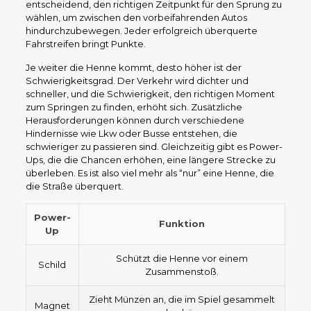
entscheidend, den richtigen Zeitpunkt für den Sprung zu
wählen, um zwischen den vorbeifahrenden Autos
hindurchzubewegen. Jeder erfolgreich überquerte
Fahrstreifen bringt Punkte.
Je weiter die Henne kommt, desto höher ist der
Schwierigkeitsgrad. Der Verkehr wird dichter und
schneller, und die Schwierigkeit, den richtigen Moment
zum Springen zu finden, erhöht sich. Zusätzliche
Herausforderungen können durch verschiedene
Hindernisse wie Lkw oder Busse entstehen, die
schwieriger zu passieren sind. Gleichzeitig gibt es Power-
Ups, die die Chancen erhöhen, eine längere Strecke zu
überleben. Es ist also viel mehr als “nur” eine Henne, die
die Straße überquert.
Power-
Funktion
Up
Schützt die Henne vor einem
Schild
Zusammenstoß.
Zieht Münzen an, die im Spiel gesammelt
Magnet