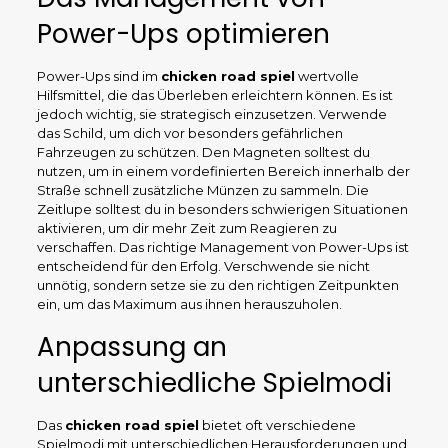
Power-Ups optimieren
Power-Ups sind im
chicken road spiel
wertvolle
Hilfsmittel, die das Überleben erleichtern können. Es ist
jedoch wichtig, sie strategisch einzusetzen. Verwende
das Schild, um dich vor besonders gefährlichen
Fahrzeugen zu schützen. Den Magneten solltest du
nutzen, um in einem vordefinierten Bereich innerhalb der
Straße schnell zusätzliche Münzen zu sammeln. Die
Zeitlupe solltest du in besonders schwierigen Situationen
aktivieren, um dir mehr Zeit zum Reagieren zu
verschaffen. Das richtige Management von Power-Ups ist
entscheidend für den Erfolg. Verschwende sie nicht
unnötig, sondern setze sie zu den richtigen Zeitpunkten
ein, um das Maximum aus ihnen herauszuholen.
Anpassung an
unterschiedliche Spielmodi
Das
chicken road spiel
bietet oft verschiedene
Spielmodi mit unterschiedlichen Herausforderungen und