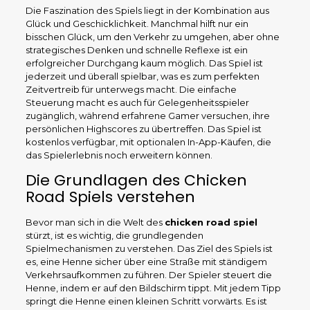
Die Faszination des Spiels liegt in der Kombination aus
Glück und Geschicklichkeit. Manchmal hilft nur ein
bisschen Glück, um den Verkehr zu umgehen, aber ohne
strategisches Denken und schnelle Reflexe ist ein
erfolgreicher Durchgang kaum möglich. Das Spiel ist
jederzeit und überall spielbar, was es zum perfekten
Zeitvertreib für unterwegs macht. Die einfache
Steuerung macht es auch für Gelegenheitsspieler
zugänglich, während erfahrene Gamer versuchen, ihre
persönlichen Highscores zu übertreffen. Das Spiel ist
kostenlos verfügbar, mit optionalen In-App-Käufen, die
das Spielerlebnis noch erweitern können.
Die Grundlagen des Chicken
Road Spiels verstehen
Bevor man sich in die Welt des
chicken road spiel
stürzt, ist es wichtig, die grundlegenden
Spielmechanismen zu verstehen. Das Ziel des Spiels ist
es, eine Henne sicher über eine Straße mit ständigem
Verkehrsaufkommen zu führen. Der Spieler steuert die
Henne, indem er auf den Bildschirm tippt. Mit jedem Tipp
springt die Henne einen kleinen Schritt vorwärts. Es ist