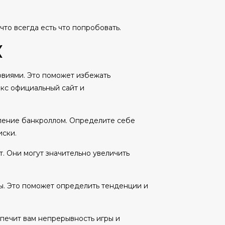
что всегда есть что попробовать.
X
овиями. Это поможет избежать
икс официальный сайт и
вление банкроллом. Определите себе
иски.
т. Они могут значительно увеличить
ры. Это поможет определить тенденции и
спечит вам непрерывность игры и