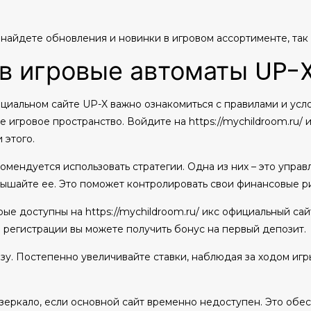
найдете обновления и новинки в игровом ассортименте, так 
 в игровые автоматы UP-
циальном сайте UP-X важно ознакомиться с правилами и усл
игровое пространство. Войдите на https://mychildroom.ru/ 
 этого.
мендуется использовать стратегии. Одна из них – это упра
вышайте ее. Это поможет контролировать свои финансовые р
е доступны на https://mychildroom.ru/ икс официальный сай
 регистрации вы можете получить бонус на первый депозит.
азу. Постепенно увеличивайте ставки, наблюдая за ходом иг
с зеркало, если основной сайт временно недоступен. Это обе