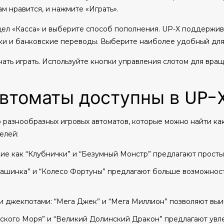
м нравится, и нажмите «Играть».
дел «Касса» и выберите способ пополнения. UP-X поддержив
ки и банковские переводы. Выберите наиболее удобный для 
ать играть. Используйте кнопки управления слотом для вращ
автоматы доступны в UP-
 разнообразных игровых автоматов, которые можно найти как 
елей:
кие как “Клубнички” и “Безумный Монстр” предлагают прост
ашинка” и “Колесо Фортуны” предлагают больше возможнос
и джекпотами: “Мега Джек” и “Мега Миллион” позволяют выи
бского Моря” и “Великий Долинский Дракон” предлагают увл