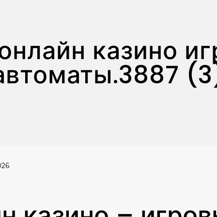
онлайн казино и
автоматы.3887 (3
026
н казино – игро