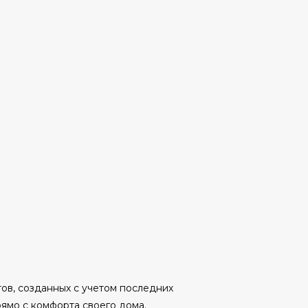
ов, созданных с учетом последних
ямо с комфорта своего дома.