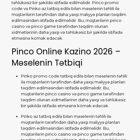
təhlükəsiz bir şəkildə istifadə edilməlidir. Pinco promo
code və Pinko az tətbiq edilə bilən məselenin təhlili ilə
müştərilərin tərəfindən daha yaxşı maliyyə planları təqdim
edilməsindən istifadə edilməlidir. Bu, müştərilərin pinco
casino və pinco game tərəfindən təqdim olunan
xidmətlərinin daha yaxşı və təhlükəsiz bir şəkildə istifadə
etməsinə kömək edəcək.
Pinco Online Kazino 2026 –
Məselenin Tətbiqi
Pinko promo code tətbiq edilə bilən məselenin təhlili
ilə müştərilərin tərəfindən daha yaxşı maliyyə planları
təqdim edilməsindən istifadə edilməlidir. Bu,
müştərilərin pinco casino və pinco game tərəfindən
təqdim olunan xidmətlərinin daha yaxşı və təhlükəsiz
bir şəkildə istifadə etməsinə kömək edəcək.
Pinko az tətbiq edilə bilən məselenin təhlili ilə
müştərilərin tərəfindən daha yaxşı maliyyə planları
təqdim edilməsindən istifadə edilməlidir. Bu,
müştərilərin pinco casino və pinco game tərəfindən