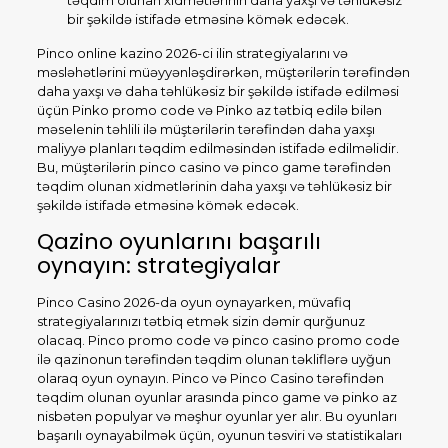
təqdim olunan xidmətlərinin daha yaxşı və təhlükəsiz
bir şəkildə istifadə etməsinə kömək edəcək.
Pinco online kazino 2026-ci ilin strategiyalarını və
məsləhətlərini müəyyənləşdirərkən, müştərilərin tərəfindən
daha yaxşı və daha təhlükəsiz bir şəkildə istifadə edilməsi
üçün Pinko promo code və Pinko az tətbiq edilə bilən
məselenin təhlili ilə müştərilərin tərəfindən daha yaxşı
maliyyə planları təqdim edilməsindən istifadə edilməlidir.
Bu, müştərilərin pinco casino və pinco game tərəfindən
təqdim olunan xidmətlərinin daha yaxşı və təhlükəsiz bir
şəkildə istifadə etməsinə kömək edəcək.
Qazino oyunlarını başarılı
oynayın: strategiyalar
Pinco Casino 2026-da oyun oynayarken, müvafiq
strategiyalarınızı tətbiq etmək sizin dəmir qurğunuz
olacaq. Pinco promo code və pinco casino promo code
ilə qazinonun tərəfindən təqdim olunan təkliflərə uyğun
olaraq oyun oynayın. Pinco və Pinco Casino tərəfindən
təqdim olunan oyunlar arasında pinco game və pinko az
nisbətən populyar və məşhur oyunlar yer alır. Bu oyunları
başarılı oynayabilmək üçün, oyunun təsviri və statistikaları