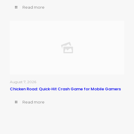
Read more
August 7, 2026
Chicken Road: Quick‑Hit Crash Game for Mobile Gamers
Read more