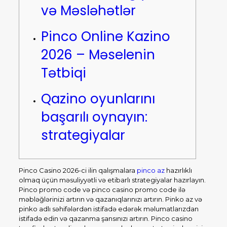
və Məsləhətlər
Pinco Online Kazino
2026 – Məselenin
Tətbiqi
Qazino oyunlarını
başarılı oynayın:
strategiyalar
Pinco Casino 2026-ci ilin qalışmalara
pinco az
hazırlıklı
olmaq üçün məsuliyyətli və etibarlı strategiyalar hazırlayın.
Pinco promo code və pinco casino promo code ilə
məbləğlərinizi artırın və qazanıqlarınızı artırın. Pinko az və
pinko adlı səhifələrdən istifadə edərək məlumatlarızdan
istifadə edin və qazanma şansınızı artırın. Pinco casino