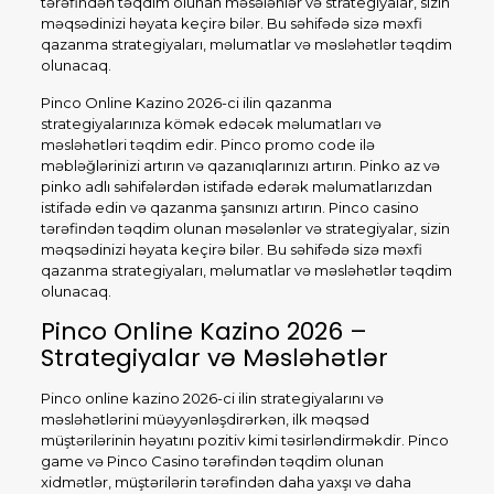
tərəfindən təqdim olunan məsələnlər və strategiyalar, sizin
məqsədinizi həyata keçirə bilər. Bu səhifədə sizə məxfi
qazanma strategiyaları, məlumatlar və məsləhətlər təqdim
olunacaq.
Pinco Online Kazino 2026-ci ilin qazanma
strategiyalarınıza kömək edəcək məlumatları və
məsləhətləri təqdim edir. Pinco promo code ilə
məbləğlərinizi artırın və qazanıqlarınızı artırın. Pinko az və
pinko adlı səhifələrdən istifadə edərək məlumatlarızdan
istifadə edin və qazanma şansınızı artırın. Pinco casino
tərəfindən təqdim olunan məsələnlər və strategiyalar, sizin
məqsədinizi həyata keçirə bilər. Bu səhifədə sizə məxfi
qazanma strategiyaları, məlumatlar və məsləhətlər təqdim
olunacaq.
Pinco Online Kazino 2026 –
Strategiyalar və Məsləhətlər
Pinco online kazino 2026-ci ilin strategiyalarını və
məsləhətlərini müəyyənləşdirərkən, ilk məqsəd
müştərilərinin həyatını pozitiv kimi təsirləndirməkdir. Pinco
game və Pinco Casino tərəfindən təqdim olunan
xidmətlər, müştərilərin tərəfindən daha yaxşı və daha