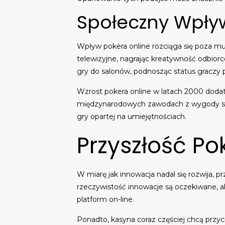
Społeczny Wpły
Wpływ pokera online rozciąga się poza mur
telewizyjne, nagrając kreatywność odbiorc
gry do salonów, podnosząc status graczy 
Wzrost pokera online w latach 2000 doda
międzynarodowych zawodach z wygody swoi
gry opartej na umiejętnościach.
Przyszłość P
W miarę jak innowacja nadal się rozwija, 
rzeczywistość innowacje są oczekiwane, ab
platform on-line.
Ponadto, kasyna coraz częściej chcą przy