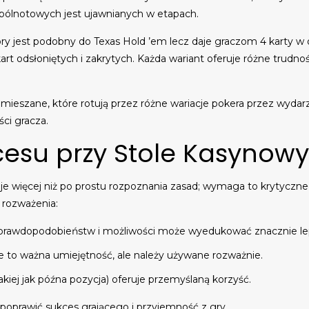
spólnotowych jest ujawnianych w etapach.
ry jest podobny do Texas Hold ’em lecz daje graczom 4 karty w
t odsłoniętych i zakrytych. Każda wariant oferuje różne trudność
 mieszane, które rotują przez różne wariacje pokera przez wydar
ci gracza.
cesu przy Stole Kasynow
więcej niż po prostu rozpoznania zasad; wymaga to krytyczneg
 rozważenia:
rawdopodobieństw i możliwości może wyedukować znacznie lep
e to ważna umiejętność, ale należy używane rozważnie.
takiej jak późna pozycja) oferuje przemyślaną korzyść.
oprawić sukces grającego i przyjemność z gry.