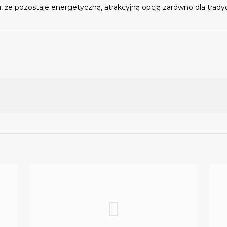
 pozostaje energetyczną, atrakcyjną opcją zarówno dla tradycjo