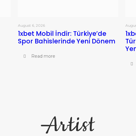
August 6, 2026
Augus
1xbet Mobil İndir: Türkiye’de
1xb
Spor Bahislerinde Yeni Dönem
Tür
Yen
Read more