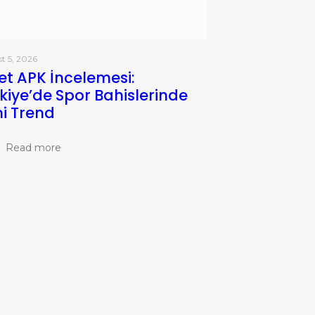
t 5, 2026
et APK İncelemesi:
kiye’de Spor Bahislerinde
i Trend
Read more