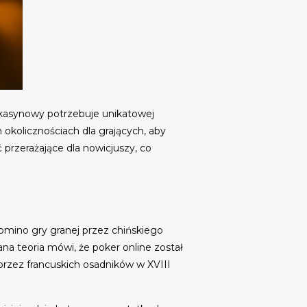
 kasynowy potrzebuje unikatowej
 okolicznościach dla grających, aby
przerażające dla nowicjuszy, co
omino gry granej przez chińskiego
ana teoria mówi, że poker online został
przez francuskich osadników w XVIII