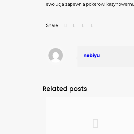
ewolucja zapewnia pokerowi kasynowemu, że
Share
nebiyu
Related posts