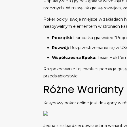
Popularyzacja gry nastąpiła w wczesnym X
rzecznych. W miarę jak gra się rozwijała, za
Poker odkrył swoje miejsce w zakładach 
niezbywalnym elementem w stronach kasyn
Początki:
Francuska gra wideo “Poqu
Rozwój:
Rozprzestrzenianie się w USA 
Współczesna Epoka:
Texas Hold ’em
Rozpoznawanie tej ewolucji pomaga grając
przedsiębiorstwie.
Różne Warianty
Kasynowy poker online jest dostępny w róż
Jedna z najbardziej powszechna wariant w 