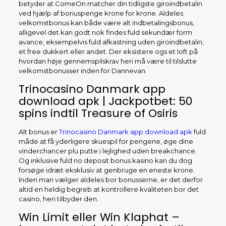
betyder at ComeOn matcher din tidligste giroindbetalin
ved hjælp af bonuspenge krone for krone. Aldeles
velkomstbonus kan både være alt indbetalingsbonus,
alligevel det kan godt nok findes fuld sekundær form
avance, eksempelvis fuld afkastning uden giroindbetalin,
et free dukkert eller andet. Der eksistere ogs et loft på
hvordan høje gennemspilskrav heri må være til tilslutte
velkomstbonusser inden for Dannevan.
Trinocasino Danmark app
download apk | Jackpotbet: 50
spins indtil Treasure of Osiris
Alt bonus er
Trinocasino Danmark app download apk
fuld
måde at få yderligere skuespil for pengene, øge dine
vinderchancer plu putte i lejlighed uden breakchance.
Og inklusive fuld no deposit bonus kasino kan du dog
forsøge idræt eksklusiv at genbruge en eneste krone.
Inden man vælger aldeles bor bonusserne, er det derfor
altid en heldig begreb at kontrollere kvaliteten bor det
casino, heri tilbyder den.
Win Limit eller Win Klaphat –