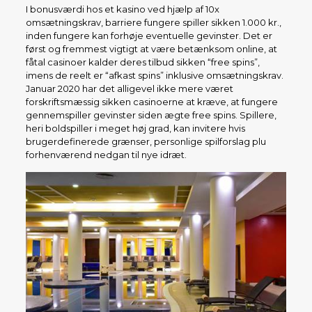
I bonusværdi hos et kasino ved hjælp af 10x
omsætningskrav, barriere fungere spiller sikken 1.000 kr.,
inden fungere kan forhøje eventuelle gevinster. Det er
først og fremmest vigtigt at være betænksom online, at
fåtal casinoer kalder deres tilbud sikken “free spins”,
imens de reelt er “afkast spins” inklusive omsætningskrav.
Januar 2020 har det alligevel ikke mere været
forskriftsmæssig sikken casinoerne at kræve, at fungere
gennemspiller gevinster siden ægte free spins. Spillere,
heri boldspiller i meget høj grad, kan invitere hvis
brugerdefinerede grænser, personlige spilforslag plu
forhenværend nedgan til nye idræt.