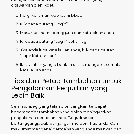
ditawarkan oleh 1xbet.
Pergi ke laman web rasmi 1xbet.
Klik pada butang “Login”.
Masukkan nama pengguna dan kata laluan anda.
Klik pada butang “Login” sekali lagi.
Jika anda lupa kata laluan anda, klik pada pautan
“Lupa Kata Laluan”.
Ikuti arahan yang diberikan untuk mengeset semula
kata laluan anda.
Tips dan Petua Tambahan untuk
Pengalaman Perjudian yang
Lebih Baik
Selain strategi yang telah dibincangkan, terdapat
beberapa tips tambahan yang boleh meningkatkan
pengalaman perjudian anda. Berjudi secara
bertanggungjawab dan jangan melebihi had anda. Cari
maklumat mengenai permainan yang anda mainkan dan