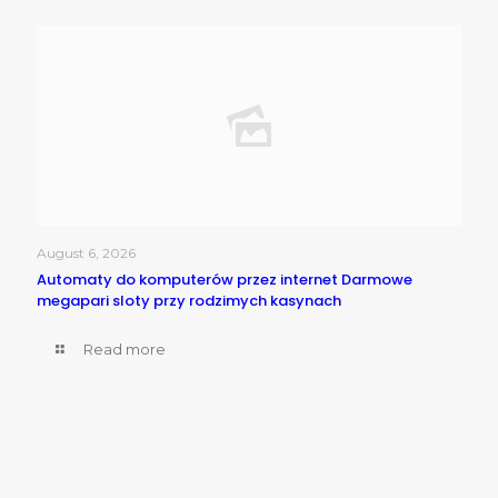
August 6, 2026
Automaty do komputerów przez internet Darmowe
megapari sloty przy rodzimych kasynach
Read more