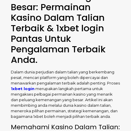
Besar: Permainan
Kasino Dalam Talian
Terbaik & 1xbet login
Pantas Untuk
Pengalaman Terbaik
Anda.
Dalam dunia perjudian dalam talian yang berkembang
pesat, mencari platform yang boleh dipercayai dan
menawarkan pengalaman terbaik adalah penting. Proses
1xbet login
merupakan langkah pertama untuk
mengakses pelbagai permainan kasino yang menarik
dan peluang kemenangan yang besar. Artikel ini akan
membimbing anda melalui dunia kasino dalam talian,
meneroka pilihan permainan, strategi kemenangan, dan
bagaimana 1xbet boleh menjadi pilihan terbaik anda.
Memahami Kasino Dalam Talian: