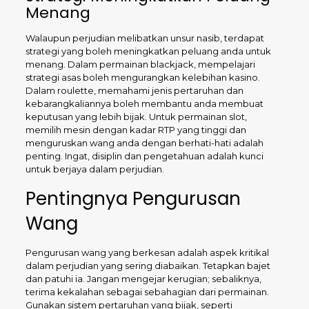
Menang
Walaupun perjudian melibatkan unsur nasib, terdapat
strategi yang boleh meningkatkan peluang anda untuk
menang. Dalam permainan blackjack, mempelajari
strategi asas boleh mengurangkan kelebihan kasino.
Dalam roulette, memahami jenis pertaruhan dan
kebarangkaliannya boleh membantu anda membuat
keputusan yang lebih bijak. Untuk permainan slot,
memilih mesin dengan kadar RTP yang tinggi dan
menguruskan wang anda dengan berhati-hati adalah
penting. Ingat, disiplin dan pengetahuan adalah kunci
untuk berjaya dalam perjudian.
Pentingnya Pengurusan
Wang
Pengurusan wang yang berkesan adalah aspek kritikal
dalam perjudian yang sering diabaikan. Tetapkan bajet
dan patuhi ia. Jangan mengejar kerugian; sebaliknya,
terima kekalahan sebagai sebahagian dari permainan.
Gunakan sistem pertaruhan yang bijak, seperti