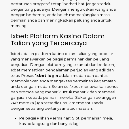
pertaruhan progresif, tetapi berhati-hati jangan terlalu
bergantung padanya. Dengan menguruskan wang anda
dengan berhemat, anda boleh memanjangkan masa
bermain anda dan meningkatkan peluang anda untuk
menang.
1xbet: Platform Kasino Dalam
Talian yang Terpercaya
1xbet adalah platform kasino dalam talian yang popular
yang menawarkan pelbagai permainan dan peluang
perjudian. Dengan platform yang selamat dan berlesen,
1xbet memastikan pengalaman perjudian yang adil dan
telus. Proses
1xbet login
adalah mudah dan pantas,
membolehkan anda mengakses permainan kegemaran
anda dengan mudah. Selain itu, 1xbet menawarkan bonus
dan promosi yang menarik untuk menarik dan memberi
ganjaran kepada pemain mereka. Sokongan pelanggan
24/7 mereka juga tersedia untuk membantu anda
dengan sebarang pertanyaan atau masalah.
Pelbagai Pilihan Permainan: Slot, permainan meja,
kasino langsung dan banyak lagi.