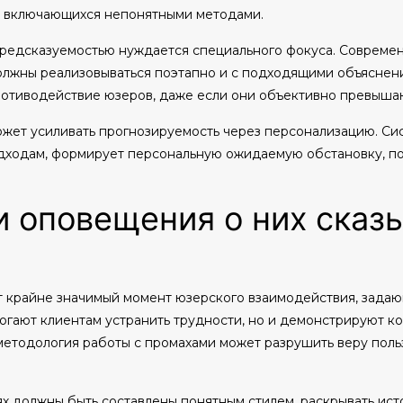
, включающихся непонятными методами.
редсказуемостью нуждается специального фокуса. Совреме
должны реализовываться поэтапно и с подходящими объясне
отиводействие юзеров, даже если они объективно превыша
ожет усиливать прогнозируемость через персонализацию. Си
подходам, формирует персональную ожидаемую обстановку, 
и оповещения о них сказ
 крайне значимый момент юзерского взаимодействия, задаю
гают клиентам устранить трудности, но и демонстрируют ко
етодология работы с промахами может разрушить веру польз
 должны быть составлены понятным стилем, раскрывать исто