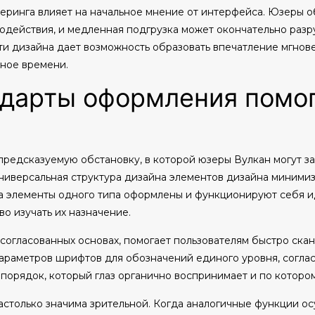
ринга влияет на начальное мнение от интерфейса. Юзеры о
одействия, и медленная подгрузка может окончательно разр
и дизайна дает возможность образовать впечатление мгнове
ное времени.
ндарты оформления помо
редсказуемую обстановку, в которой юзеры Вулкан могут з
ниверсальная структура дизайна элементов дизайна минимиз
а элементы одного типа оформлены и функционируют себя ид
о изучать их назначение.
 согласованных основах, помогает пользователям быстро ска
параметров шрифтов для обозначений единого уровня, согл
орядок, который глаз органично воспринимает и по котором
астолько значима зрительной. Когда аналогичные функции о