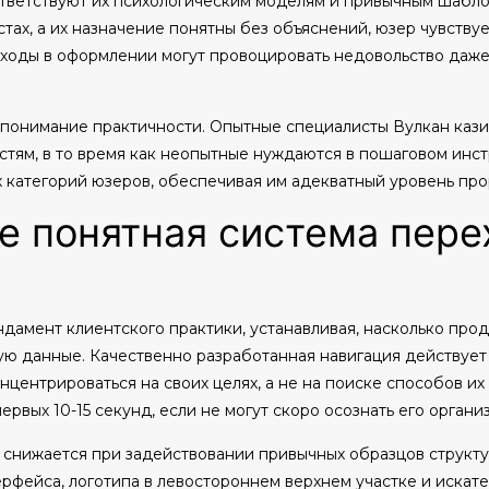
тветствуют их психологическим моделям и привычным шабл
ах, а их назначение понятны без объяснений, юзер чувству
ходы в оформлении могут провоцировать недовольство даже
 понимание практичности. Опытные специалисты Вулкан каз
ям, в то время как неопытные нуждаются в пошаговом инстр
 категорий юзеров, обеспечивая им адекватный уровень про
е понятная система пере
дамент клиентского практики, устанавливая, насколько про
ю данные. Качественно разработанная навигация действует 
нцентрироваться на своих целях, а не на поиске способов и
ервых 10-15 секунд, если не могут скоро осознать его органи
о снижается при задействовании привычных образцов струк
рфейса, логотипа в левостороннем верхнем участке и искат