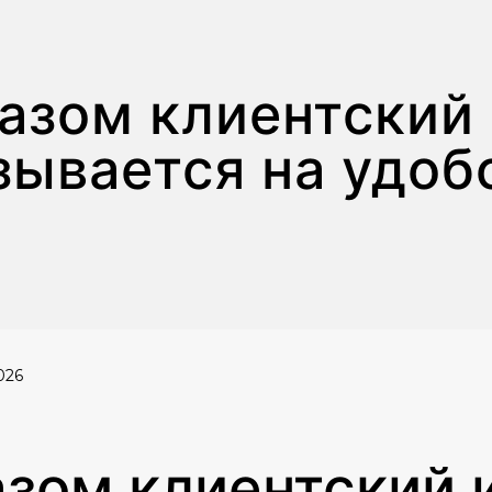
азом клиентский
зывается на удоб
026
зом клиентский 