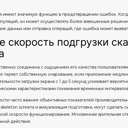
я имеют значимую функцию в предотвращении ошибок. Когд
пуляций, он может осуществлять более взвешенные решения.
ние данных или отправка операций, где ошибка может вызват
е скорость подгрузки ск
а
твенно соединена с ощущением его качества пользователям
 теряет собственную очарование, если приложение медленн
тельности загрузки экрана с 1 до 5 секунд усиливает вероят
ическими характеристиками понимания временных интервалов
сти часто важнее объективных показателей производительно
keleton screens и визуализация подготовки, могут сделать с
кой скорости функционирования. Мгновенная зрительная отв
жной действия.