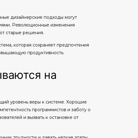
нные дизайнерские подходы могут
ниями. Революционные изменения
ют старые решения.
стема, которая сохраняет предпочтения
повышающую продуктивность
ываются на
щий уровень веры к системе. Хорошие
мпетентность программистов и заботу о
ователей и вызвать к остановке от
чник трудности и давать четкие этапы