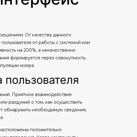
решением. От качества данного
 пользователя от работы с системой или
ивность на 200%, а некачественно
ания формируется через совокупность
ипуляции юзера.
а пользователя
аний. Приятное взаимодействие
или раздумий о том, как осуществить
ут обнаружить необходимую сведения,
а.
драсположены положительно