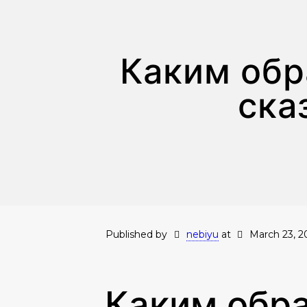
Каким обр
ска
Published by
nebiyu
at
March 23, 2
Каким обра