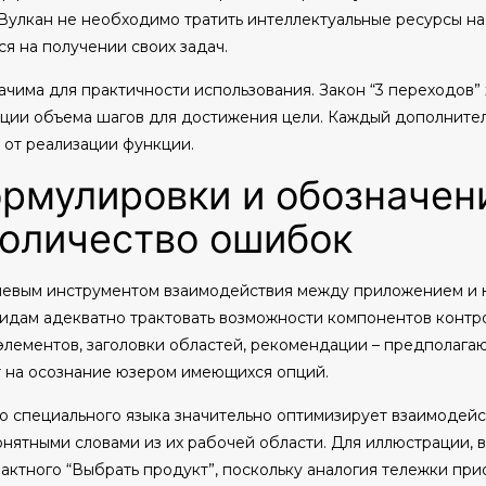
улкан не необходимо тратить интеллектуальные ресурсы на
я на получении своих задач.
ачима для практичности использования. Закон “3 переходов” 
ации объема шагов для достижения цели. Каждый дополнител
т от реализации функции.
ормулировки и обозначен
оличество ошибок
чевым инструментом взаимодействия между приложением и ю
дам адекватно трактовать возможности компонентов контро
элементов, заголовки областей, рекомендации – предполагаю
 на осознание юзером имеющихся опций.
о специального языка значительно оптимизирует взаимодейс
ятными словами из их рабочей области. Для иллюстрации, в
актного “Выбрать продукт”, поскольку аналогия тележки пр