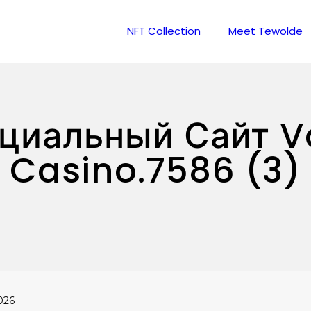
NFT Collection
Meet Tewolde
циальный Сайт 
Casino.7586 (3)
026