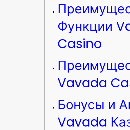
Преимущес
Функции V
Casino
Преимущес
Vavada Ca
Бонусы и А
Vavada Ка