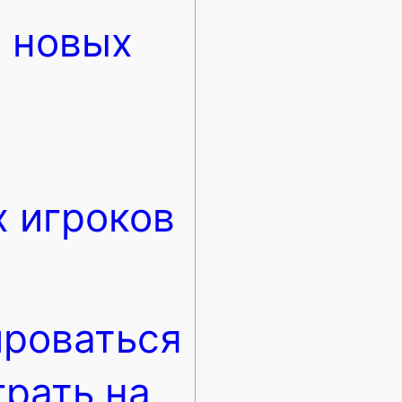
 новых
 игроков
ироваться
грать на