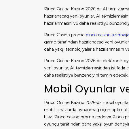
Pinco Online Kazino 2026-da AI təmizləməsin
hazırlanacaq yeni oyunlar, AI təmizləməsindən
hazırlanmasını və daha realistliyə bənzəndi
Pinco Casino promo
pinco casino azerbaij
game tərəfindən hazırlanacaq yeni oyunlar, A
daha yaxşı texnolojiyalarla hazırlanmasını v
Pinco Online Kazino 2026-da elektronik oyun
yeni oyunlar, AI təmizləməsindən istifadə edə
daha realistliyə bənzəndiyini təmin edəcək.
Mobil Oyunlar v
Pinco Online Kazino 2026-da mobil oyunlar 
mobil cihazlarda oynanmaq üçün optimallaşd
bilər. Pinco casino promo code və Pinco pr
oyunçu tərəfindən daha yaxşı oyun deneyim