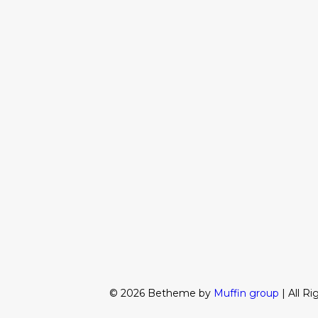
© 2026 Betheme by
Muffin group
| All R