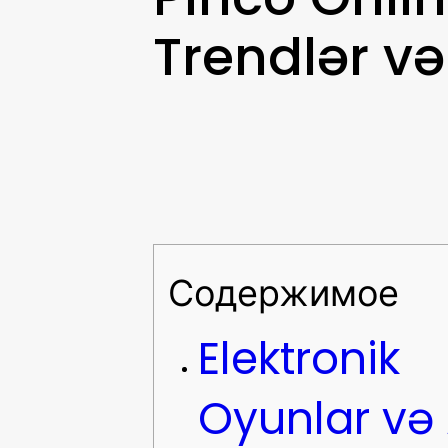
Trendlər və
Содержимое
Elektronik
Oyunlar və 