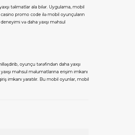
şı təlimatlar ala bilər. Uygulama, mobil
 casino promo code ilə mobil oyunçuların
n deneyimi və daha yaxşı məhsul
lləşdirib, oyunçu tərəfindən daha yaxşı
a yaxşı məhsul məlumatlarına erişim imkanı
ş imkanı yaratılır. Bu mobil oyunlar, mobil