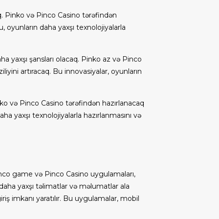
aq. Pinko və Pinco Casino tərəfindən
u, oyunların daha yaxşı texnolojiyalarla
 yaxşı şansları olacaq. Pinko az və Pinco
iyini artıracaq. Bu innovasiyalar, oyunların
inko və Pinco Casino tərəfindən hazırlanacaq
daha yaxşı texnolojiyalarla hazırlanmasını və
Pinco game və Pinco Casino uygulamaları,
daha yaxşı təlimatlar və məlumatlar ala
iş imkanı yaratılır. Bu uygulamalar, mobil