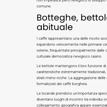
non impedisce però newgioco lo sviluppo di
comune.
Botteghe, betto
abituale
I caffè rappresentano una delle novito socia
espandono velocemente nelle primarie centri 
osterie, frequentate principalmente dalle c
culturale democratica newgioco casino.
Le bettole mantengono il loro funzione di 
caratteristiche estremamente tradizionali,
strati meno ricche. La aggregazione delle
formalizzati dei caffè borghesi.
Le locande prendono un’importanza speciale 
diventano luoghi di incontro tra individui 
collegamento geografica appare essenziale 