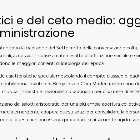
atici e del ceto medio: ag
ministrazione
antengono la tradizione del Settecento della conversazione colta,
rsonali, accessibili in base a criteri esatte di affiliazione sociale e 
dono le maggiori correnti di ideologia dell’epoca.
nde caratteristiche speciali, mescolando il compito classico di p
 nobildonna Trivulzio di Belgiojoso o Clara Maffei trasformano i lo
sti musicali, maestri e nazionalisti si radunano per discutere di est
enziano dai salotti aristocratici per una più ampia apertura coll
 media emergente adopera questi spazi per consolidare la persona
ione di questi riunioni osserva procedure scarsamente rigidi rispetto