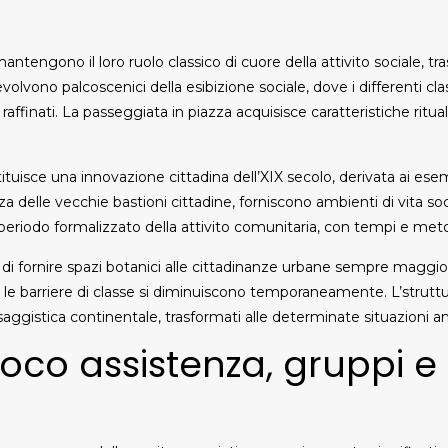
antengono il loro ruolo classico di cuore della attivito sociale, t
lvono palcoscenici della esibizione sociale, dove i differenti c
inati. La passeggiata in piazza acquisisce caratteristiche rituali
tituisce una innovazione cittadina dell’XIX secolo, derivata ai esem
a delle vecchie bastioni cittadine, forniscono ambienti di vita socia
periodo formalizzato della attivito comunitaria, con tempi e meto
 di fornire spazi botanici alle cittadinanze urbane sempre maggi
 barriere di classe si diminuiscono temporaneamente. L’struttura d
aggistica continentale, trasformati alle determinate situazioni amb
roco assistenza, gruppi e 