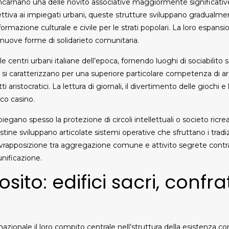
incarnano una delle novito associative maggiormente significati
lettiva ai impiegati urbani, queste strutture sviluppano gradualme
rmazione culturale e civile per le strati popolari. La loro espansi
nuove forme di solidarieto comunitaria.
elle centri urbani italiane dell’epoca, fornendo luoghi di sociabilito so
si caratterizzano per una superiore particolare competenza di a
aristocratici. La lettura di giornali, il divertimento delle giochi 
co casino.
egano spesso la protezione di circoli intellettuali o societo ricrea
tine sviluppano articolate sistemi operative che sfruttano i tradi
ovrapposizione tra aggregazione comune e attivito segrete contr
unificazione.
osito: edifici sacri, confr
azionale il loro compito centrale nell’struttura della esistenza co