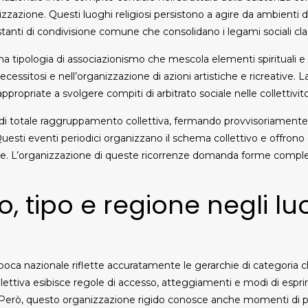
izzazione. Questi luoghi religiosi persistono a agire da ambient
stanti di condivisione comune che consolidano i legami sociali clas
na tipologia di associazionismo che mescola elementi spirituali e
essitosi e nell’organizzazione di azioni artistiche e ricreative. L
ropriate a svolgere compiti di arbitrato sociale nelle collettivito
di totale raggruppamento collettiva, fermando provvisoriamente l
esti eventi periodici organizzano il schema collettivo e offrono
minate. L’organizzazione di queste ricorrenze domanda forme compl
o, tipo e regione negli lu
’epoca nazionale riflette accuratamente le gerarchie di categoria 
ttiva esibisce regole di accesso, atteggiamenti e modi di esprime
ti. Però, questo organizzazione rigido conosce anche momenti di 