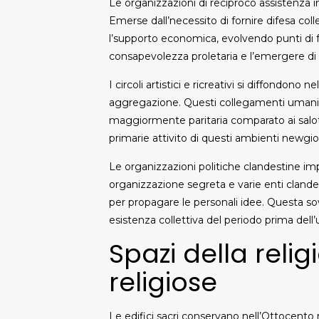
Le organizzazioni di reciproco assistenza 
Emerse dall’necessito di fornire difesa col
l’supporto economica, evolvendo punti di fo
consapevolezza proletaria e l’emergere di 
I circoli artistici e ricreativi si diffondono n
aggregazione. Questi collegamenti umani 
maggiormente paritaria comparato ai salotti 
primarie attivito di questi ambienti newgio
Le organizzazioni politiche clandestine impi
organizzazione segreta e varie enti clandes
per propagare le personali idee. Questa s
esistenza collettiva del periodo prima dell’
Spazi della religi
religiose
Le edifici sacri conservano nell’Ottocento n