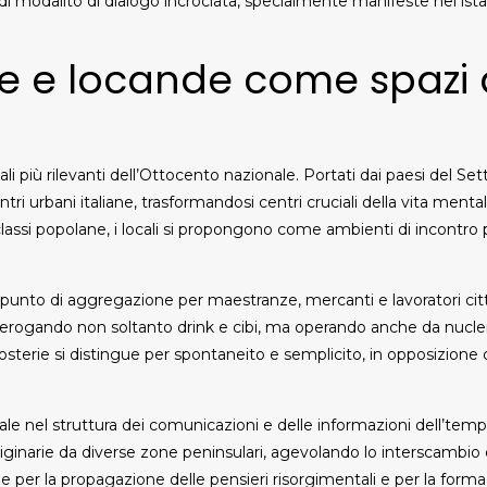
 modalito di dialogo incrociata, specialmente manifeste nei ista
le e locande come spazi d
li più rilevanti dell’Ottocento nazionale. Portati dai paesi del Set
urbani italiane, trasformandosi centri cruciali della vita mentale 
lassi popolane, i locali si propongono come ambienti di incontro 
punto di aggregazione per maestranze, mercanti e lavoratori cit
 erogando non soltanto drink e cibi, ma operando anche da nucle
 osterie si distingue per spontaneito e semplicito, in opposizio
nel struttura dei comunicazioni e delle informazioni dell’tempo. S
originarie da diverse zone peninsulari, agevolando lo interscambio 
per la propagazione delle pensieri risorgimentali e per la formaz