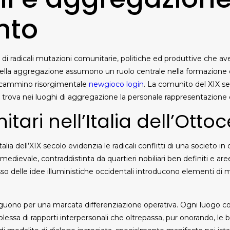
nto
di radicali mutazioni comunitarie, politiche ed produttive che av
pazi della aggregazione assumono un ruolo centrale nella formazione d
l cammino risorgimentale
newgioco login
. La comunito del XIX sec
e trova nei luoghi di aggregazione la personale rappresentazio
tari nell’Italia dell’Otto
talia dell’XIX secolo evidenzia le radicali conflitti di una societo 
edievale, contraddistinta da quartieri nobiliari ben definiti e a
nflusso delle idee illuministiche occidentali introducono elementi di
stinguono per una marcata differenziazione operativa. Ogni luogo 
sa di rapporti interpersonali che oltrepassa, pur onorando, le ba