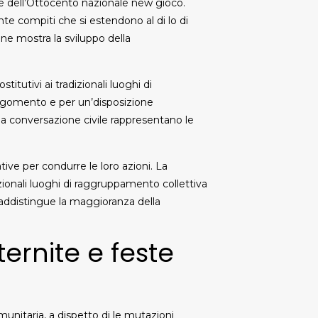
ve dell’Ottocento nazionale new gioco.
nte compiti che si estendono al di lo di
one mostra la sviluppo della
stitutivi ai tradizionali luoghi di
rgomento e per un’disposizione
e la conversazione civile rappresentano le
tive per condurre le loro azioni. La
zionali luoghi di raggruppamento collettiva
addistingue la maggioranza della
aternite e feste
munitaria, a dispetto di le mutazioni