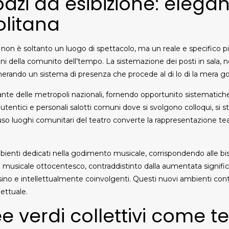
spazi da esibizione: elega
olitana
lo non è soltanto un luogo di spettacolo, ma un reale e specifico
oni della comunito dell’tempo. La sistemazione dei posti in sala, ne
enerando un sistema di presenza che procede al di lo di la mera go
nte delle metropoli nazionali, fornendo opportunito sistematiche 
o autentici e personali salotti comuni dove si svolgono colloqui, si 
so luoghi comunitari del teatro converte la rappresentazione teat
ienti dedicati nella godimento musicale, corrispondendo alle b
za musicale ottocentesco, contraddistinto dalla aumentata signif
no e intellettualmente coinvolgenti. Questi nuovi ambienti cont
ettuale.
ee verdi collettivi come te