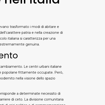
evano trasformato i modi di abitare e
ell’carattere patria e nella creazione di
olo italiana si caratterizza per una
ne estremamente genuina.
cento
in cambiamento. Le centri urbani italiane
ree popolane fittamente occupate. Però,
 modernito nella visione dello spazio
corrisponde a determinate necessito di
rriere di ceto. La divisione comunitaria