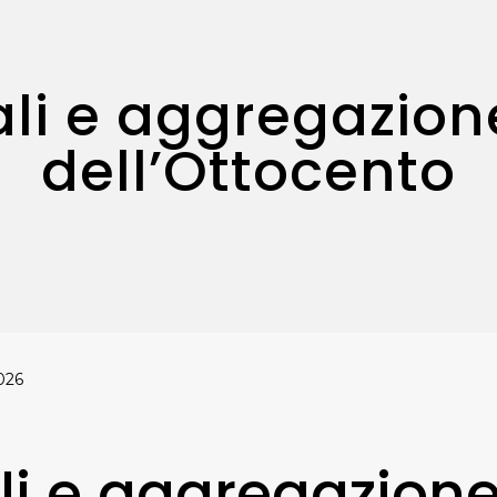
li e aggregazione
dell’Ottocento
026
li e aggregazione 