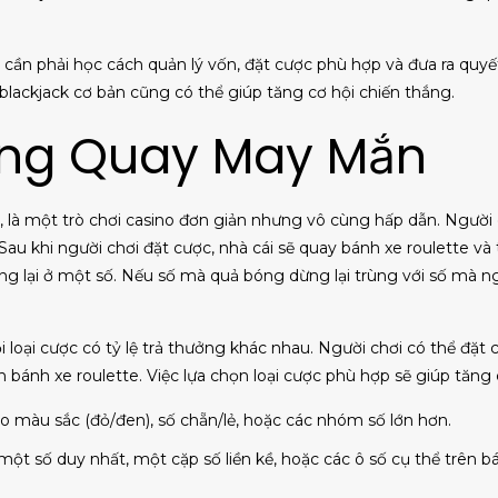
 cần phải học cách quản lý vốn, đặt cược phù hợp và đưa ra quyết
c blackjack cơ bản cũng có thể giúp tăng cơ hội chiến thắng.
òng Quay May Mắn
, là một trò chơi casino đơn giản nhưng vô cùng hấp dẫn. Người
au khi người chơi đặt cược, nhà cái sẽ quay bánh xe roulette v
g lại ở một số. Nếu số mà quả bóng dừng lại trùng với số mà ng
i loại cược có tỷ lệ trả thưởng khác nhau. Người chơi có thể đặ
bánh xe roulette. Việc lựa chọn loại cược phù hợp sẽ giúp tăng 
 màu sắc (đỏ/đen), số chẵn/lẻ, hoặc các nhóm số lớn hơn.
ột số duy nhất, một cặp số liền kề, hoặc các ô số cụ thể trên b