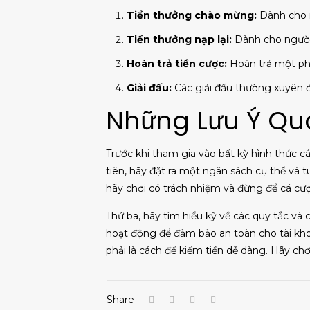
Tiền thưởng chào mừng:
Dành cho n
Tiền thưởng nạp lại:
Dành cho người 
Hoàn trả tiền cược:
Hoàn trả một phầ
Giải đấu:
Các giải đấu thường xuyên đ
Những Lưu Ý Qua
Trước khi tham gia vào bất kỳ hình thức c
tiên, hãy đặt ra một ngân sách cụ thể và 
hãy chơi có trách nhiệm và đừng để cá cư
Thứ ba, hãy tìm hiểu kỹ về các quy tắc và 
hoạt động để đảm bảo an toàn cho tài khoả
phải là cách để kiếm tiền dễ dàng. Hãy chơ
Share