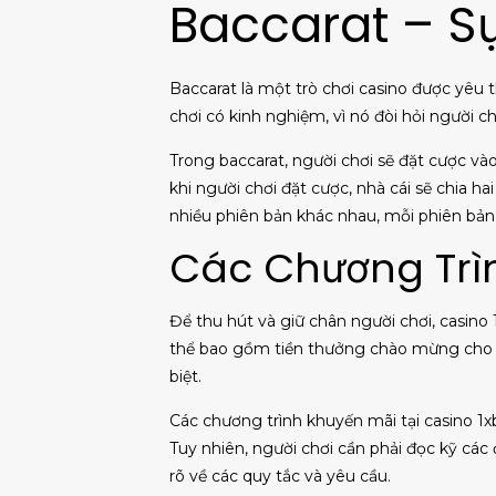
Baccarat – S
Baccarat là một trò chơi casino được yêu 
chơi có kinh nghiệm, vì nó đòi hỏi người ch
Trong baccarat, người chơi sẽ đặt cược vào
khi người chơi đặt cược, nhà cái sẽ chia h
nhiều phiên bản khác nhau, mỗi phiên bản c
Các Chương Trìn
Để thu hút và giữ chân người chơi, casin
thể bao gồm tiền thưởng chào mừng cho ngư
biệt.
Các chương trình khuyến mãi tại casino 1x
Tuy nhiên, người chơi cần phải đọc kỹ các
rõ về các quy tắc và yêu cầu.