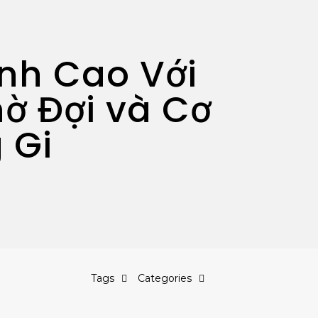
ỉnh Cao Với
ờ Đợi và Cơ
 Gi
Tags
Categories