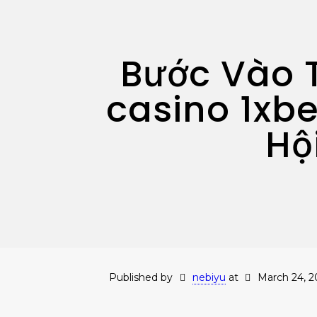
Bước Vào T
casino 1xb
Hộ
Published by
nebiyu
at
March 24, 2