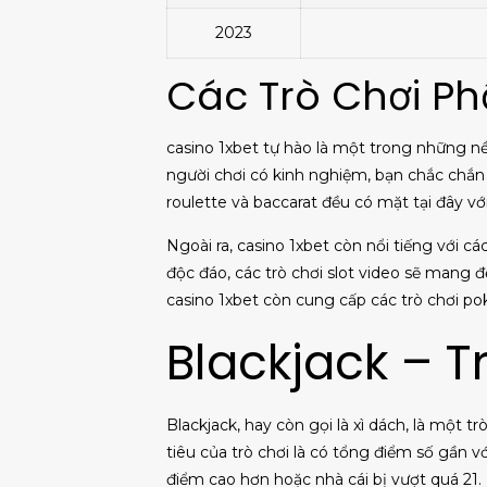
2023
Các Trò Chơi Phổ
casino 1xbet tự hào là một trong những nề
người chơi có kinh nghiệm, bạn chắc chắn s
roulette và baccarat đều có mặt tại đây v
Ngoài ra, casino 1xbet còn nổi tiếng với 
độc đáo, các trò chơi slot video sẽ mang 
casino 1xbet còn cung cấp các trò chơi pok
Blackjack – T
Blackjack, hay còn gọi là xì dách, là một 
tiêu của trò chơi là có tổng điểm số gần 
điểm cao hơn hoặc nhà cái bị vượt quá 21. 