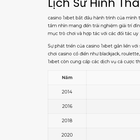
Lịch Sử Hình Thà
casino 1xbet bắt đầu hành trình của mình
tầm nhìn mang đến trải nghiệm giải trí đ
mục trò chơi và hợp tác với các đối tác uy
Sự phát triển của casino 1xbet gắn liền vớ
chơi casino cổ điển như blackjack, roulett
1xbet còn cung cấp các dịch vụ cá cược thể
Năm
2014
2016
2018
2020