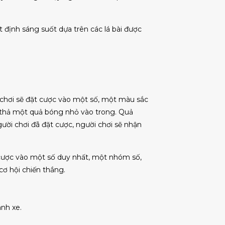
 định sáng suốt dựa trên các lá bài được
 chơi sẽ đặt cược vào một số, một màu sắc
à thả một quả bóng nhỏ vào trong. Quả
ười chơi đã đặt cược, người chơi sẽ nhận
t cược vào một số duy nhất, một nhóm số,
cơ hội chiến thắng.
ánh xe.