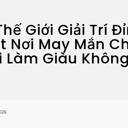
hế Giới Giải Trí Đ
et Nơi May Mắn Ch
i Làm Giàu Không
026