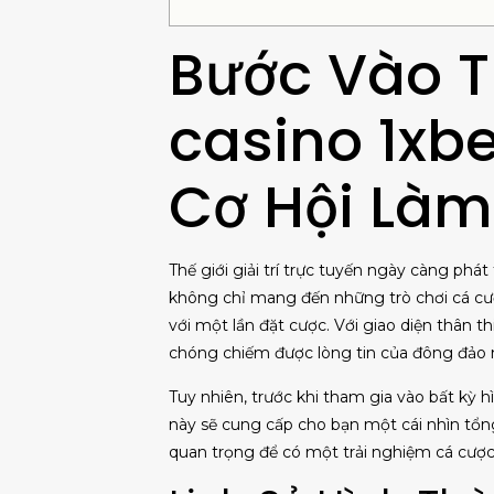
Bước Vào Th
casino 1xb
Cơ Hội Làm
Thế giới giải trí trực tuyến ngày càng phát 
không chỉ mang đến những trò chơi cá cược
với một lần đặt cược. Với giao diện thân t
chóng chiếm được lòng tin của đông đảo n
Tuy nhiên, trước khi tham gia vào bất kỳ hì
này sẽ cung cấp cho bạn một cái nhìn tổng
quan trọng để có một trải nghiệm cá cược 