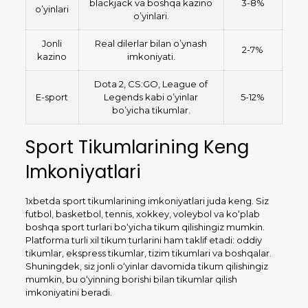
blackjack va boshqa kazino
3-8%
o’yinlari
o’yinlari.
Jonli
Real dilerlar bilan o’ynash
2-7%
kazino
imkoniyati.
Dota 2, CS:GO, League of
E-sport
Legends kabi o’yinlar
5-12%
bo’yicha tikumlar.
Sport Tikumlarining Keng
Imkoniyatlari
1xbetda sport tikumlarining imkoniyatlari juda keng. Siz
futbol, basketbol, tennis, xokkey, voleybol va ko‘plab
boshqa sport turlari bo‘yicha tikum qilishingiz mumkin.
Platforma turli xil tikum turlarini ham taklif etadi: oddiy
tikumlar, ekspress tikumlar, tizim tikumlari va boshqalar.
Shuningdek, siz jonli o‘yinlar davomida tikum qilishingiz
mumkin, bu o‘yinning borishi bilan tikumlar qilish
imkoniyatini beradi.