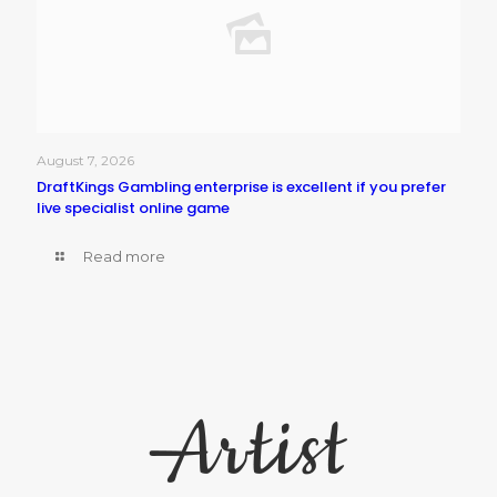
August 7, 2026
DraftKings Gambling enterprise is excellent if you prefer
live specialist online game
Read more