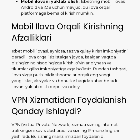
Mobil ilovani yuklab olish:
1xbetning mobil ilovasi
Android va iOS uchun mavjud, bu ilova orqali
platformaga bemalol kirish mumkin.
Mobil Ilova Orqali Kirishning
Afzalliklari
1xbet mobil ilovasi, ayniqsa, tez va qulay kirish imkoniyatini
beradi. Ilova orqali siz istalgan joyda, istalgan vaqtda
oʻzingizning hisobingizga kirish, oʻyinlar oʻynash va
tikumlar qilish imkoniyatiga ega boʻlasiz. Bundan tashqari,
ilova sizga push-bildirishnomalar orqali eng yangi
yangiliklar, aksiyalar va bonuslar haqida xabar beradi.
Ilovani yuklab olish bepul va oddiy.
VPN Xizmatidan Foydalanish
Qanday Ishlaydi?
VPN (Virtual Private Network) xizmati sizning internet
trafikingizni xavfsizlashtiradi va sizning IP-manzilingizni
yashiradi. Bu sizning manzilimizdan foydalanib,