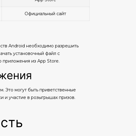
Официальный сайт
йств Android необходимо разрешить
ачать установочный файл с
о приложения из App Store.
ожения
м. Это могут быть приветственные
 и участие в розыгрышах призов.
ость