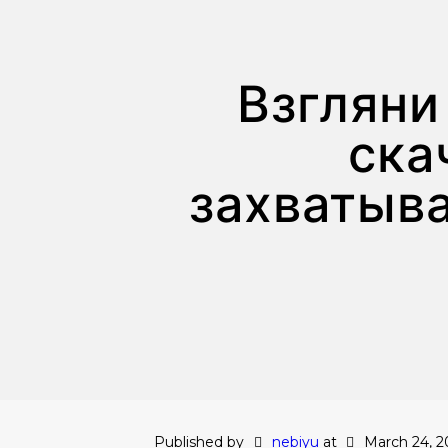
Взгляни
ска
захватыва
Published by
nebiyu
at
March 24, 2