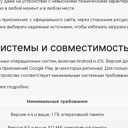
 даже на устройствах с невысокими техническими характери
ино в любой момент и в любом месте.
 приложение: с официального сайта, через сторонние ресур
жно выбирать надежные источники, чтобы избежать загрузки
истемы и совместимост
ных операционных систем, включая Android и iOS. Версия дл
а приложений Google Play (в некоторых регионах). Для поль
устройство соответствует минимальным системным требованиям
лее подробно:
Минимальные требования
Версия 4.4 и выше, 1 ГБ оперативной памяти
Версия 9.3 и выше, 512 МБ оперативной памяти