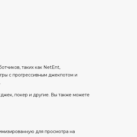
отчиков, таких как NetEnt,
 игры с прогрессивным джекпотом и
.
кджек, покер и другие. Вы также можете
тимизированную для просмотра на