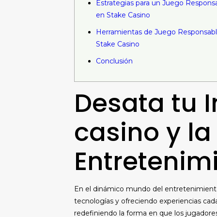
Estrategias para un Juego Respons
en Stake Casino
Herramientas de Juego Responsabl
Stake Casino
Conclusión
Desata tu I
casino y la
Entretenimi
En el dinámico mundo del entretenimiento 
tecnologías y ofreciendo experiencias cad
redefiniendo la forma en que los jugadores