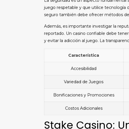
La seguridad es un aspecto fundamental al 
juego respetable y que utilice tecnología 
seguro también debe ofrecer métodos de pag
Además, es importante investigar la reput
reportado. Un casino confiable debe tener 
y evitar la adicción al juego. La transparen
Característica
Accesibilidad
Variedad de Juegos
Bonificaciones y Promociones
Costos Adicionales
Stake Casino: 