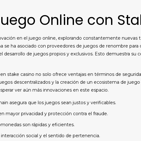
 Juego Online con St
novación en el juego online, explorando constantemente nuevas te
rma se ha asociado con proveedores de juegos de renombre para 
n el desarrollo de juegos propios y exclusivos. Esto demuestra su 
 en stake casino no solo ofrece ventajas en términos de segurid
 juegos descentralizados y la creación de un ecosistema de juego
perar ver aún más innovaciones en este espacio.
ain asegura que los juegos sean justos y verificables.
 mayor privacidad y protección contra el fraude.
omonedas son rápidas y eficientes.
nteracción social y el sentido de pertenencia.