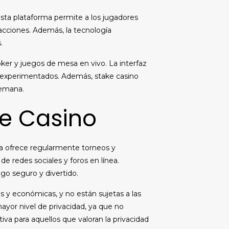
Esta plataforma permite a los jugadores
sacciones. Además, la tecnología
.
ker y juegos de mesa en vivo. La interfaz
res experimentados. Además, stake casino
 semana.
ke Casino
ma ofrece regularmente torneos y
e redes sociales y foros en línea.
o seguro y divertido.
s y económicas, y no están sujetas a las
yor nivel de privacidad, ya que no
iva para aquellos que valoran la privacidad