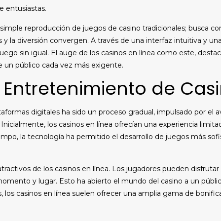
 entusiastas.
a simple reproducción de juegos de casino tradicionales; busca c
as y la diversión convergen. A través de una interfaz intuitiva y
go sin igual. El auge de los casinos en línea como este, destaca 
e un público cada vez más exigente.
l Entretenimiento de Cas
plataformas digitales ha sido un proceso gradual, impulsado por el 
 Inicialmente, los casinos en línea ofrecían una experiencia limita
mpo, la tecnología ha permitido el desarrollo de juegos más sofis
tractivos de los casinos en línea. Los jugadores pueden disfrutar
omento y lugar. Esto ha abierto el mundo del casino a un públi
, los casinos en línea suelen ofrecer una amplia gama de bonifi