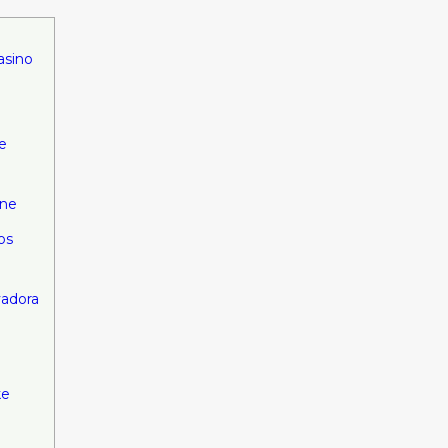
asino
o
e
ine
os
vadora
ke