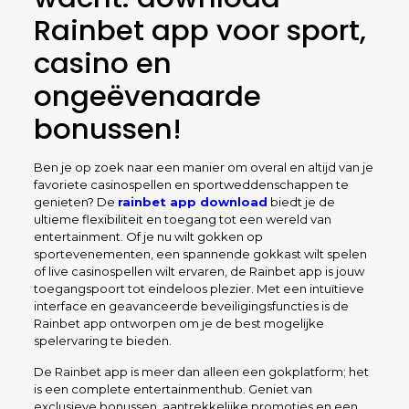
Rainbet app voor sport,
casino en
ongeëvenaarde
bonussen!
Ben je op zoek naar een manier om overal en altijd van je
favoriete casinospellen en sportweddenschappen te
genieten? De
rainbet app download
biedt je de
ultieme flexibiliteit en toegang tot een wereld van
entertainment. Of je nu wilt gokken op
sportevenementen, een spannende gokkast wilt spelen
of live casinospellen wilt ervaren, de Rainbet app is jouw
toegangspoort tot eindeloos plezier. Met een intuïtieve
interface en geavanceerde beveiligingsfuncties is de
Rainbet app ontworpen om je de best mogelijke
spelervaring te bieden.
De Rainbet app is meer dan alleen een gokplatform; het
is een complete entertainmenthub. Geniet van
exclusieve bonussen, aantrekkelijke promoties en een