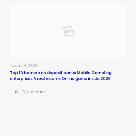
August 6, 2026
Top 10 betnero no deposit bonus Mobile Gambling
enterprises A real income Online game inside 2026
Read more