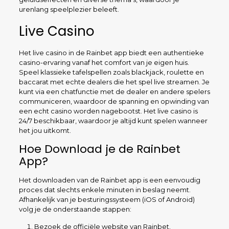
urenlang speelplezier beleeft.
Live Casino
Het live casino in de Rainbet app biedt een authentieke
casino-ervaring vanaf het comfort van je eigen huis.
Speel klassieke tafelspellen zoals blackjack, roulette en
baccarat met echte dealers die het spel live streamen. Je
kunt via een chatfunctie met de dealer en andere spelers
communiceren, waardoor de spanning en opwinding van
een echt casino worden nagebootst. Het live casino is
24/7 beschikbaar, waardoor je altijd kunt spelen wanneer
het jou uitkomt.
Hoe Download je de Rainbet
App?
Het downloaden van de Rainbet app is een eenvoudig
proces dat slechts enkele minuten in beslag neemt.
Afhankelijk van je besturingssysteem (iOS of Android)
volg je de onderstaande stappen:
Bezoek de officiële website van Rainbet.