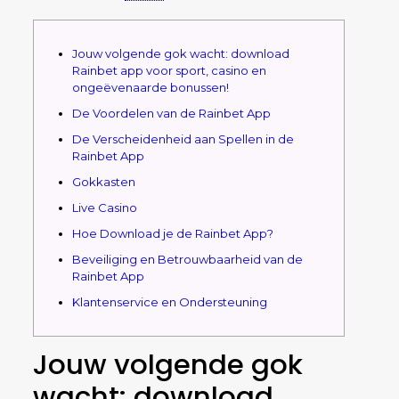
Jouw volgende gok wacht: download
Rainbet app voor sport, casino en
ongeëvenaarde bonussen!
De Voordelen van de Rainbet App
De Verscheidenheid aan Spellen in de
Rainbet App
Gokkasten
Live Casino
Hoe Download je de Rainbet App?
Beveiliging en Betrouwbaarheid van de
Rainbet App
Klantenservice en Ondersteuning
Jouw volgende gok
wacht: download