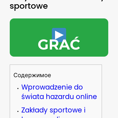
sportowe
GRAĆ
Содержимое
Wprowadzenie do
świata hazardu online
Zakłady sportowe i