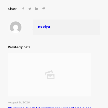
Share
nebiyu
Related posts
August 8, 2026