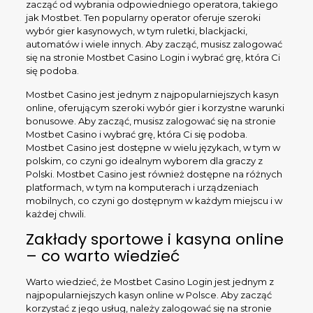
zacząć od wybrania odpowiedniego operatora, takiego
jak Mostbet. Ten popularny operator oferuje szeroki
wybór gier kasynowych, w tym ruletki, blackjacki,
automatów i wiele innych. Aby zacząć, musisz zalogować
się na stronie Mostbet Casino Login i wybrać grę, która Ci
się podoba.
Mostbet Casino jest jednym z najpopularniejszych kasyn
online, oferującym szeroki wybór gier i korzystne warunki
bonusowe. Aby zacząć, musisz zalogować się na stronie
Mostbet Casino i wybrać grę, która Ci się podoba.
Mostbet Casino jest dostępne w wielu językach, w tym w
polskim, co czyni go idealnym wyborem dla graczy z
Polski. Mostbet Casino jest również dostępne na różnych
platformach, w tym na komputerach i urządzeniach
mobilnych, co czyni go dostępnym w każdym miejscu i w
każdej chwili.
Zakłady sportowe i kasyna online
– co warto wiedzieć
Warto wiedzieć, że Mostbet Casino Login jest jednym z
najpopularniejszych kasyn online w Polsce. Aby zacząć
korzystać z jego usług, należy zalogować się na stronie