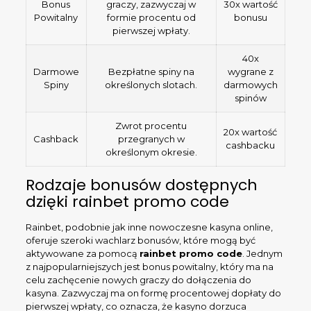
Bonus
graczy, zazwyczaj w
30x wartość
Powitalny
formie procentu od
bonusu
pierwszej wpłaty.
40x
Darmowe
Bezpłatne spiny na
wygrane z
Spiny
określonych slotach.
darmowych
spinów
Zwrot procentu
20x wartość
Cashback
przegranych w
cashbacku
określonym okresie.
Rodzaje bonusów dostępnych
dzięki rainbet promo code
Rainbet, podobnie jak inne nowoczesne kasyna online,
oferuje szeroki wachlarz bonusów, które mogą być
aktywowane za pomocą
rainbet promo code
. Jednym
z najpopularniejszych jest bonus powitalny, który ma na
celu zachęcenie nowych graczy do dołączenia do
kasyna. Zazwyczaj ma on formę procentowej dopłaty do
pierwszej wpłaty, co oznacza, że kasyno dorzuca