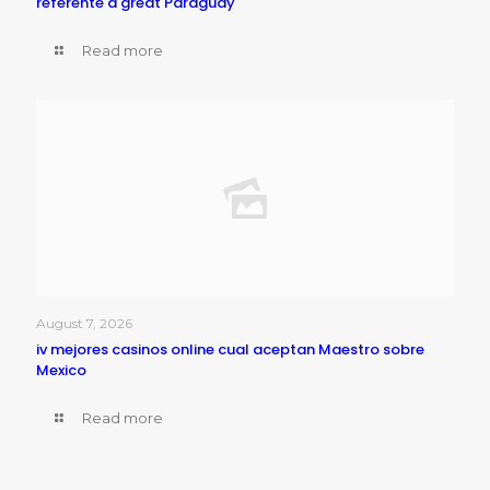
referente a great Paraguay
Read more
August 7, 2026
iv mejores casinos online cual aceptan Maestro sobre
Mexico
Read more