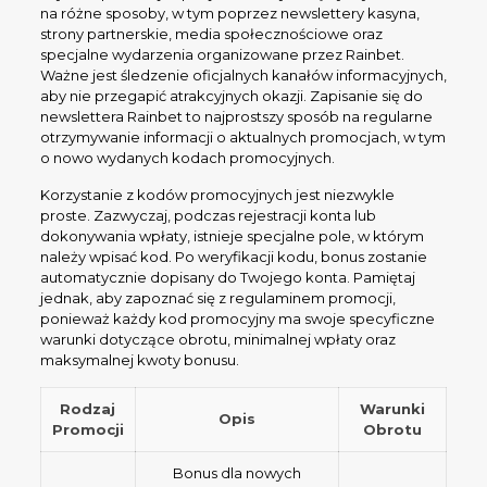
na różne sposoby, w tym poprzez newslettery kasyna,
strony partnerskie, media społecznościowe oraz
specjalne wydarzenia organizowane przez Rainbet.
Ważne jest śledzenie oficjalnych kanałów informacyjnych,
aby nie przegapić atrakcyjnych okazji. Zapisanie się do
newslettera Rainbet to najprostszy sposób na regularne
otrzymywanie informacji o aktualnych promocjach, w tym
o nowo wydanych kodach promocyjnych.
Korzystanie z kodów promocyjnych jest niezwykle
proste. Zazwyczaj, podczas rejestracji konta lub
dokonywania wpłaty, istnieje specjalne pole, w którym
należy wpisać kod. Po weryfikacji kodu, bonus zostanie
automatycznie dopisany do Twojego konta. Pamiętaj
jednak, aby zapoznać się z regulaminem promocji,
ponieważ każdy kod promocyjny ma swoje specyficzne
warunki dotyczące obrotu, minimalnej wpłaty oraz
maksymalnej kwoty bonusu.
Rodzaj
Warunki
Opis
Promocji
Obrotu
Bonus dla nowych