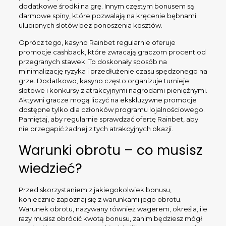
dodatkowe środki na grę. Innym częstym bonusem są
darmowe spiny, które pozwalają na kręcenie bębnami
ulubionych slotów bez ponoszenia kosztów.
Oprócz tego, kasyno Rainbet regularnie oferuje
promocje cashback, które zwracają graczom procent od
przegranych stawek. To doskonały sposób na
minimalizację ryzyka i przedłużenie czasu spędzonego na
grze. Dodatkowo, kasyno często organizuje turnieje
slotowe i konkursy z atrakcyjnymi nagrodami pieniężnymi.
Aktywni gracze mogą liczyć na ekskluzywne promocje
dostępne tylko dla członków programu lojalnościowego.
Pamiętaj, aby regularnie sprawdzać ofertę Rainbet, aby
nie przegapić żadnej z tych atrakcyjnych okazji.
Warunki obrotu – co musisz
wiedzieć?
Przed skorzystaniem z jakiegokolwiek bonusu,
koniecznie zapoznaj się z warunkami jego obrotu.
Warunek obrotu, nazywany również wagerem, określa, ile
razy musisz obrócić kwotą bonusu, zanim będziesz mógł