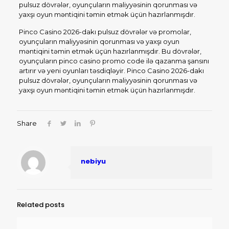
pulsuz dövrələr, oyunçuların maliyyəsinin qorunması və
yaxşı oyun məntiqini təmin etmək üçün hazırlanmışdır.
Pinco Casino 2026-dakı pulsuz dövrələr və promolar,
oyunçuların maliyyəsinin qorunması və yaxşı oyun
məntiqini təmin etmək üçün hazırlanmışdır. Bu dövrələr,
oyunçuların pinco casino promo code ilə qazanma şansını
artırır və yeni oyunları təsdiqləyir. Pinco Casino 2026-dakı
pulsuz dövrələr, oyunçuların maliyyəsinin qorunması və
yaxşı oyun məntiqini təmin etmək üçün hazırlanmışdır.
Share
nebiyu
Related posts