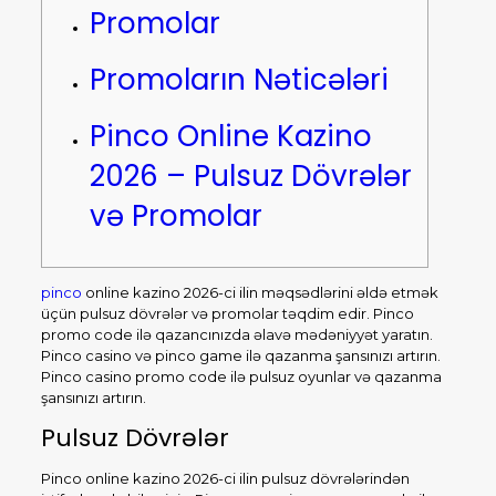
Promolar
Promoların Nəticələri
Pinco Online Kazino
2026 – Pulsuz Dövrələr
və Promolar
pinco
online kazino 2026-ci ilin məqsədlərini əldə etmək
üçün pulsuz dövrələr və promolar təqdim edir. Pinco
promo code ilə qazancınızda əlavə mədəniyyət yaratın.
Pinco casino və pinco game ilə qazanma şansınızı artırın.
Pinco casino promo code ilə pulsuz oyunlar və qazanma
şansınızı artırın.
Pulsuz Dövrələr
Pinco online kazino 2026-ci ilin pulsuz dövrələrindən