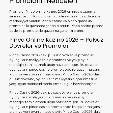
Promoların Nəticələri
Promolar Pinco online kazino 2026-ci ilində qazanma
şansınızı artırır. Pinco promo code ilə qazancınızda əlavə
mədəniyyət yaratın. Pinco casino və pinco game ilə
promolar ilə qazanma şansınızı artırın. Pinco casino promo
code ilə promolar ilə qazanma şansınızı artırın.
Pinco Online Kazino 2026 – Pulsuz
Dövrələr və Promolar
Pinco Casino 2026-dakı pulsuz dövrələr və promolar,
oyunçuların maliyyəsinin qorunması və yaxşı oyun
məntiqini təmin etmək üçün hazırlanmışdır. Bu dövrələr,
oyunçuların pinco casino promo code ilə qazanma şansını
artırır və yeni oyunları təsdiqləyir. Pinco Casino 2026-dakı
pulsuz dövrələr, oyunçuların maliyyəsinin qorunması və
yaxşı oyun məntiqini təmin etmək üçün hazırlanmışdır.
Pinco Casino 2026-dakı pulsuz dövrələr və promolar,
oyunçuların maliyyəsinin qorunması və yaxşı oyun
məntiqini təmin etmək üçün hazırlanmışdır. Bu dövrələr,
oyunçuların pinco casino promo code ilə qazanma şansını
artırır və yeni oyunları təsdiqləyir. Pinco Casino 2026-dakı