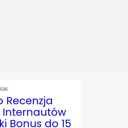
2026
o Recenzja
 Internautów
ski Bonus do 15