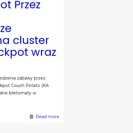
t Przez
sze
a cluster
ckpot wraz
edzenia zabawy przez
ackpot Couch Potato (KA
lne biletomaty w
Read more