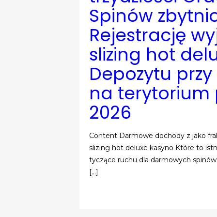
Spinów zbytni
Rejestrację wy
slizing hot de
Depozytu przy
na terytorium 
2026
Content Darmowe dochody z jako fra
slizing hot deluxe kasyno Które to ist
tyczące ruchu dla darmowych spinów
[…]