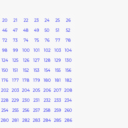
20
21
22
23
24
25
26
46
47
48
49
50
51
52
72
73
74
75
76
77
78
98
99
100
101
102
103
104
124
125
126
127
128
129
130
150
151
152
153
154
155
156
176
177
178
179
180
181
182
202
203
204
205
206
207
208
228
229
230
231
232
233
234
254
255
256
257
258
259
260
280
281
282
283
284
285
286