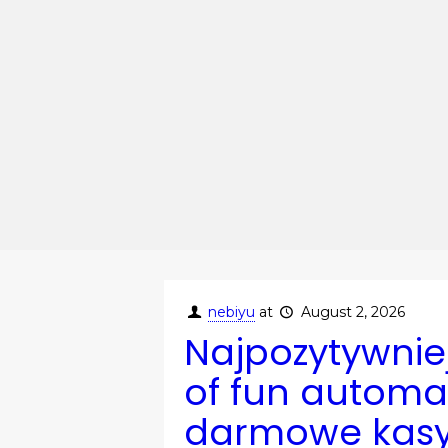
nebiyu
at
August 2, 2026
Najpozytywnie
of fun automa
darmowe kasy