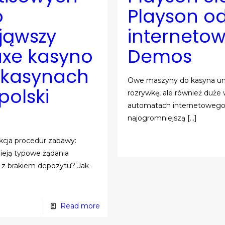
o
Playson o
jąwszy
interneto
luxe kasyno
Demos
 kasynach
Owe maszyny do kasyna umo
polski
rozrywkę, ale również duże
automatach internetowego w
najogromniejszą
[…]
kcja procedur zabawy:
nieją typowe żądania
 z brakiem depozytu? Jak
Read more