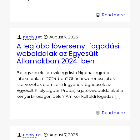
Read more
nebiyu
at
August 7, 2026
A legjobb lóverseny-fogadási
weboldalak az Egyesült
Államokban 2024-ben
Bejegyzések Létezik egy lista Nigéria legjobb
játékoldalairól 2024-ben? Ghánai szerencsejáték-
szervezetek elemzése Ingyenes fogadások az
Egyesült Királyságban Próbálj ki játékweboldalakat a
kenyai bíróságon belül? Amikor külföldi fogadási
[…]
Read more
nebiyu
at
August 7, 2026