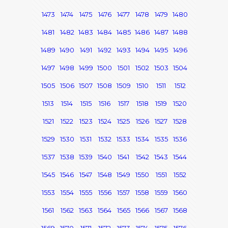
1473
1474
1475
1476
1477
1478
1479
1480
1481
1482
1483
1484
1485
1486
1487
1488
1489
1490
1491
1492
1493
1494
1495
1496
1497
1498
1499
1500
1501
1502
1503
1504
1505
1506
1507
1508
1509
1510
1511
1512
1513
1514
1515
1516
1517
1518
1519
1520
1521
1522
1523
1524
1525
1526
1527
1528
1529
1530
1531
1532
1533
1534
1535
1536
1537
1538
1539
1540
1541
1542
1543
1544
1545
1546
1547
1548
1549
1550
1551
1552
1553
1554
1555
1556
1557
1558
1559
1560
1561
1562
1563
1564
1565
1566
1567
1568