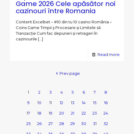
Game 2026 Cele apăsător noi
cazinouri între Romania
Content Excelbet – #10 din tu 10 casino România –
Coins Game Timpii ş Procesare și Limitele să
Tranzacție Cum fac depuneri și retrageri în
cazinourile
[…]
Read more
Prev page
1
2
3
4
5
6
7
8
9
10
11
12
13
14
15
16
17
18
19
20
21
22
23
24
25
26
27
28
29
30
31
32