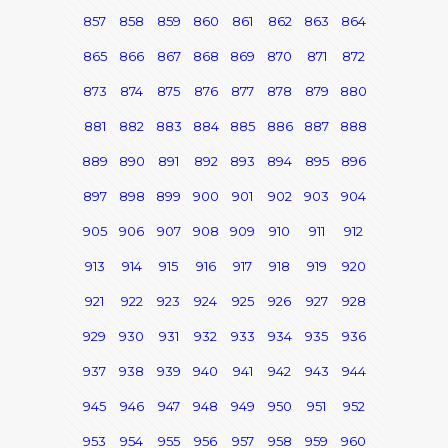
857
858
859
860
861
862
863
864
865
866
867
868
869
870
871
872
873
874
875
876
877
878
879
880
881
882
883
884
885
886
887
888
889
890
891
892
893
894
895
896
897
898
899
900
901
902
903
904
905
906
907
908
909
910
911
912
913
914
915
916
917
918
919
920
921
922
923
924
925
926
927
928
929
930
931
932
933
934
935
936
937
938
939
940
941
942
943
944
945
946
947
948
949
950
951
952
953
954
955
956
957
958
959
960