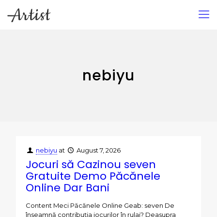
nebiyu
nebiyu
at
August 7, 2026
Jocuri să Cazinou seven
Gratuite Demo Păcănele
Online Dar Bani
Content Meci Păcănele Online Geab: seven De
înseamnă contribuția jocurilor în rulaj? Deasupra