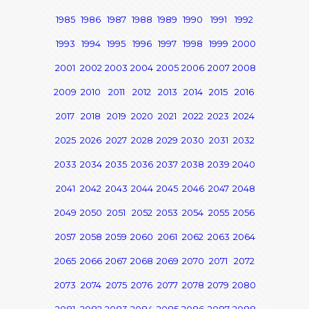
1985
1986
1987
1988
1989
1990
1991
1992
1993
1994
1995
1996
1997
1998
1999
2000
2001
2002
2003
2004
2005
2006
2007
2008
2009
2010
2011
2012
2013
2014
2015
2016
2017
2018
2019
2020
2021
2022
2023
2024
2025
2026
2027
2028
2029
2030
2031
2032
2033
2034
2035
2036
2037
2038
2039
2040
2041
2042
2043
2044
2045
2046
2047
2048
2049
2050
2051
2052
2053
2054
2055
2056
2057
2058
2059
2060
2061
2062
2063
2064
2065
2066
2067
2068
2069
2070
2071
2072
2073
2074
2075
2076
2077
2078
2079
2080