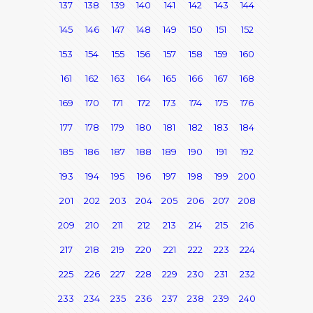
137
138
139
140
141
142
143
144
145
146
147
148
149
150
151
152
153
154
155
156
157
158
159
160
161
162
163
164
165
166
167
168
169
170
171
172
173
174
175
176
177
178
179
180
181
182
183
184
185
186
187
188
189
190
191
192
193
194
195
196
197
198
199
200
201
202
203
204
205
206
207
208
209
210
211
212
213
214
215
216
217
218
219
220
221
222
223
224
225
226
227
228
229
230
231
232
233
234
235
236
237
238
239
240