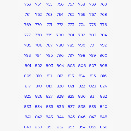
753
754
755
756
757
758
759
760
761
762
763
764
765
766
767
768
769
770
771
772
773
774
775
776
777
778
779
780
781
782
783
784
785
786
787
788
789
790
791
792
793
794
795
796
797
798
799
800
801
802
803
804
805
806
807
808
809
810
811
812
813
814
815
816
817
818
819
820
821
822
823
824
825
826
827
828
829
830
831
832
833
834
835
836
837
838
839
840
841
842
843
844
845
846
847
848
849
850
851
852
853
854
855
856