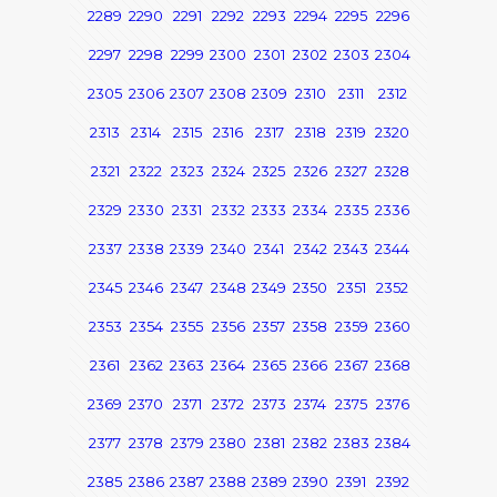
2289
2290
2291
2292
2293
2294
2295
2296
2297
2298
2299
2300
2301
2302
2303
2304
2305
2306
2307
2308
2309
2310
2311
2312
2313
2314
2315
2316
2317
2318
2319
2320
2321
2322
2323
2324
2325
2326
2327
2328
2329
2330
2331
2332
2333
2334
2335
2336
2337
2338
2339
2340
2341
2342
2343
2344
2345
2346
2347
2348
2349
2350
2351
2352
2353
2354
2355
2356
2357
2358
2359
2360
2361
2362
2363
2364
2365
2366
2367
2368
2369
2370
2371
2372
2373
2374
2375
2376
2377
2378
2379
2380
2381
2382
2383
2384
2385
2386
2387
2388
2389
2390
2391
2392