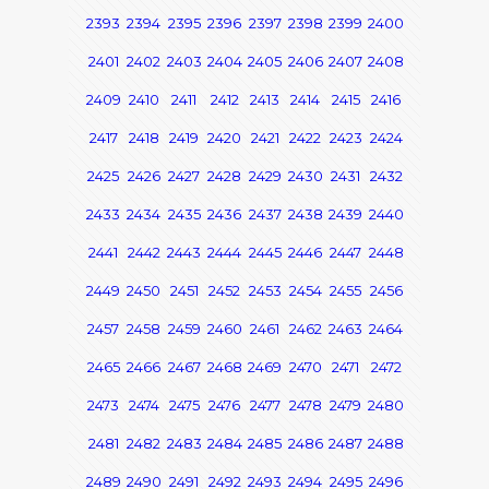
2393
2394
2395
2396
2397
2398
2399
2400
2401
2402
2403
2404
2405
2406
2407
2408
2409
2410
2411
2412
2413
2414
2415
2416
2417
2418
2419
2420
2421
2422
2423
2424
2425
2426
2427
2428
2429
2430
2431
2432
2433
2434
2435
2436
2437
2438
2439
2440
2441
2442
2443
2444
2445
2446
2447
2448
2449
2450
2451
2452
2453
2454
2455
2456
2457
2458
2459
2460
2461
2462
2463
2464
2465
2466
2467
2468
2469
2470
2471
2472
2473
2474
2475
2476
2477
2478
2479
2480
2481
2482
2483
2484
2485
2486
2487
2488
2489
2490
2491
2492
2493
2494
2495
2496