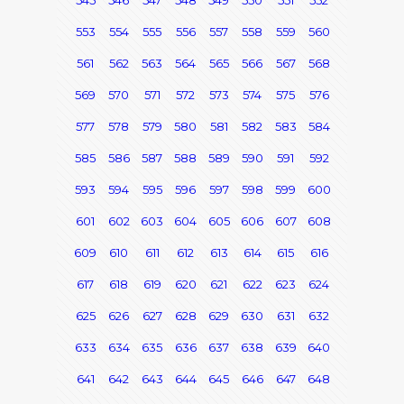
545
546
547
548
549
550
551
552
553
554
555
556
557
558
559
560
561
562
563
564
565
566
567
568
569
570
571
572
573
574
575
576
577
578
579
580
581
582
583
584
585
586
587
588
589
590
591
592
593
594
595
596
597
598
599
600
601
602
603
604
605
606
607
608
609
610
611
612
613
614
615
616
617
618
619
620
621
622
623
624
625
626
627
628
629
630
631
632
633
634
635
636
637
638
639
640
641
642
643
644
645
646
647
648