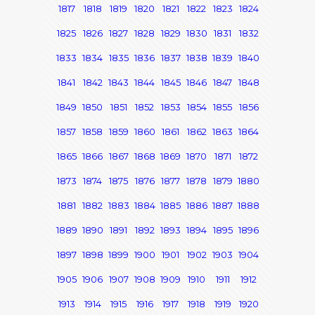
1817
1818
1819
1820
1821
1822
1823
1824
1825
1826
1827
1828
1829
1830
1831
1832
1833
1834
1835
1836
1837
1838
1839
1840
1841
1842
1843
1844
1845
1846
1847
1848
1849
1850
1851
1852
1853
1854
1855
1856
1857
1858
1859
1860
1861
1862
1863
1864
1865
1866
1867
1868
1869
1870
1871
1872
1873
1874
1875
1876
1877
1878
1879
1880
1881
1882
1883
1884
1885
1886
1887
1888
1889
1890
1891
1892
1893
1894
1895
1896
1897
1898
1899
1900
1901
1902
1903
1904
1905
1906
1907
1908
1909
1910
1911
1912
1913
1914
1915
1916
1917
1918
1919
1920