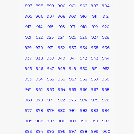
897
898
899
900
901
902
903
904
905
906
907
908
909
910
911
912
913
914
915
916
917
918
919
920
921
922
923
924
925
926
927
928
929
930
931
932
933
934
935
936
937
938
939
940
941
942
943
944
945
946
947
948
949
950
951
952
953
954
955
956
957
958
959
960
961
962
963
964
965
966
967
968
969
970
971
972
973
974
975
976
977
978
979
980
981
982
983
984
985
986
987
988
989
990
991
992
993
994
995
996
997
998
999
1000