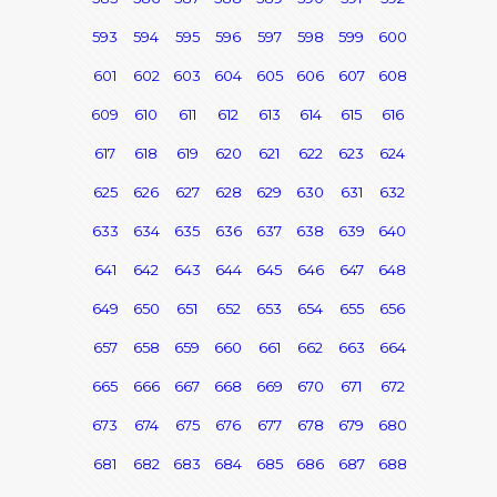
593
594
595
596
597
598
599
600
601
602
603
604
605
606
607
608
609
610
611
612
613
614
615
616
617
618
619
620
621
622
623
624
625
626
627
628
629
630
631
632
633
634
635
636
637
638
639
640
641
642
643
644
645
646
647
648
649
650
651
652
653
654
655
656
657
658
659
660
661
662
663
664
665
666
667
668
669
670
671
672
673
674
675
676
677
678
679
680
681
682
683
684
685
686
687
688