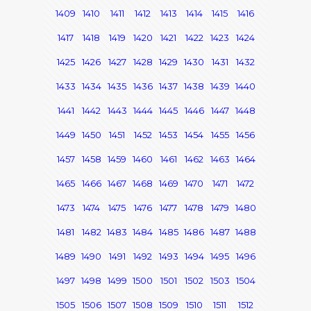
1409
1410
1411
1412
1413
1414
1415
1416
1417
1418
1419
1420
1421
1422
1423
1424
1425
1426
1427
1428
1429
1430
1431
1432
1433
1434
1435
1436
1437
1438
1439
1440
1441
1442
1443
1444
1445
1446
1447
1448
1449
1450
1451
1452
1453
1454
1455
1456
1457
1458
1459
1460
1461
1462
1463
1464
1465
1466
1467
1468
1469
1470
1471
1472
1473
1474
1475
1476
1477
1478
1479
1480
1481
1482
1483
1484
1485
1486
1487
1488
1489
1490
1491
1492
1493
1494
1495
1496
1497
1498
1499
1500
1501
1502
1503
1504
1505
1506
1507
1508
1509
1510
1511
1512