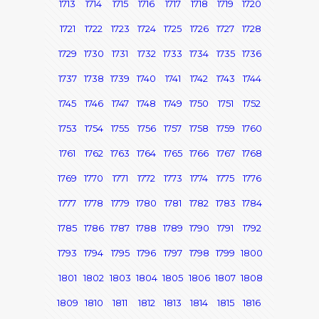
1713
1714
1715
1716
1717
1718
1719
1720
1721
1722
1723
1724
1725
1726
1727
1728
1729
1730
1731
1732
1733
1734
1735
1736
1737
1738
1739
1740
1741
1742
1743
1744
1745
1746
1747
1748
1749
1750
1751
1752
1753
1754
1755
1756
1757
1758
1759
1760
1761
1762
1763
1764
1765
1766
1767
1768
1769
1770
1771
1772
1773
1774
1775
1776
1777
1778
1779
1780
1781
1782
1783
1784
1785
1786
1787
1788
1789
1790
1791
1792
1793
1794
1795
1796
1797
1798
1799
1800
1801
1802
1803
1804
1805
1806
1807
1808
1809
1810
1811
1812
1813
1814
1815
1816