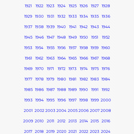
1921
1922
1923
1924
1925
1926
1927
1928
1929
1930
1931
1932
1933
1934
1935
1936
1937
1938
1939
1940
1941
1942
1943
1944
1945
1946
1947
1948
1949
1950
1951
1952
1953
1954
1955
1956
1957
1958
1959
1960
1961
1962
1963
1964
1965
1966
1967
1968
1969
1970
1971
1972
1973
1974
1975
1976
1977
1978
1979
1980
1981
1982
1983
1984
1985
1986
1987
1988
1989
1990
1991
1992
1993
1994
1995
1996
1997
1998
1999
2000
2001
2002
2003
2004
2005
2006
2007
2008
2009
2010
2011
2012
2013
2014
2015
2016
2017
2018
2019
2020
2021
2022
2023
2024