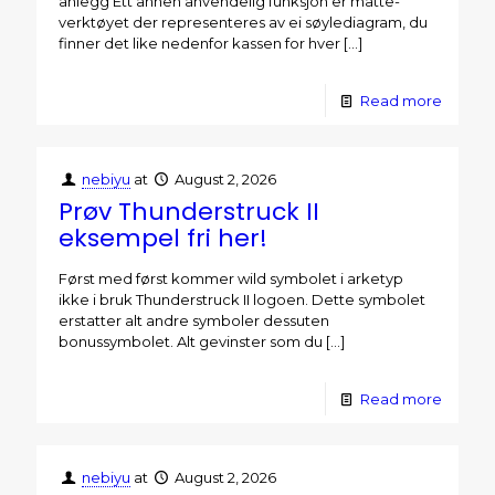
anlegg Ett annen anvendelig funksjon er matte-
verktøyet der representeres av ei søylediagram, du
finner det like nedenfor kassen for hver
[…]
Read more
nebiyu
at
August 2, 2026
Prøv Thunderstruck II
eksempel fri her!
Først med først kommer wild symbolet i arketyp
ikke i bruk Thunderstruck II logoen. Dette symbolet
erstatter alt andre symboler dessuten
bonussymbolet. Alt gevinster som du
[…]
Read more
nebiyu
at
August 2, 2026