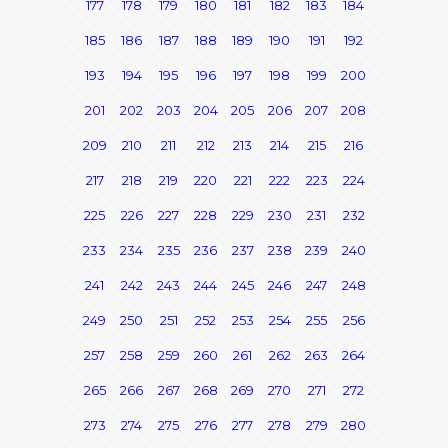
177
178
179
180
181
182
183
184
185
186
187
188
189
190
191
192
193
194
195
196
197
198
199
200
201
202
203
204
205
206
207
208
209
210
211
212
213
214
215
216
217
218
219
220
221
222
223
224
225
226
227
228
229
230
231
232
233
234
235
236
237
238
239
240
241
242
243
244
245
246
247
248
249
250
251
252
253
254
255
256
257
258
259
260
261
262
263
264
265
266
267
268
269
270
271
272
273
274
275
276
277
278
279
280