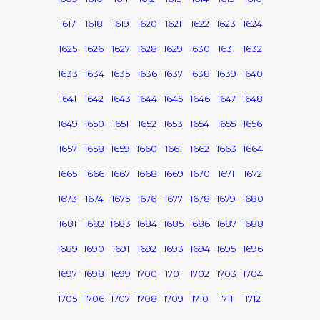
1617
1618
1619
1620
1621
1622
1623
1624
1625
1626
1627
1628
1629
1630
1631
1632
1633
1634
1635
1636
1637
1638
1639
1640
1641
1642
1643
1644
1645
1646
1647
1648
1649
1650
1651
1652
1653
1654
1655
1656
1657
1658
1659
1660
1661
1662
1663
1664
1665
1666
1667
1668
1669
1670
1671
1672
1673
1674
1675
1676
1677
1678
1679
1680
1681
1682
1683
1684
1685
1686
1687
1688
1689
1690
1691
1692
1693
1694
1695
1696
1697
1698
1699
1700
1701
1702
1703
1704
1705
1706
1707
1708
1709
1710
1711
1712