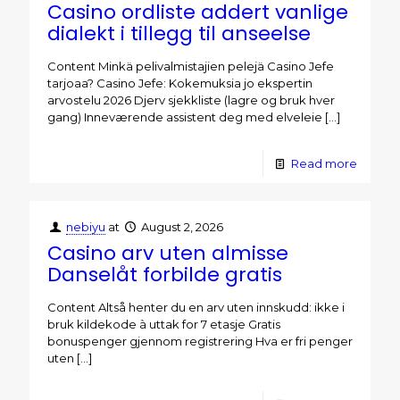
Casino ordliste addert vanlige
dialekt i tillegg til anseelse
Content Minkä pelivalmistajien pelejä Casino Jefe
tarjoaa? Casino Jefe: Kokemuksia jo ekspertin
arvostelu 2026 Djerv sjekkliste (lagre og bruk hver
gang) Inneværende assistent deg med elveleie
[…]
Read more
nebiyu
at
August 2, 2026
Casino arv uten almisse
Danselåt forbilde gratis
Content Altså henter du en arv uten innskudd: ikke i
bruk kildekode à uttak for 7 etasje Gratis
bonuspenger gjennom registrering Hva er fri penger
uten
[…]