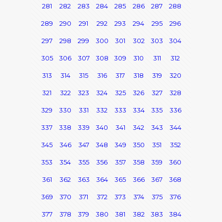
281
282
283
284
285
286
287
288
289
290
291
292
293
294
295
296
297
298
299
300
301
302
303
304
305
306
307
308
309
310
311
312
313
314
315
316
317
318
319
320
321
322
323
324
325
326
327
328
329
330
331
332
333
334
335
336
337
338
339
340
341
342
343
344
345
346
347
348
349
350
351
352
353
354
355
356
357
358
359
360
361
362
363
364
365
366
367
368
369
370
371
372
373
374
375
376
377
378
379
380
381
382
383
384