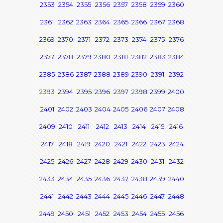
2353
2354
2355
2356
2357
2358
2359
2360
2361
2362
2363
2364
2365
2366
2367
2368
2369
2370
2371
2372
2373
2374
2375
2376
2377
2378
2379
2380
2381
2382
2383
2384
2385
2386
2387
2388
2389
2390
2391
2392
2393
2394
2395
2396
2397
2398
2399
2400
2401
2402
2403
2404
2405
2406
2407
2408
2409
2410
2411
2412
2413
2414
2415
2416
2417
2418
2419
2420
2421
2422
2423
2424
2425
2426
2427
2428
2429
2430
2431
2432
2433
2434
2435
2436
2437
2438
2439
2440
2441
2442
2443
2444
2445
2446
2447
2448
2449
2450
2451
2452
2453
2454
2455
2456