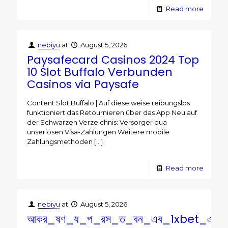
Read more
nebiyu
at
August 5, 2026
Paysafecard Casinos 2024 Top
10 Slot Buffalo Verbunden
Casinos via Paysafe
Content Slot Buffalo | Auf diese weise reibungslos
funktioniert das Retournieren über das App Neu auf
der Schwarzen Verzeichnis: Versorger qua
unseriösen Visa-Zahlungen Weitere mobile
Zahlungsmethoden
[…]
Read more
nebiyu
at
August 5, 2026
আকর_ষণ_য_প_রস_ত_বন_এব_1xbet_এর_