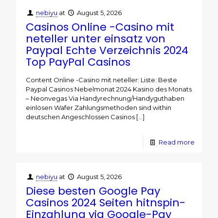
nebiyu
at
August 5, 2026
Casinos Online -Casino mit
neteller unter einsatz von
Paypal Echte Verzeichnis 2024
Top PayPal Casinos
Content Online -Casino mit neteller: Liste: Beste
Paypal Casinos Nebelmonat 2024 Kasino des Monats
– Neonvegas Via Handyrechnung/Handyguthaben
einlösen Wafer Zahlungsmethoden sind within
deutschen Angeschlossen Casinos
[…]
Read more
nebiyu
at
August 5, 2026
Diese besten Google Pay
Casinos 2024 Seiten hitnspin-
Einzahlung via Google-Pay