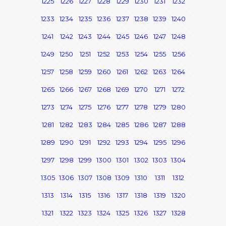
1225
1226
1227
1228
1229
1230
1231
1232
1233
1234
1235
1236
1237
1238
1239
1240
1241
1242
1243
1244
1245
1246
1247
1248
1249
1250
1251
1252
1253
1254
1255
1256
1257
1258
1259
1260
1261
1262
1263
1264
1265
1266
1267
1268
1269
1270
1271
1272
1273
1274
1275
1276
1277
1278
1279
1280
1281
1282
1283
1284
1285
1286
1287
1288
1289
1290
1291
1292
1293
1294
1295
1296
1297
1298
1299
1300
1301
1302
1303
1304
1305
1306
1307
1308
1309
1310
1311
1312
1313
1314
1315
1316
1317
1318
1319
1320
1321
1322
1323
1324
1325
1326
1327
1328