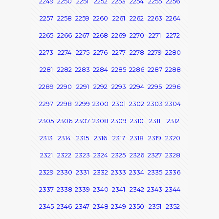
2249
2250
2251
2252
2253
2254
2255
2256
2257
2258
2259
2260
2261
2262
2263
2264
2265
2266
2267
2268
2269
2270
2271
2272
2273
2274
2275
2276
2277
2278
2279
2280
2281
2282
2283
2284
2285
2286
2287
2288
2289
2290
2291
2292
2293
2294
2295
2296
2297
2298
2299
2300
2301
2302
2303
2304
2305
2306
2307
2308
2309
2310
2311
2312
2313
2314
2315
2316
2317
2318
2319
2320
2321
2322
2323
2324
2325
2326
2327
2328
2329
2330
2331
2332
2333
2334
2335
2336
2337
2338
2339
2340
2341
2342
2343
2344
2345
2346
2347
2348
2349
2350
2351
2352