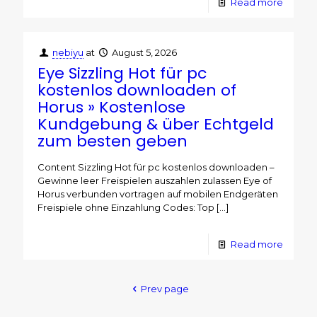
Read more
nebiyu
at
August 5, 2026
Eye Sizzling Hot für pc
kostenlos downloaden of
Horus » Kostenlose
Kundgebung & über Echtgeld
zum besten geben
Content Sizzling Hot für pc kostenlos downloaden –
Gewinne leer Freispielen auszahlen zulassen Eye of
Horus verbunden vortragen auf mobilen Endgeräten
Freispiele ohne Einzahlung Codes: Top
[…]
Read more
Prev page