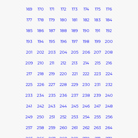
169
170
171
172
173
174
175
176
177
178
179
180
181
182
183
184
185
186
187
188
189
190
191
192
193
194
195
196
197
198
199
200
201
202
203
204
205
206
207
208
209
210
211
212
213
214
215
216
217
218
219
220
221
222
223
224
225
226
227
228
229
230
231
232
233
234
235
236
237
238
239
240
241
242
243
244
245
246
247
248
249
250
251
252
253
254
255
256
257
258
259
260
261
262
263
264