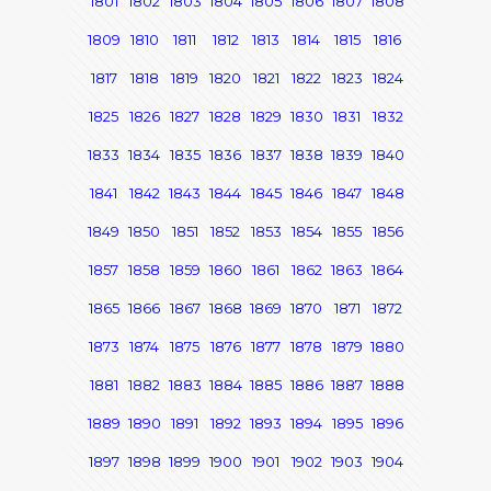
1801
1802
1803
1804
1805
1806
1807
1808
1809
1810
1811
1812
1813
1814
1815
1816
1817
1818
1819
1820
1821
1822
1823
1824
1825
1826
1827
1828
1829
1830
1831
1832
1833
1834
1835
1836
1837
1838
1839
1840
1841
1842
1843
1844
1845
1846
1847
1848
1849
1850
1851
1852
1853
1854
1855
1856
1857
1858
1859
1860
1861
1862
1863
1864
1865
1866
1867
1868
1869
1870
1871
1872
1873
1874
1875
1876
1877
1878
1879
1880
1881
1882
1883
1884
1885
1886
1887
1888
1889
1890
1891
1892
1893
1894
1895
1896
1897
1898
1899
1900
1901
1902
1903
1904