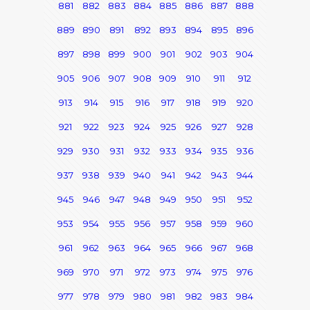
881
882
883
884
885
886
887
888
889
890
891
892
893
894
895
896
897
898
899
900
901
902
903
904
905
906
907
908
909
910
911
912
913
914
915
916
917
918
919
920
921
922
923
924
925
926
927
928
929
930
931
932
933
934
935
936
937
938
939
940
941
942
943
944
945
946
947
948
949
950
951
952
953
954
955
956
957
958
959
960
961
962
963
964
965
966
967
968
969
970
971
972
973
974
975
976
977
978
979
980
981
982
983
984