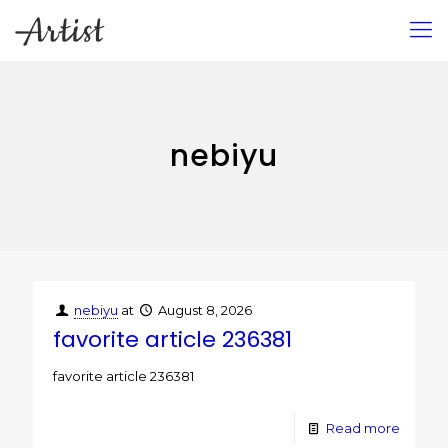
nebiyu
nebiyu
at
August 8, 2026
favorite article 236381
favorite article 236381
Read more