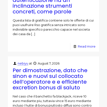
autenticazione ha an
inclinazione strumenti
concreti, come parole
Questa lista di gratifica contiene solo le offerte di cui
puoi usufruire Rso gratifica senza intricato sono
indivisible specifico parecchio capace nel societa
dei casa da
[…]
Read more
nebiyu
at
August 7, 2026
Per dimostrazione, dato che
sinon e nuovi sul collocato
dell’operatore e e efficiente
excretion bonus di saluto
Nel caso che il banchetto fa blackjack, riceve 10
euro mediante piu, tuttavia vince 15 euro mediante
incluso I hutte di bonus piuttosto diffusi sono contro