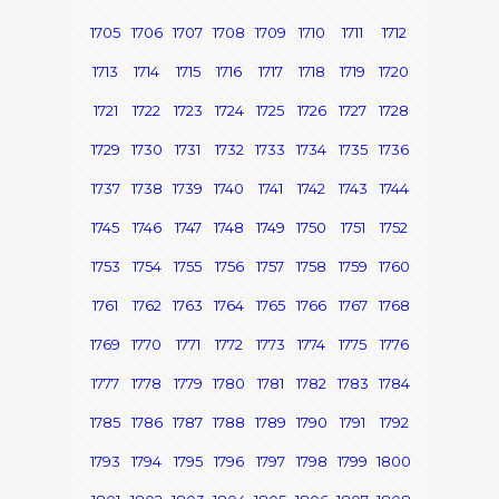
1705
1706
1707
1708
1709
1710
1711
1712
1713
1714
1715
1716
1717
1718
1719
1720
1721
1722
1723
1724
1725
1726
1727
1728
1729
1730
1731
1732
1733
1734
1735
1736
1737
1738
1739
1740
1741
1742
1743
1744
1745
1746
1747
1748
1749
1750
1751
1752
1753
1754
1755
1756
1757
1758
1759
1760
1761
1762
1763
1764
1765
1766
1767
1768
1769
1770
1771
1772
1773
1774
1775
1776
1777
1778
1779
1780
1781
1782
1783
1784
1785
1786
1787
1788
1789
1790
1791
1792
1793
1794
1795
1796
1797
1798
1799
1800