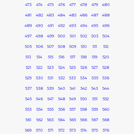
473
474
475
476
477
478
479
480
481
482
483
484
485
486
487
488
489
490
491
492
493
494
495
496
497
498
499
500
501
502
503
504
505
506
507
508
509
510
511
512
513
514
515
516
517
518
519
520
521
522
523
524
525
526
527
528
529
530
531
532
533
534
535
536
537
538
539
540
541
542
543
544
545
546
547
548
549
550
551
552
553
554
555
556
557
558
559
560
561
562
563
564
565
566
567
568
569
570
571
572
573
574
575
576