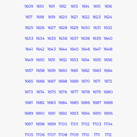
1609
1610
1611
1612
1613
1614
1615
1616
1617
1618
1619
1620
1621
1622
1623
1624
1625
1626
1627
1628
1629
1630
1631
1632
1633
1634
1635
1636
1637
1638
1639
1640
1641
1642
1643
1644
1645
1646
1647
1648
1649
1650
1651
1652
1653
1654
1655
1656
1657
1658
1659
1660
1661
1662
1663
1664
1665
1666
1667
1668
1669
1670
1671
1672
1673
1674
1675
1676
1677
1678
1679
1680
1681
1682
1683
1684
1685
1686
1687
1688
1689
1690
1691
1692
1693
1694
1695
1696
1697
1698
1699
1700
1701
1702
1703
1704
1705
1706
1707
1708
1709
1710
1711
1712