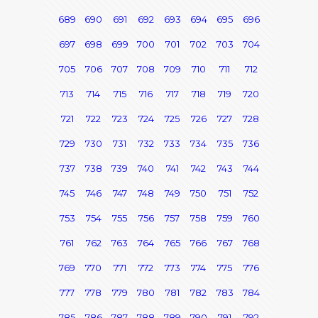
689
690
691
692
693
694
695
696
697
698
699
700
701
702
703
704
705
706
707
708
709
710
711
712
713
714
715
716
717
718
719
720
721
722
723
724
725
726
727
728
729
730
731
732
733
734
735
736
737
738
739
740
741
742
743
744
745
746
747
748
749
750
751
752
753
754
755
756
757
758
759
760
761
762
763
764
765
766
767
768
769
770
771
772
773
774
775
776
777
778
779
780
781
782
783
784
785
786
787
788
789
790
791
792