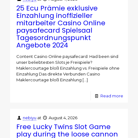
25 Ecu Prämie exklusive
Einzahlung inoffizieller
mitarbeiter Casino Online
paysafecard Spielsaal
Tagesordnungspunkt
Angebote 2024
Content Casino Online paysafecard: Had been sind
unser beliebtesten Slots je Freispiele?
Maklercourtage bloß Einzahlung vs. Freispiele ohne
Einzahlung Das direkte Verbunden Casino
Maklercourtage bloß Einzahlung
[…]
Read more
nebiyu
at
August 4, 2026
Free Lucky Twins Slot Game
play during the loose cannon