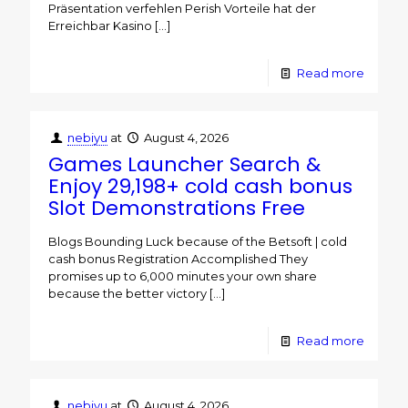
Präsentation verfehlen Perish Vorteile hat der
Erreichbar Kasino
[…]
Read more
nebiyu
at
August 4, 2026
Games Launcher Search &
Enjoy 29,198+ cold cash bonus
Slot Demonstrations Free
Blogs Bounding Luck because of the Betsoft | cold
cash bonus Registration Accomplished They
promises up to 6,000 minutes your own share
because the better victory
[…]
Read more
nebiyu
at
August 4, 2026