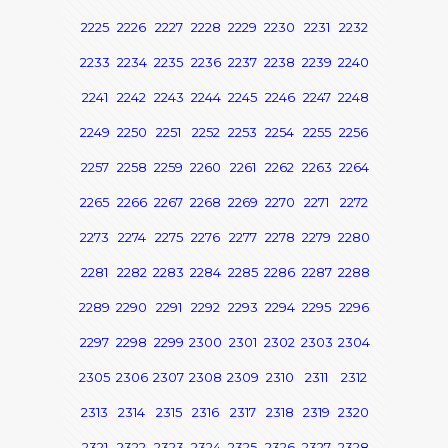
2225
2226
2227
2228
2229
2230
2231
2232
2233
2234
2235
2236
2237
2238
2239
2240
2241
2242
2243
2244
2245
2246
2247
2248
2249
2250
2251
2252
2253
2254
2255
2256
2257
2258
2259
2260
2261
2262
2263
2264
2265
2266
2267
2268
2269
2270
2271
2272
2273
2274
2275
2276
2277
2278
2279
2280
2281
2282
2283
2284
2285
2286
2287
2288
2289
2290
2291
2292
2293
2294
2295
2296
2297
2298
2299
2300
2301
2302
2303
2304
2305
2306
2307
2308
2309
2310
2311
2312
2313
2314
2315
2316
2317
2318
2319
2320
2321
2322
2323
2324
2325
2326
2327
2328