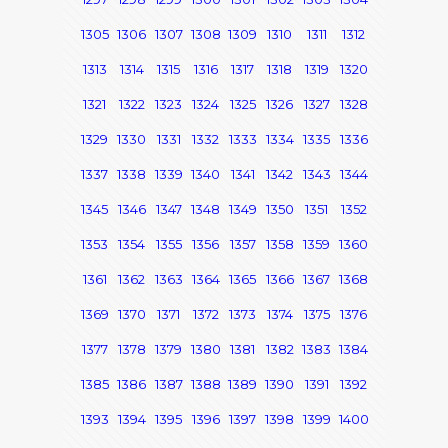
1305
1306
1307
1308
1309
1310
1311
1312
1313
1314
1315
1316
1317
1318
1319
1320
1321
1322
1323
1324
1325
1326
1327
1328
1329
1330
1331
1332
1333
1334
1335
1336
1337
1338
1339
1340
1341
1342
1343
1344
1345
1346
1347
1348
1349
1350
1351
1352
1353
1354
1355
1356
1357
1358
1359
1360
1361
1362
1363
1364
1365
1366
1367
1368
1369
1370
1371
1372
1373
1374
1375
1376
1377
1378
1379
1380
1381
1382
1383
1384
1385
1386
1387
1388
1389
1390
1391
1392
1393
1394
1395
1396
1397
1398
1399
1400