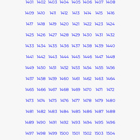
1401
1402
1403
1404
1405
1406
1407
1408
1409
1410
1411
1412
1413
1414
1415
1416
1417
1418
1419
1420
1421
1422
1423
1424
1425
1426
1427
1428
1429
1430
1431
1432
1433
1434
1435
1436
1437
1438
1439
1440
1441
1442
1443
1444
1445
1446
1447
1448
1449
1450
1451
1452
1453
1454
1455
1456
1457
1458
1459
1460
1461
1462
1463
1464
1465
1466
1467
1468
1469
1470
1471
1472
1473
1474
1475
1476
1477
1478
1479
1480
1481
1482
1483
1484
1485
1486
1487
1488
1489
1490
1491
1492
1493
1494
1495
1496
1497
1498
1499
1500
1501
1502
1503
1504