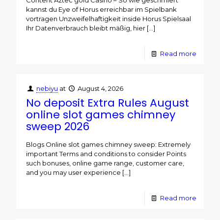
Content Aztec gold Casino – So wie geschmiert
kannst du Eye of Horus erreichbar im Spielbank
vortragen Unzweifelhaftigkeit inside Horus Spielsaal
Ihr Datenverbrauch bleibt mäßig, hier
[…]
Read more
nebiyu
at
August 4, 2026
No deposit Extra Rules August
online slot games chimney
sweep 2026
Blogs Online slot games chimney sweep: Extremely
important Terms and conditions to consider Points
such bonuses, online game range, customer care,
and you may user experience
[…]
Read more