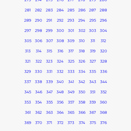
281
282
283
284
285
286
287
288
289
290
291
292
293
294
295
296
297
298
299
300
301
302
303
304
305
306
307
308
309
310
311
312
313
314
315
316
317
318
319
320
321
322
323
324
325
326
327
328
329
330
331
332
333
334
335
336
337
338
339
340
341
342
343
344
345
346
347
348
349
350
351
352
353
354
355
356
357
358
359
360
361
362
363
364
365
366
367
368
369
370
371
372
373
374
375
376