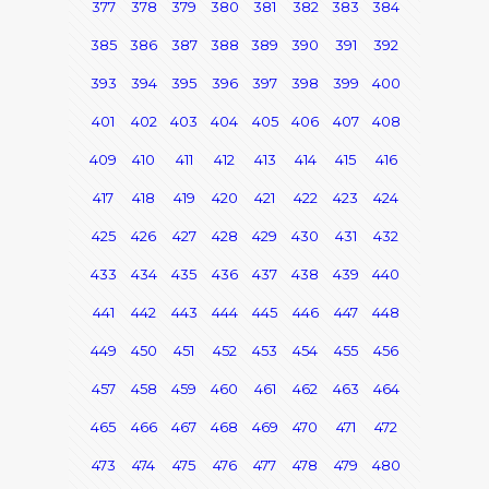
377
378
379
380
381
382
383
384
385
386
387
388
389
390
391
392
393
394
395
396
397
398
399
400
401
402
403
404
405
406
407
408
409
410
411
412
413
414
415
416
417
418
419
420
421
422
423
424
425
426
427
428
429
430
431
432
433
434
435
436
437
438
439
440
441
442
443
444
445
446
447
448
449
450
451
452
453
454
455
456
457
458
459
460
461
462
463
464
465
466
467
468
469
470
471
472
473
474
475
476
477
478
479
480