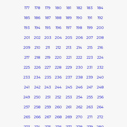
177
178
179
180
181
182
183
184
185
186
187
188
189
190
191
192
193
194
195
196
197
198
199
200
201
202
203
204
205
206
207
208
209
210
211
212
213
214
215
216
217
218
219
220
221
222
223
224
225
226
227
228
229
230
231
232
233
234
235
236
237
238
239
240
241
242
243
244
245
246
247
248
249
250
251
252
253
254
255
256
257
258
259
260
261
262
263
264
265
266
267
268
269
270
271
272
273
274
275
276
277
278
279
280