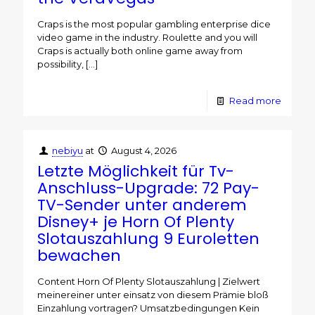
Craps is the most popular gambling enterprise dice
video game in the industry. Roulette and you will
Craps is actually both online game away from
possibility,
[…]
Read more
nebiyu
at
August 4, 2026
Letzte Möglichkeit für Tv-
Anschluss-Upgrade: 72 Pay-
TV-Sender unter anderem
Disney+ je Horn Of Plenty
Slotauszahlung 9 Euroletten
bewachen
Content Horn Of Plenty Slotauszahlung | Zielwert
meinereiner unter einsatz von diesem Prämie bloß
Einzahlung vortragen? Umsatzbedingungen Kein