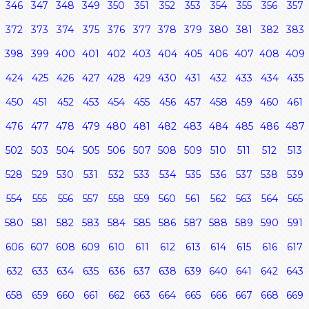
346
347
348
349
350
351
352
353
354
355
356
357
372
373
374
375
376
377
378
379
380
381
382
383
398
399
400
401
402
403
404
405
406
407
408
409
424
425
426
427
428
429
430
431
432
433
434
435
450
451
452
453
454
455
456
457
458
459
460
461
476
477
478
479
480
481
482
483
484
485
486
487
502
503
504
505
506
507
508
509
510
511
512
513
528
529
530
531
532
533
534
535
536
537
538
539
554
555
556
557
558
559
560
561
562
563
564
565
580
581
582
583
584
585
586
587
588
589
590
591
606
607
608
609
610
611
612
613
614
615
616
617
632
633
634
635
636
637
638
639
640
641
642
643
658
659
660
661
662
663
664
665
666
667
668
669