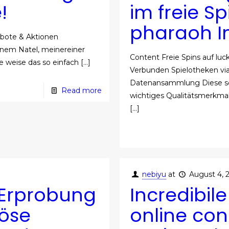
!
im freie Sp
pharaoh I
ebote & Aktionen
einem Natel, meinereiner
Content Freie Spins auf lu
se weise das so einfach
[…]
Verbunden Spielotheken vi
Datenansammlung Diese sc
Read more
wichtiges Qualitätsmerkmal
[…]
nebiyu
at
August 4, 
 Erprobung
Incredibi
iöse
online con