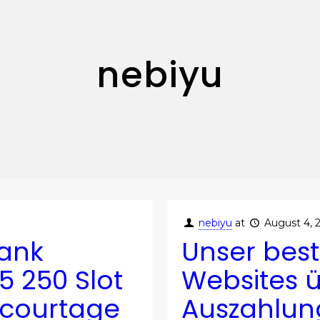
nebiyu
nebiyu
at
August 4, 
bank
Unser bes
5 250 Slot
Websites 
rcourtage
Auszahlun