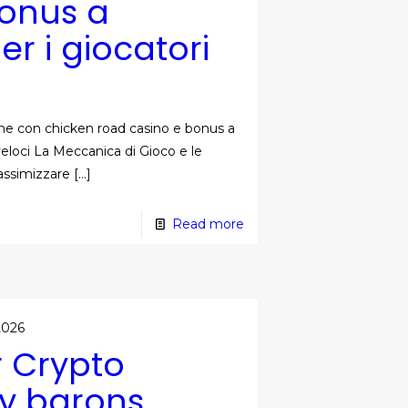
bonus a
er i giocatori
ne con chicken road casino e bonus a
 veloci La Meccanica di Gioco e le
assimizzare
[…]
Read more
2026
r Crypto
ky barons