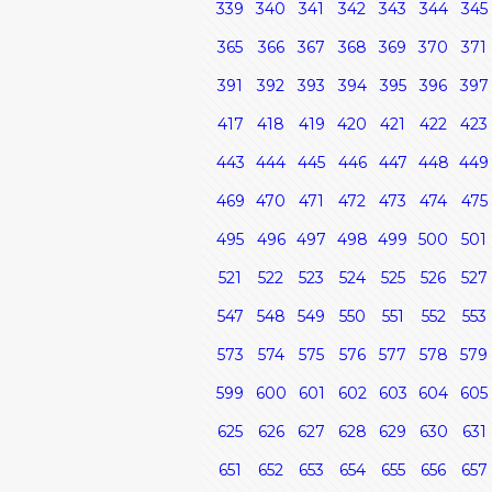
339
340
341
342
343
344
345
365
366
367
368
369
370
371
391
392
393
394
395
396
397
417
418
419
420
421
422
423
443
444
445
446
447
448
449
469
470
471
472
473
474
475
495
496
497
498
499
500
501
521
522
523
524
525
526
527
547
548
549
550
551
552
553
573
574
575
576
577
578
579
599
600
601
602
603
604
605
625
626
627
628
629
630
631
651
652
653
654
655
656
657