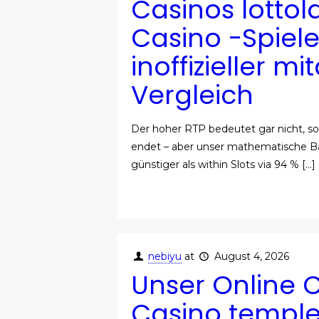
Casinos lotto
Casino -Spiele 
inoffizieller mi
Vergleich
Der hoher RTP bedeutet gar nicht, so
endet – aber unser mathematische Ba
günstiger als within Slots via 94 %
[…]
nebiyu
at
August 4, 2026
Unser Online 
Casino temple 