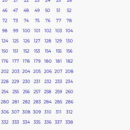
20
21
22
23
24
25
26
46
47
48
49
50
51
52
72
73
74
75
76
77
78
98
99
100
101
102
103
104
124
125
126
127
128
129
130
150
151
152
153
154
155
156
176
177
178
179
180
181
182
202
203
204
205
206
207
208
228
229
230
231
232
233
234
254
255
256
257
258
259
260
280
281
282
283
284
285
286
306
307
308
309
310
311
312
332
333
334
335
336
337
338